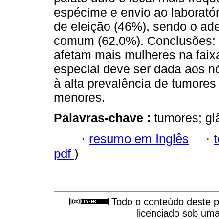
espécime e envio ao laboratóri
de eleição (46%), sendo o ad
comum (62,0%). Conclusões: 
afetam mais mulheres na faixa
especial deve ser dada aos n
à alta prevalência de tumores
menores.
Palavras-chave :
tumores; gl
·
resumo em Inglês
·
pdf
)
Todo o conteúdo deste pe
licenciado sob um