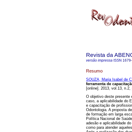
Revista da ABEN
versão impressa
ISSN
1679
Resumo
SOUZA, Maria Isabel de C
ferramenta de capacitaç
[online]. 2013, vol.13, n.2
O objetivo deste presente 
caso, a aplicabilidade do 
e capacitação de profissio
Odontologia. A proposta d
de formação em larga esca
Política Nacional de Saúde
adesão e aplicabilidade do
como para atender aqueles
Após a realização das dua