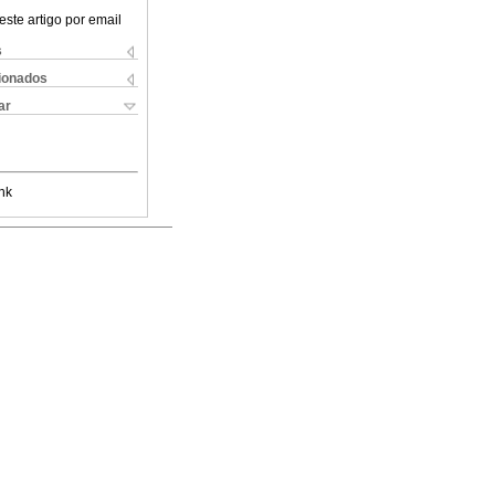
este artigo por email
s
cionados
ar
nk