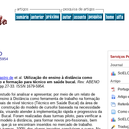
O
Serviços P
-5954
Journal
SciELO
astro de
et al.
Utilização do ensino à distância como
Artigo
ão e formação para técnico em saúde bucal
.
Rev. ABENO
, pp.27-33. ISSN 1679-5954.
Portug
estudo foi analisar e apresentar, por meio de um relato de
Artigo
Ensino à Distância como ferramenta de trabalho na formação
nais de nível técnico (Técnico em Saúde Bucal) da área de
Referên
e construção do modelo de cursofoi baseada na necessidade
la, visando atender à implementação rápida e progressiva da
Como ci
 Bucal. Foram realizadas duas turmas piloto, para verificar a
SciELO
 modelo à distância, para formar novos pro-fissionais, bem
 que já se encontram inseridos no mercado de trabalho.
Traduç
s turmas, 100% dos alunos inscritos concluíram o curso. Na