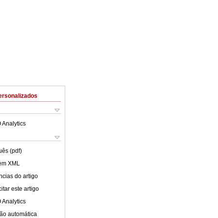
ersonalizados
 Analytics
uês (pdf)
 em XML
cias do artigo
tar este artigo
 Analytics
ão automática