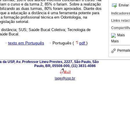
am o curso e da turma 2, 85% o fariam. Sobre a realização
Enviar 
abilizando as duas turmas, 80% foram aprovados. Diante dos
 que a educação a distância é uma ferramenta potente para
Indicadore
a formação profissional técnica em Odontologia, na
Links rela
gislação setorial.
Compartilh
 distância; SUS; Saúde Bucal Coletiva; Tecnologia de
aúde Bucal.
Mais
Mais
·
texto em Português
·
Português (
pdf
)
Permali
 da USP, Av. Professor Lineu Prestes, 2227, São Paulo, São
Paulo, BR, 05508-000, (11) 3831-4086
lage@usp.br