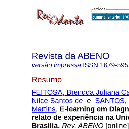
Revista da ABENO
versão impressa
ISSN
1679-595
Resumo
FEITOSA, Brendda Juliana Ca
Nilce Santos de
e
SANTOS, G
Martins
.
E-learning em Diagn
relato de experiência na Un
Brasília
.
Rev. ABENO
[online]