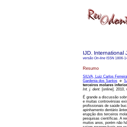
IJD. International 
versão On-line
ISSN
1806-1
Resumo
SILVA, Luiz Carlos Ferreir
Gardenia dos Santos
e
S
terceiros molares inferio
Int. j. dent.
[online]. 2010,
É grande a discussão sobr
e muitas controvérsias exi
profissionais de saúde bu
apinhamento dentário ânter
erupção dos terceiros mola
pesquisas científicas. A r
muitos anos, porém não h
sejam responsáveis por es