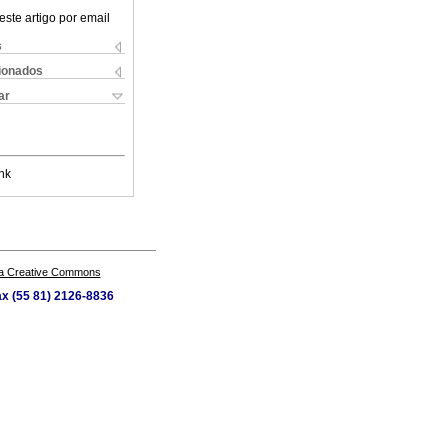
este artigo por email
s
cionados
ar
nk
a Creative Commons
ax (55 81) 2126-8836