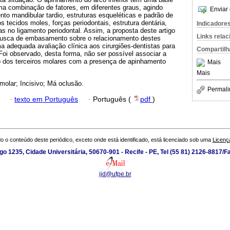
uma combinação de fatores, em diferentes graus, agindo
Enviar 
nto mandibular tardio, estruturas esqueléticas e padrão de
 tecidos moles, forças periodontais, estrutura dentária,
Indicadore
s no ligamento periodontal. Assim, a proposta deste artigo
Links rela
em busca de embasamento sobre o relacionamento destes
ma adequada avaliação clínica aos cirurgiões-dentistas para
Compartilh
oi observado, desta forma, não ser possível associar a
 dos terceiros molares com a presença de apinhamento
Mais
Mais
 molar; Incisivo; Má oclusão.
Permali
·
texto em Português
·
Português (
pdf
)
o o conteúdo deste periódico, exceto onde está identificado, está licenciado sob uma
Licenç
go 1235, Cidade Universitária, 50670-901 - Recife - PE, Tel (55 81) 2126-8817/F
ijd@ufpe.br