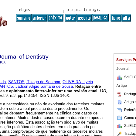
Journal of Dentistry
Serviços P
46X
Journal
SciELO
a da
;
SANTOS, Thiago de Santana
;
OLIVEIRA, Lycia
Artigo
ANTOS, Jadson Alípio Santana de Sousa
.
Relação entre
res e apinhamento ântero-inferior
:
uma revisão atual
.
IJD,
Portug
 vol.9, n.3, pp.148-154. ISSN 1806-146X.
Artigo
e a necessidade ou não de exodontia dos terceiros molares
stem sobre a real precisão deste procedimento. Os
Referên
cal se deparam freqüentemente na clínica com casos de
o-inferior. Muitos destes casos ocorrem durante ou após a
Como ci
res inferiores. Esta associação tem sido alvo de muitas
SciELO
emoção profilática destes dentes tem sido praticada por
á uma comprovação de que realmente os terceiros molares
Traduç
ta situação. O apinhamento do arco inferior tem uma base