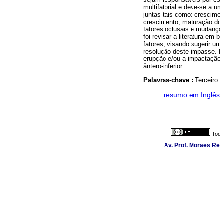
multifatorial e deve-se a 
juntas tais como: crescime
crescimento, maturação dos
fatores oclusais e mudança
foi revisar a literatura 
fatores, visando sugerir u
resolução deste impasse. F
erupção e/ou a impactação
ântero-inferior.
Palavras-chave :
Terceiro
·
resumo em Inglês
Tod
Av. Prof. Moraes Re