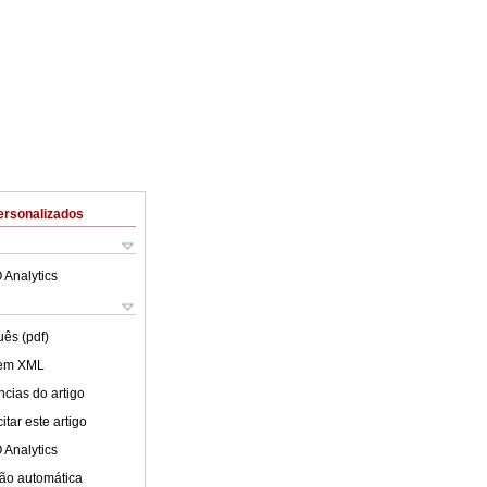
ersonalizados
 Analytics
uês (pdf)
 em XML
cias do artigo
tar este artigo
 Analytics
ão automática