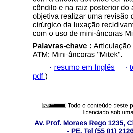
côndilo e na raiz posterior do
objetiva realizar uma revisão 
cirúrgico da luxação recidiv
com o uso de mini-âncoras Mi
Palavras-chave :
Articulação
ATM; Mini-âncoras "Mitek".
·
resumo em Inglês
·
pdf
)
Todo o conteúdo deste pe
licenciado sob um
Av. Prof. Moraes Rego 1235, Ci
- PE, Tel (55 81) 21