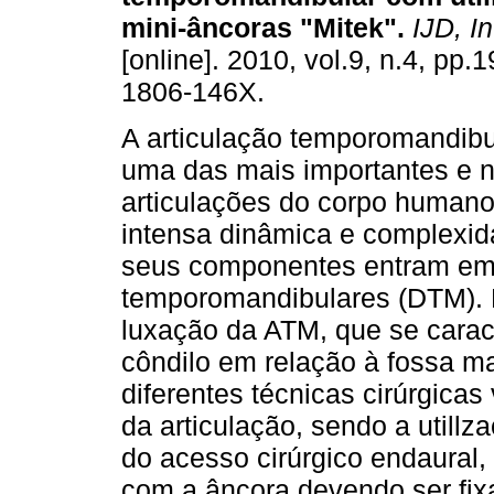
mini-âncoras "Mitek"
.
IJD, Int
[online]. 2010, vol.9, n.4, pp
1806-146X.
A articulação temporomandibu
uma das mais importantes e 
articulações do corpo humano
intensa dinâmica e complexi
seus componentes entram em
temporomandibulares (DTM). 
luxação da ATM, que se carac
côndilo em relação à fossa m
diferentes técnicas cirúrgica
da articulação, sendo a utillz
do acesso cirúrgico endaural
com a âncora devendo ser fix