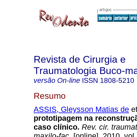
Revista de Cirurgia e
Traumatologia Buco-max
versão On-line
ISSN
1808-5210
Resumo
ASSIS, Gleysson Matias de
et
prototipagem na reconstruç
caso clínico
.
Rev. cir. traumat
maxilo-fac.
[online]. 2010, vol.