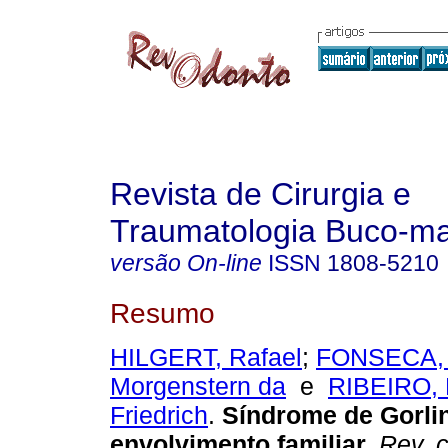
Revista de Cirurgia e
Traumatologia Buco-max
versão On-line
ISSN
1808-5210
Resumo
HILGERT, Rafael
;
FONSECA, 
Morgenstern da
e
RIBEIRO, 
Friedrich
.
Síndrome de Gorli
envolvimento familiar
.
Rev. ci