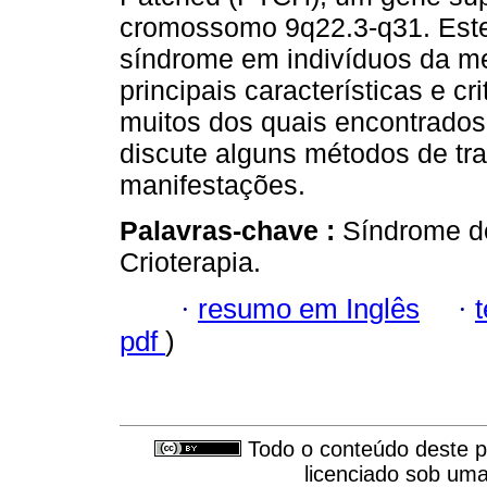
cromossomo 9q22.3-q31. Este 
síndrome em indivíduos da m
principais características e c
muitos dos quais encontrado
discute alguns métodos de tra
manifestações.
Palavras-chave :
Síndrome d
Crioterapia.
·
resumo em Inglês
·
pdf
)
Todo o conteúdo deste pe
licenciado sob um