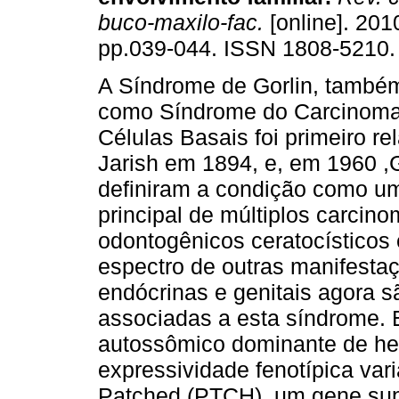
buco-maxilo-fac.
[online]. 2010
pp.039-044. ISSN 1808-5210.
A Síndrome de Gorlin, també
como Síndrome do Carcinoma
Células Basais foi primeiro re
Jarish em 1894, e, em 1960 ,G
definiram a condição como um
principal de múltiplos carcin
odontogênicos ceratocísticos
espectro de outras manifestaç
endócrinas e genitais agora 
associadas a esta síndrome.
autossômico dominante de he
expressividade fenotípica va
Patched (PTCH), um gene supr