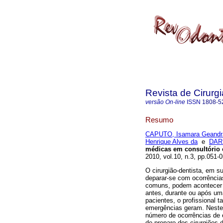
Revista de Cirurg
versão On-line
ISSN
1808-5
Resumo
CAPUTO, Isamara Geandra
Henrique Alves da
e
DAR
médicas em consultório 
2010, vol.10, n.3, pp.051
O cirurgião-dentista, em su
deparar-se com ocorrênci
comuns, podem acontecer 
antes, durante ou após um
pacientes, o profissional 
emergências geram. Neste c
número de ocorrências de 
de preparo dos cirurgiões