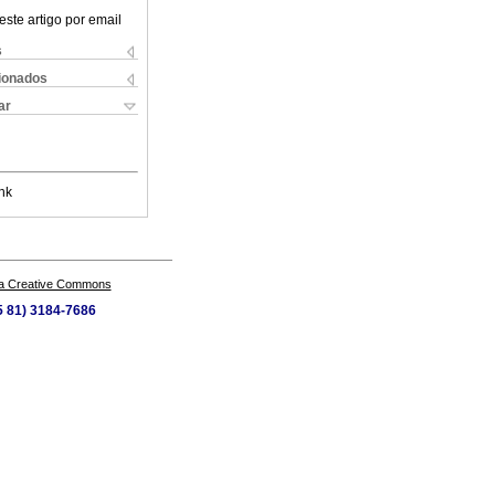
este artigo por email
s
cionados
ar
nk
a Creative Commons
55 81) 3184-7686