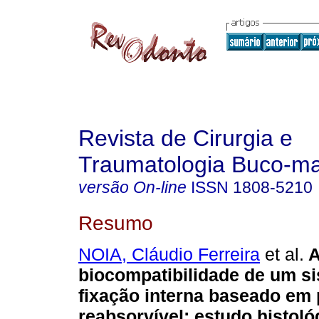
Revista de Cirurgia e
Traumatologia Buco-max
versão On-line
ISSN
1808-5210
Resumo
NOIA, Cláudio Ferreira
et al.
A
biocompatibilidade de um s
fixação interna baseado em
reabsorvível
:
estudo histol