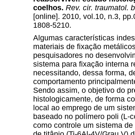
coelhos
.
Rev. cir. traumatol. 
[online]. 2010, vol.10, n.3, p
1808-5210.
Algumas características indes
materiais de fixação metálico
pesquisadores no desenvolvi
sistema para fixação interna r
necessitando, dessa forma, de
comportamento principalmente
Sendo assim, o objetivo do pr
histologicamente, de forma c
local ao emprego de um sistem
baseado no polímero poli (L-co
como controle um sistema de 
de titânio (Ti-6Al-4V/Grau V