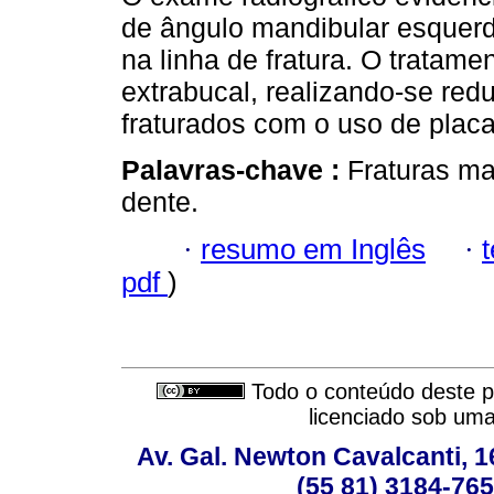
de ângulo mandibular esquer
na linha de fratura. O tratame
extrabucal, realizando-se re
fraturados com o uso de plac
Palavras-chave :
Fraturas ma
dente.
·
resumo em Inglês
·
pdf
)
Todo o conteúdo deste pe
licenciado sob um
Av. Gal. Newton Cavalcanti, 1
(55 81) 3184-765