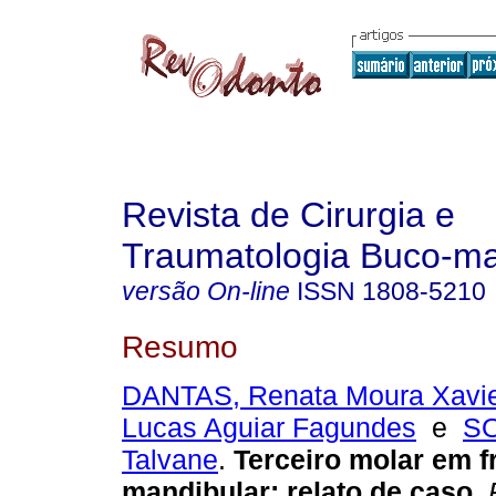
Revista de Cirurgia e
Traumatologia Buco-max
versão On-line
ISSN
1808-5210
Resumo
DANTAS, Renata Moura Xavi
Lucas Aguiar Fagundes
e
S
Talvane
.
Terceiro molar em f
mandibular
:
relato de caso
.
R