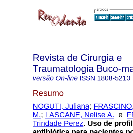
Revista de Cirurgia e
Traumatologia Buco-max
versão On-line
ISSN
1808-5210
Resumo
NOGUTI, Juliana
;
FRASCINO, 
M.
;
LASCANE, Nelise A.
e
F
Trindade Perez
.
Uso de profi
antibiótica para pacientes p