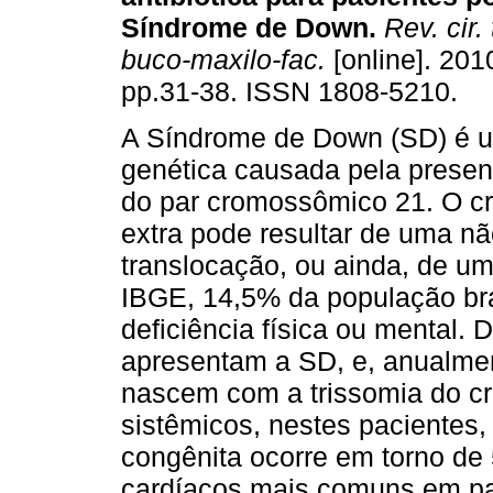
Síndrome de Down
.
Rev. cir.
buco-maxilo-fac.
[online]. 2010
pp.31-38. ISSN 1808-5210.
A Síndrome de Down (SD) é 
genética causada pela presen
do par cromossômico 21. O 
extra pode resultar de uma nã
translocação, ou ainda, de u
IBGE, 14,5% da população br
deficiência física ou mental. 
apresentam a SD, e, anualment
nascem com a trissomia do c
sistêmicos, nestes pacientes,
congênita ocorre em torno de
cardíacos mais comuns em pa