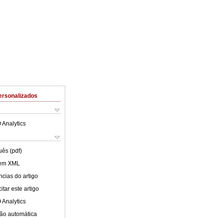
ersonalizados
 Analytics
uês (pdf)
 em XML
cias do artigo
tar este artigo
 Analytics
ão automática