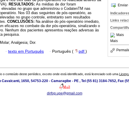
EVA).
RESULTADOS:
As médias de dor foram
Enviar 
 elevadas no grupo que administrou o CodatenTM nas
operatório. Nos 03 dias seguintes de pós-operatório, as
Indicadore
elevadas no grupo controle, entretanto sem resultados
Links rela
ntes.
CONCLUSÕES:
Na análise do pós-operatório imediato,
 eficazes no combate da dor pós-operatória, sinalizando o
Compartilh
ivo. Nenhum dos pacientes apresentou reações adversas às
ta pesquisa.
Mais
Mais
 Molar; Analgesia; Dor.
Permali
·
texto em Português
·
Português (
pdf
)
o o conteúdo deste periódico, exceto onde está identificado, está licenciado sob uma
Licenç
 Cavalcanti, 1650, 54753-220 - Camaragibe - PE , Tel (55 81) 3184-7652, Fax (
dirfop.upe@gmail.com