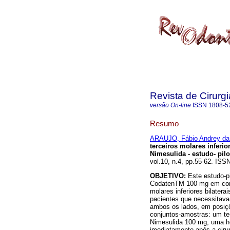
Revista de Cirurg
versão On-line
ISSN
1808-5
Resumo
ARAUJO, Fábio Andrey da
terceiros molares inferio
Nimesulida - estudo- pilo
vol.10, n.4, pp.55-62. ISS
OBJETIVO:
Este estudo-pi
CodatenTM 100 mg em comp
molares inferiores bilaterai
pacientes que necessitavam
ambos os lados, em posiç
conjuntos-amostras: um t
Nimesulida 100 mg, uma hor
imediatamente após a cirurg