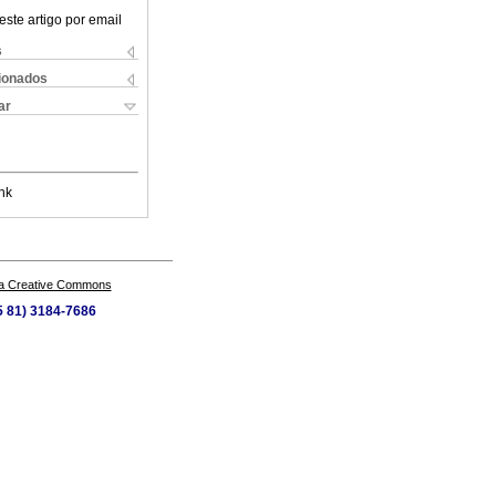
este artigo por email
s
cionados
ar
nk
a Creative Commons
55 81) 3184-7686