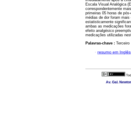
Escala Visual Analógica (
correspondentemente mais
primeiras 05 horas de pós-
médias de dor foram mais 
estatisticamente significa
ambas as medicações foram
efeito analgésico preempt
medicações utilizadas nes
Palavras-chave :
Terceiro
·
resumo em Inglês
Tod
Av. Gal. Newton