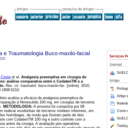
ia e Traumatologia Buco-maxilo-facial
Serviços P
210
Journal
SciELO
 Costa
et al.
Analgesia preemptiva em cirurgia de
Artigo
res
:
análise comparativa entre o CodatenTM e a
to
.
Rev. cir. traumatol. buco-maxilo-fac.
[online]. 2010,
Portug
N 1808-5210.
Artigo
loto avaliou a eficácia da analgesia preemptiva do
aração à Nimesulida 100 mg, em cirurgias de terceiros
Referên
s.
METODOLOGIA:
A amostra foi composta por 08
 realizar exodontias de terceiros molares inferiores, em
Como ci
ões homólogas, de modo que fizeram parte de dois
SciELO
este com CodatenTM 100 mg e outro controle com a
a antes da cirurgia. A avaliação pós-operatória
Traduç
ia e nos três dias de pós-operatório foi realizada através da