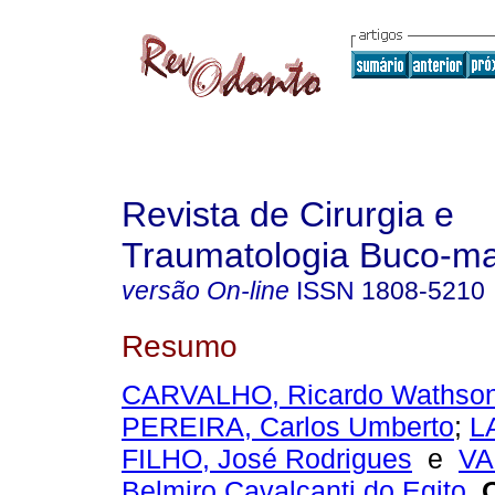
Revista de Cirurgia e
Traumatologia Buco-max
versão On-line
ISSN
1808-5210
Resumo
CARVALHO, Ricardo Wathson 
PEREIRA, Carlos Umberto
;
L
FILHO, José Rodrigues
e
VA
Belmiro Cavalcanti do Egito
.