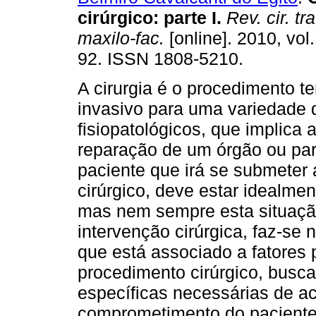
cirúrgico
:
parte I
.
Rev. cir. tr
maxilo-fac.
[online]. 2010, vol.
92. ISSN 1808-5210.
A cirurgia é o procedimento t
invasivo para uma variedade d
fisiopatológicos, que implica
reparação de um órgão ou par
paciente que irá se submeter 
cirúrgico, deve estar idealmen
mas nem sempre esta situação
intervenção cirúrgica, faz-se n
que está associado a fatores 
procedimento cirúrgico, busc
específicas necessárias de a
comprometimento do paciente,