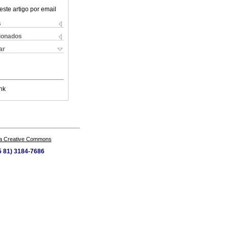
este artigo por email
s
cionados
ar
nk
a Creative Commons
55 81) 3184-7686