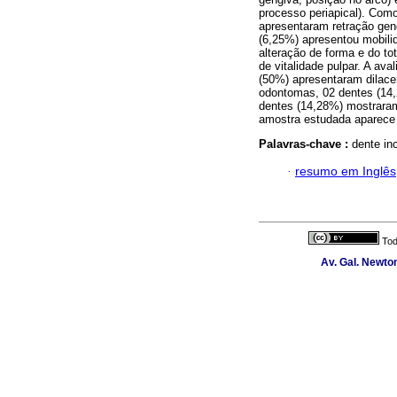
processo periapical). Com
apresentaram retração gen
(6,25%) apresentou mobil
alteração de forma e do to
de vitalidade pulpar. A ava
(50%) apresentaram dilace
odontomas, 02 dentes (14,
dentes (14,28%) mostraram 
amostra estudada aparece 
Palavras-chave :
dente inc
·
resumo em Inglês
Tod
Av. Gal. Newton