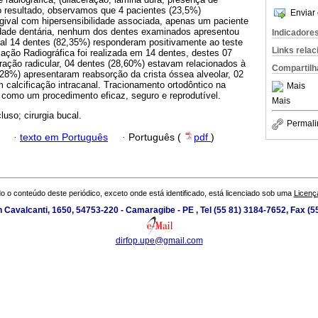
o resultado, observamos que 4 pacientes (23,5%)
Enviar 
gival com hipersensibilidade associada, apenas um paciente
idade dentária, nenhum dos dentes examinados apresentou
Indicadore
tal 14 dentes (82,35%) responderam positivamente ao teste
Links rela
liação Radiográfica foi realizada em 14 dentes, destes 07
ração radicular, 04 dentes (28,60%) estavam relacionados à
Compartilh
28%) apresentaram reabsorção da crista óssea alveolar, 02
calcificação intracanal. Tracionamento ortodôntico na
Mais
como um procedimento eficaz, seguro e reprodutível.
Mais
luso; cirurgia bucal.
Permali
·
texto em Português
·
Português (
pdf
)
o o conteúdo deste periódico, exceto onde está identificado, está licenciado sob uma
Licenç
 Cavalcanti, 1650, 54753-220 - Camaragibe - PE , Tel (55 81) 3184-7652, Fax (
dirfop.upe@gmail.com