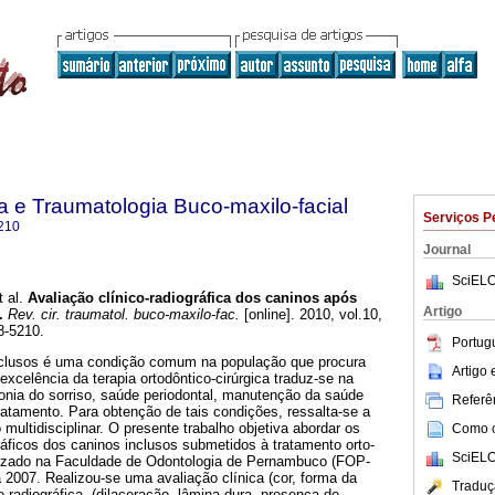
ia e Traumatologia Buco-maxilo-facial
Serviços P
210
Journal
SciELO
 al.
Avaliação clínico-radiográfica dos caninos após
Artigo
.
Rev. cir. traumatol. buco-maxilo-fac.
[online]. 2010, vol.10,
8-5210.
Portug
inclusos é uma condição comum na população que procura
Artigo
excelência da terapia ortodôntico-cirúrgica traduz-se na
onia do sorriso, saúde periodontal, manutenção da saúde
Referên
tratamento. Para obtenção de tais condições, ressalta-se a
multidisciplinar. O presente trabalho objetiva abordar os
Como ci
ráficos dos caninos inclusos submetidos à tratamento orto-
SciELO
ealizado na Faculdade de Odontologia de Pernambuco (FOP-
2007. Realizou-se uma avaliação clínica (cor, forma da
Traduç
e radiográfica, (dilaceração, lâmina dura, presença de