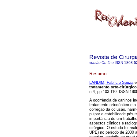
Revista de Cirurg
versão On-line
ISSN
1808-5
Resumo
LANDIM, Fabricio Souza
et
tratamento orto-cirúrgico
n.4, pp.103-110. ISSN 180
A ocorrência de caninos 
tratamento ortodôntico e a 
correção da oclusão, harm
pulpar e estabilidade pós-
importância de um trabalho 
aspectos clínicos e radiog
cirúrgico. O estudo foi r
UPE) no período de 2000 a 
gengiva, posição no arco) 