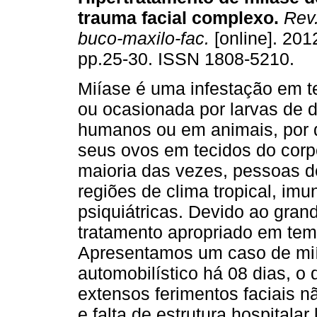
trauma facial complexo
.
Rev. 
buco-maxilo-fac.
[online]. 2012
pp.25-30. ISSN 1808-5210.
Miíase é uma infestação em t
ou ocasionada por larvas de d
humanos ou em animais, por 
seus ovos em tecidos do corp
maioria das vezes, pessoas d
regiões de clima tropical, i
psiquiátricas. Devido ao gran
tratamento apropriado em tem
Apresentamos um caso de mií
automobilístico há 08 dias, o 
extensos ferimentos faciais nã
e falta de estrutura hospitala