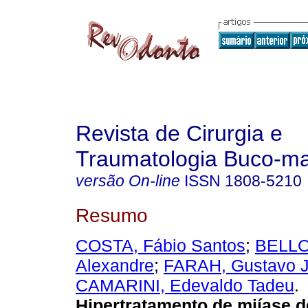
Revista de Cirurgia e
Traumatologia Buco-max
versão On-line
ISSN
1808-5210
Resumo
COSTA, Fábio Santos
;
BELLO
Alexandre
;
FARAH, Gustavo J
CAMARINI, Edevaldo Tadeu
.
Hipertratamento de miíase d