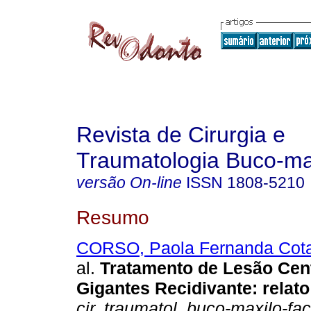
Revista de Cirurgia e
Traumatologia Buco-max
versão On-line
ISSN
1808-5210
Resumo
CORSO, Paola Fernanda Cota
al.
Tratamento de Lesão Cent
Gigantes Recidivante: relat
cir. traumatol. buco-maxilo-fac