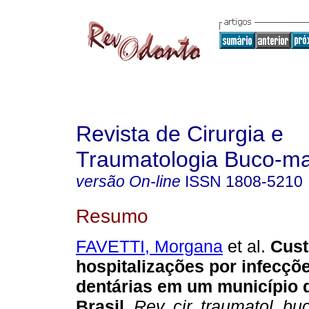
Revista de Cirurgia e
Traumatologia Buco-max
versão On-line
ISSN
1808-5210
Resumo
FAVETTI, Morgana
et al.
Cust
hospitalizações por infecçõe
dentárias em um município 
Brasil
.
Rev. cir. traumatol. bu