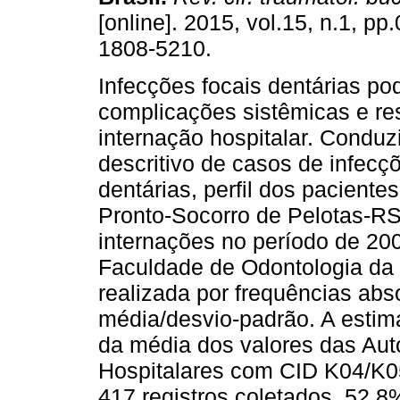
[online]. 2015, vol.15, n.1, p
1808-5210.
Infecções focais dentárias p
complicações sistêmicas e re
internação hospitalar. Conduz
descritivo de casos de infecç
dentárias, perfil dos paciente
Pronto-Socorro de Pelotas-RS
internações no período de 2
Faculdade de Odontologia da U
realizada por frequências abso
média/desvio-padrão. A estima
da média dos valores das Aut
Hospitalares com CID K04/K0
417 registros coletados, 52,