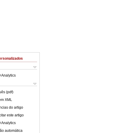
ersonalizados
 Analytics
uês (pdf)
 em XML
cias do artigo
tar este artigo
 Analytics
ão automática