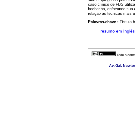
caso clínico de FBS utiliz
bochecha, enfocando sua a
relação às técnicas mais ut
Palavras-chave :
Fístula 
·
resumo em Inglês
Todo o conte
Av. Gal. Newton