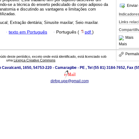
ando-se a técnica do enxerto pediculado do corpo adiposo da
Enviar 
natomia e discutindo as vantagens e limitações com
ilizadas.
Indicadore
Links rela
bucal; Extração dentária; Sinusite maxilar; Seio maxilar.
Compartilh
·
texto em Português
·
Português (
pdf
)
Mais
Mais
Permali
údo deste periódico, exceto onde está identificado, está licenciado sob
uma
Licença Creative Commons
 Cavalcanti, 1650, 54753-220 - Camaragibe - PE , Tel (55 81) 3184-7652, Fax (
dirfop.upe@gmail.com