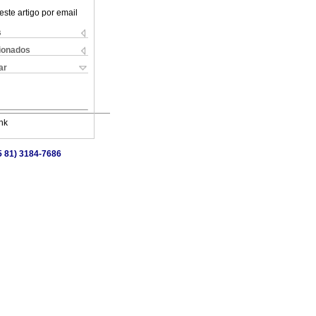
este artigo por email
s
cionados
ar
nk
55 81) 3184-7686