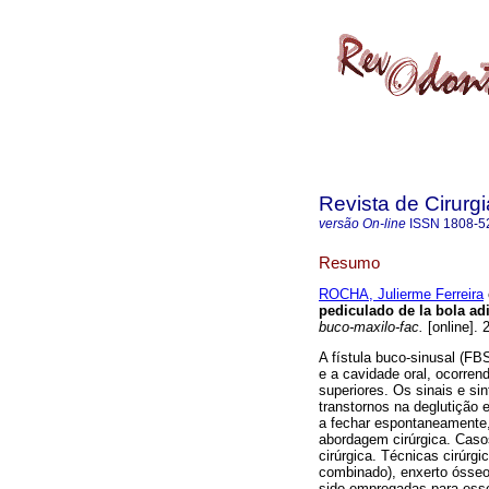
Revista de Cirurg
versão On-line
ISSN
1808-5
Resumo
ROCHA, Julierme Ferreira
pediculado de la bola ad
buco-maxilo-fac.
[online]. 
A fístula buco-sinusal (FB
e a cavidade oral, ocorre
superiores. Os sinais e sin
transtornos na deglutição
a fechar espontaneamente,
abordagem cirúrgica. Cas
cirúrgica. Técnicas cirúrgic
combinado), enxerto ósseo
sido empregadas para esse