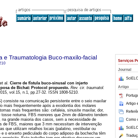
ia e Traumatologia Buco-maxilo-facial
Serviços P
210
Journal
SciELO
et al.
Cierre de fístula buco-sinusal con injerto
Artigo
iposa de Bichat: Protocol propuesto
.
Rev. cir. traumatol.
2015, vol.15, n.1, pp.27-32. ISSN 1808-5210.
Portug
S) consiste na comunicação persistente entre o seio maxilar
Artigo
ndo mais frequentemente após a exodontia dos molares
tomas mais frequentes são: cefaleia, sinusite maxilar, dor,
Referên
 e tosse noturna. FBS menores que 2mm de diâmetro tendem
 na grande maioria dos casos, sem a necessidade de
Como ci
os de FBS, maiores que 3 mm necessitam de intervenção
SciELO
as que utilizam retalhos locais (palatino, vestibular ou
 e o enxerto pediculado do corpo adiposo da bochecha têm
Traduç
 propósito. Este trabalho tem por objetivo descrever um