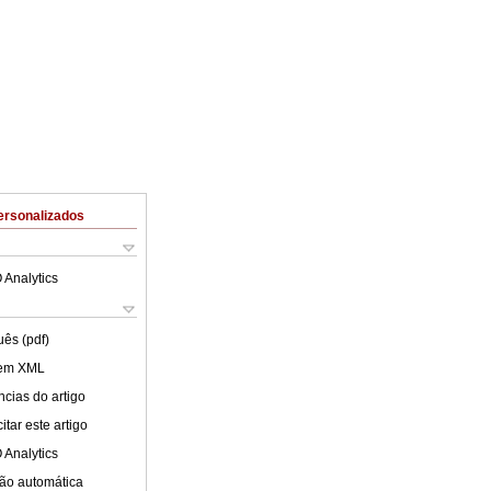
ersonalizados
 Analytics
uês (pdf)
 em XML
cias do artigo
tar este artigo
 Analytics
ão automática