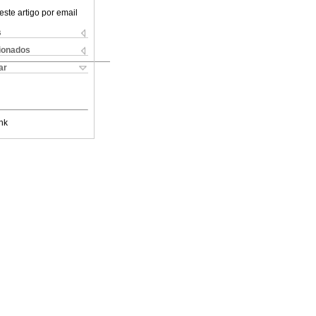
este artigo por email
s
cionados
ar
nk