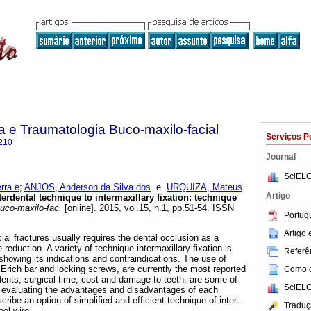
ia e Traumatologia Buco-maxilo-facial
Serviços P
210
Journal
SciELO
rra e
;
ANJOS, Anderson da Silva dos
e
URQUIZA, Mateus
Artigo
terdental technique to intermaxillary fixation: technique
buco-maxilo-fac.
[online]. 2015, vol.15, n.1, pp.51-54. ISSN
Portug
Artigo
ial fractures usually requires the dental occlusion as a
 reduction. A variety of technique intermaxillary fixation is
Referên
, showing its indications and contraindications. The use of
 Erich bar and locking screws, are currently the most reported
Como ci
dents, surgical time, cost and damage to teeth, are some of
SciELO
 evaluating the advantages and disadvantages of each
ribe an option of simplified and efficient technique of inter-
Traduç
eel wire.