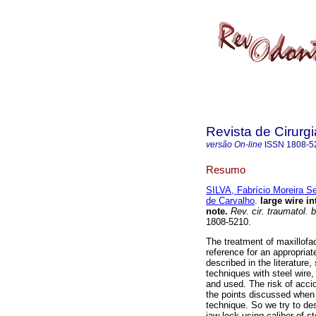
Revista de Cirurg
versão On-line
ISSN
1808-5
Resumo
SILVA, Fabrício Moreira Se
de Carvalho
.
large wire in
note
.
Rev. cir. traumatol. 
1808-5210.
The treatment of maxillofac
reference for an appropriate
described in the literature
techniques with steel wire,
and used. The risk of acci
the points discussed when
technique. So we try to desc
jaw lock using caliber of st