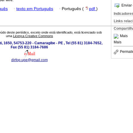
Enviar 
guês
·
texto em Português
·
Português (
pdf
)
Indicadore
Links rela
Compartilh
údo deste periódico, exceto onde está identificado, está licenciado sob
Mais
uma
Licença Creative Commons
Mais
i, 1650, 54753-220 - Camaragibe - PE , Tel (55 81) 3184-7652,
Fax (55 81) 3184-7686
Permali
dirfop.upe@gmail.com