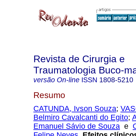
Revista de Cirurgia e
Traumatologia Buco-max
versão On-line
ISSN
1808-5210
Resumo
CATUNDA, Ivson Souza
;
VAS
Belmiro Cavalcanti do Egito
;
Emanuel Sávio de Souza
e
Felipe Neves
.
Efeitos clínico