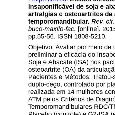
insaponificável de soja e ab
artralgias e osteoartrites da
temporomandibular
.
Rev. cir.
buco-maxilo-fac.
[online]. 2015
pp.55-56. ISSN 1808-5210.
Objetivo: Avaliar por meio de
preliminar a eficácia do Insap
Soja e Abacate (ISA) nos paci
osteoartrite (OA) da articula
Pacientes e Métodos: Tratou-
duplo-cego, controlado por pla
realizada em 14 mulheres com
ATM pelos Critérios de Diagn
Temporomandibulares RDC/TMD
Placebo (controle) e G2-ISA (