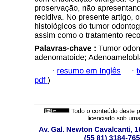
proservação, não apresentando
recidiva. No presente artigo, 
histológicos do tumor odonto
assim como o tratamento re
Palavras-chave :
Tumor odon
adenomatoide; Adenoamelobl
·
resumo em Inglês
·
pdf
)
Todo o conteúdo deste pe
licenciado sob um
Av. Gal. Newton Cavalcanti, 1
(55 81) 3184-765