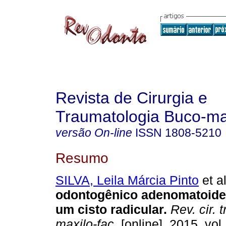
Revista de Cirurgia e
Traumatologia Buco-max
versão On-line
ISSN
1808-5210
Resumo
SILVA, Leila Márcia Pinto
et al
odontogênico adenomatoide
um cisto radicular
.
Rev. cir. 
maxilo-fac.
[online]. 2015, vol.