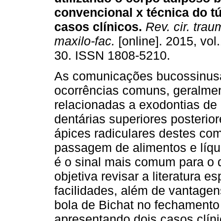
convencional x técnica do tú
casos clínicos
.
Rev. cir. trau
maxilo-fac.
[online]. 2015, vol.
30. ISSN 1808-5210.
As comunicações bucossinus
ocorrências comuns, geralme
relacionadas a exodontias de
dentárias superiores posterio
ápices radiculares destes com
passagem de alimentos e líqui
é o sinal mais comum para o d
objetiva revisar a literatura 
facilidades, além de vantagen
bola de Bichat no fechament
apresentando dois casos clíni