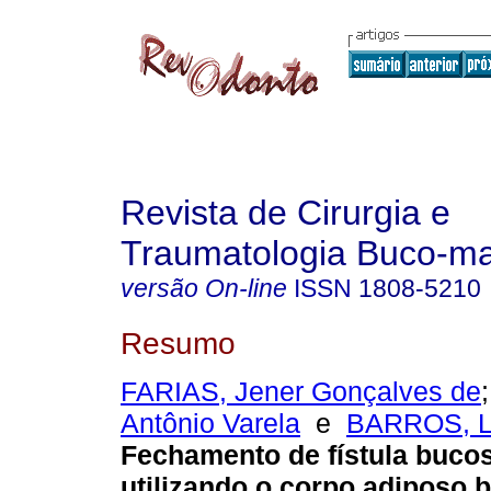
Revista de Cirurgia e
Traumatologia Buco-max
versão On-line
ISSN
1808-5210
Resumo
FARIAS, Jener Gonçalves de
Antônio Varela
e
BARROS, L
Fechamento de fístula buco
utilizando o corpo adiposo b