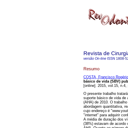
Revista de Cirurg
versão On-line
ISSN
1808-5
Resumo
COSTA, Francisco Rogério
básico de vida (SBV) pu
[online]. 2015, vol.15, n.4
O presente trabalho trata
suporte básico de vida de
(AHA) de 2010. O trabalho
abordagem quantitativa, r
cujo endereço é "www.yout
"internet" para adquirir c
A média de duração dos ví
(38%) estavam de acordo 
AHA. Quanto ao número de