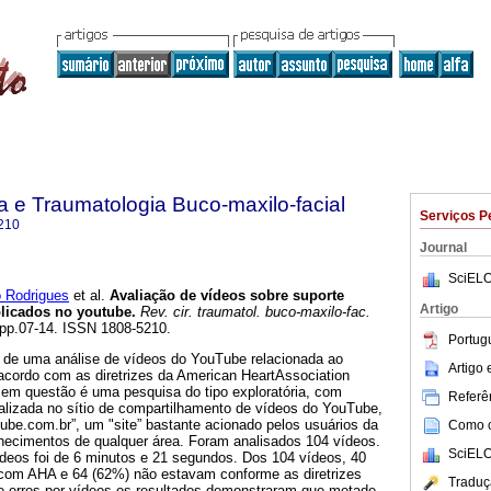
ia e Traumatologia Buco-maxilo-facial
Serviços P
210
Journal
SciELO
 Rodrigues
et al.
Avaliação de vídeos sobre suporte
Artigo
blicados no youtube
.
Rev. cir. traumatol. buco-maxilo-fac.
, pp.07-14. ISSN 1808-5210.
Portug
rá de uma análise de vídeos do YouTube relacionada ao
Artigo
 acordo com as diretrizes da American HeartAssociation
 em questão é uma pesquisa do tipo exploratória, com
Referên
ealizada no sítio de compartilhamento de vídeos do YouTube,
ube.com.br”, um "site” bastante acionado pelos usuários da
Como ci
onhecimentos de qualquer área. Foram analisados 104 vídeos.
SciELO
deos foi de 6 minutos e 21 segundos. Dos 104 vídeos, 40
com AHA e 64 (62%) não estavam conforme as diretrizes
Traduç
 erros por vídeos os resultados demonstraram que metade