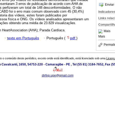
esentaram 3 erros de publicação de acordo com AHA de
Enviar 
s perfizeram um total de 148 desconformidades. O não
CABD foi o erro mais comum observado com 45 (30,4%)
Indicadore
toria dos vídeos, estes foram publicados por
Links rela
pessoa física e ONG. Os vídeos analisados apresentaram um
ações obtendo uma média de 23.829 visualizações.
Compartilh
 HeartAssociation (AHA); Parada Cardíaca.
Mais
Mais
·
texto em Português
·
Português (
pdf
)
Permali
o o conteúdo deste periódico, exceto onde está identificado, está licenciado sob uma
Licenç
 Cavalcanti, 1650, 54753-220 - Camaragibe - PE , Tel (55 81) 3184-7652, Fax (
dirfop.upe@gmail.com