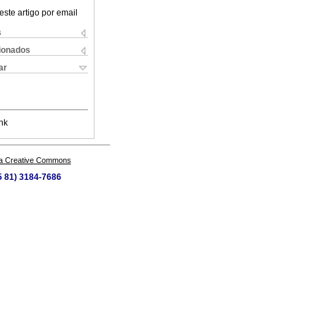
este artigo por email
s
cionados
ar
nk
a Creative Commons
55 81) 3184-7686