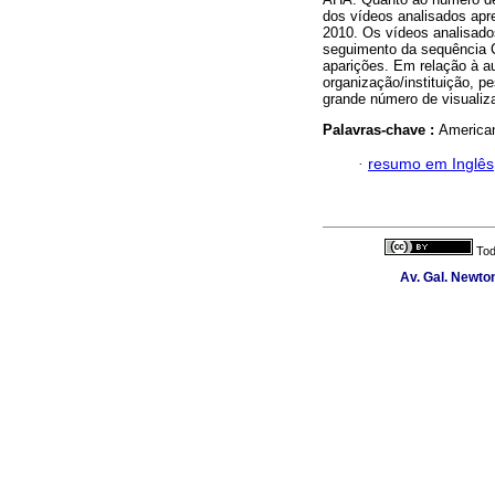
dos vídeos analisados apr
2010. Os vídeos analisado
seguimento da sequência 
aparições. Em relação à au
organização/instituição, 
grande número de visualiz
Palavras-chave :
American
·
resumo em Inglês
Tod
Av. Gal. Newton