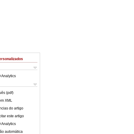
ersonalizados
 Analytics
uês (pdf)
 em XML
cias do artigo
tar este artigo
 Analytics
ão automática