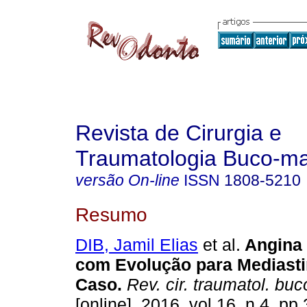
Revista de Cirurgia e
Traumatologia Buco-max
versão On-line
ISSN
1808-5210
Resumo
DIB, Jamil Elias
et al.
Angina
com Evolução para Mediastin
Caso
.
Rev. cir. traumatol. buc
[online]. 2016, vol.16, n.4, p