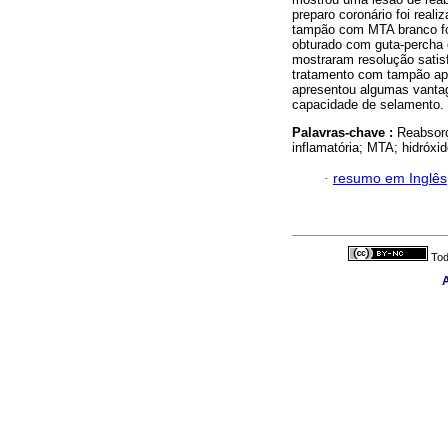
preparo coronário foi real
tampão com MTA branco foi
obturado com guta-percha
mostraram resolução satisf
tratamento com tampão api
apresentou algumas vantag
capacidade de selamento.
Palavras-chave :
Reabsorç
inflamatória; MTA; hidróxid
·
resumo em Inglês
Tod
A