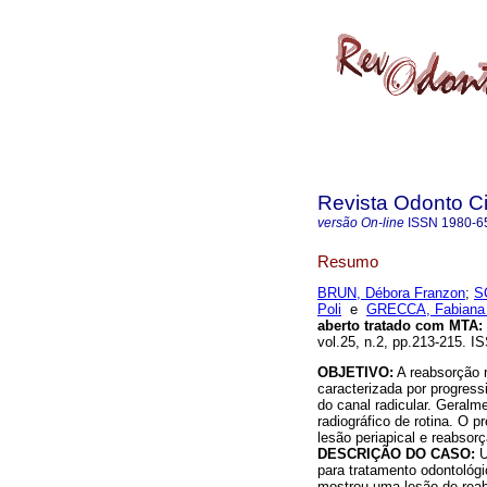
Revista Odonto Ci
versão On-line
ISSN
1980-6
Resumo
BRUN, Débora Franzon
;
S
Poli
e
GRECCA, Fabiana
aberto tratado com MTA
:
vol.25, n.2, pp.213-215. I
OBJETIVO:
A reabsorção r
caracterizada por progress
do canal radicular. Geral
radiográfico de rotina. O 
lesão periapical e reabsorç
DESCRIÇÃO DO CASO:
U
para tratamento odontológic
mostrou uma lesão de reabs