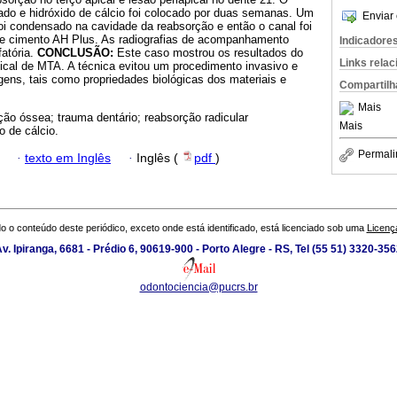
izado e hidróxido de cálcio foi colocado por duas semanas. Um
Enviar 
 condensado na cavidade da reabsorção e então o canal foi
 e cimento AH Plus. As radiografias de acompanhamento
Indicadore
atória.
CONCLUSÃO:
Este caso mostrou os resultados do
Links rela
cal de MTA. A técnica evitou um procedimento invasivo e
ens, tais como propriedades biológicas dos materiais e
Compartilh
Mais
ão óssea; trauma dentário; reabsorção radicular
Mais
o de cálcio.
Permali
·
texto em Inglês
·
Inglês (
pdf
)
o o conteúdo deste periódico, exceto onde está identificado, está licenciado sob uma
Licenç
v. Ipiranga, 6681 - Prédio 6, 90619-900 - Porto Alegre - RS, Tel (55 51) 3320-35
odontociencia@pucrs.br