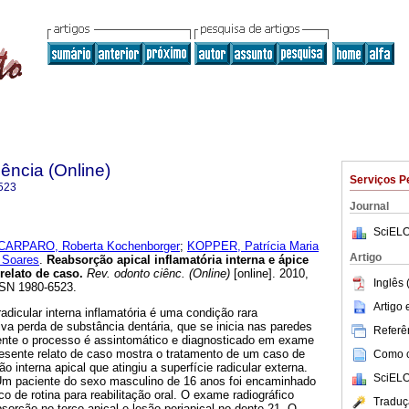
ência (Online)
Serviços P
523
Journal
SciELO
CARPARO, Roberta Kochenborger
;
KOPPER, Patrícia Maria
Artigo
 Soares
.
Reabsorção apical inflamatória interna e ápice
relato de caso
.
Rev. odonto ciênc. (Online)
[online]. 2010,
Inglês 
SSN 1980-6523.
Artigo
adicular interna inflamatória é uma condição rara
iva perda de substância dentária, que se inicia nas paredes
Referên
mente o processo é assintomático e diagnosticado em exame
presente relato de caso mostra o tratamento de um caso de
Como ci
ão interna apical que atingiu a superfície radicular externa.
SciELO
m paciente do sexo masculino de 16 anos foi encaminhado
o de rotina para reabilitação oral. O exame radiográfico
Traduç
orção no terço apical e lesão periapical no dente 21. O