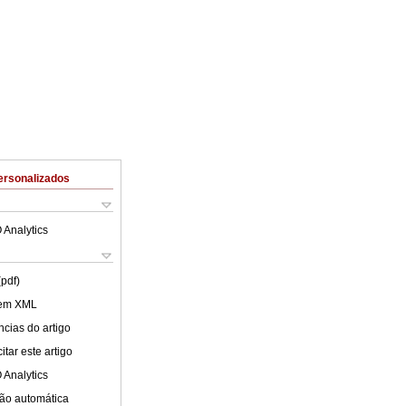
ersonalizados
 Analytics
(pdf)
 em XML
cias do artigo
tar este artigo
 Analytics
ão automática