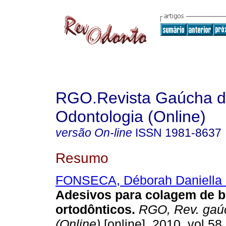
RGO.Revista Gaúcha 
Odontologia (Online)
versão On-line
ISSN
1981-8637
Resumo
FONSECA, Déborah Daniella 
Adesivos para colagem de b
ortodônticos
.
RGO, Rev. gaúc
(Online)
[online]. 2010, vol.58,