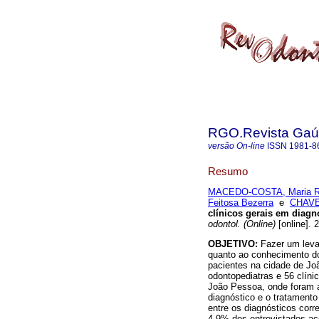
RGO.Revista Gaúc
versão On-line
ISSN
1981-8
Resumo
MACEDO-COSTA, Maria R
Feitosa Bezerra
e
CHAVES
clínicos gerais em diagno
odontol. (Online)
[online]. 
OBJETIVO:
Fazer um levan
quanto ao conhecimento do
pacientes na cidade de J
odontopediatras e 56 clíni
João Pessoa, onde foram a
diagnóstico e o tratamen
entre os diagnósticos corr
4,9% dos entrevistados ac