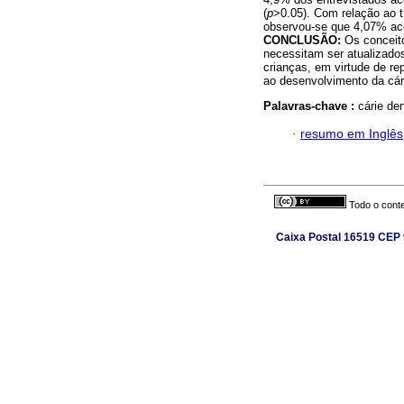
(
p
>0.05). Com relação ao t
observou-se que 4,07% ace
CONCLUSÃO:
Os conceito
necessitam ser atualizados
crianças, em virtude de re
ao desenvolvimento da cári
Palavras-chave :
cárie de
·
resumo em Inglês
Todo o conte
Caixa Postal 16519 CEP 9