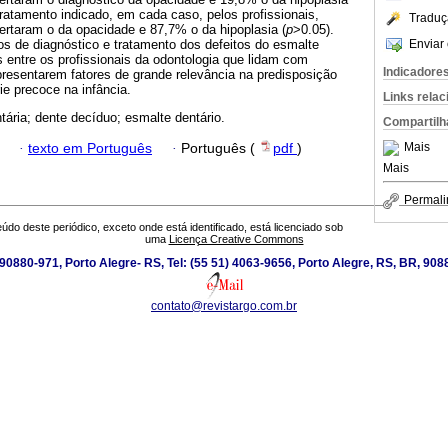
ratamento indicado, em cada caso, pelos profissionais,
Traduç
rtaram o da opacidade e 87,7% o da hipoplasia (
p
>0.05).
Enviar 
s de diagnóstico e tratamento dos defeitos do esmalte
 entre os profissionais da odontologia que lidam com
Indicadore
presentarem fatores de grande relevância na predisposição
e precoce na infância.
Links rela
ntária; dente decíduo; esmalte dentário.
Compartilh
Mais
·
texto em Português
·
Português (
pdf
)
Mais
Permali
údo deste periódico, exceto onde está identificado, está licenciado sob
uma
Licença Creative Commons
0880-971, Porto Alegre- RS, Tel: (55 51) 4063-9656, Porto Alegre, RS, BR, 908
contato@revistargo.com.br