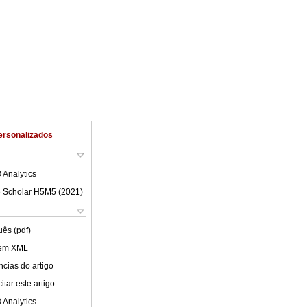
ersonalizados
 Analytics
 Scholar H5M5 (
2021
)
uês (pdf)
 em XML
cias do artigo
tar este artigo
 Analytics