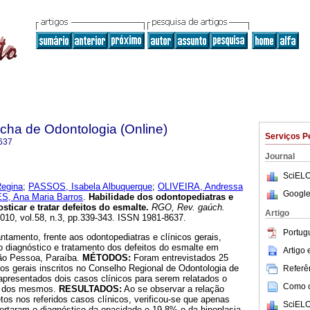
ha de Odontologia (Online)
Serviços P
637
Journal
SciELO
egina
;
PASSOS, Isabela Albuquerque
;
OLIVEIRA, Andressa
Google
, Ana Maria Barros
.
Habilidade dos odontopediatras e
sticar e tratar defeitos do esmalte
.
RGO, Rev. gaúch.
Artigo
2010, vol.58, n.3, pp.339-343. ISSN 1981-8637.
Portug
tamento, frente aos odontopediatras e clínicos gerais,
 diagnóstico e tratamento dos defeitos do esmalte em
Artigo
oão Pessoa, Paraíba.
MÉTODOS:
Foram entrevistados 25
cos gerais inscritos no Conselho Regional de Odontologia de
Referên
presentados dois casos clínicos para serem relatados o
Como ci
to dos mesmos.
RESULTADOS:
Ao se observar a relação
etos nos referidos casos clínicos, verificou-se que apenas
SciELO
ertaram o diagnóstico da opacidade e 19,8% o da hipoplasia