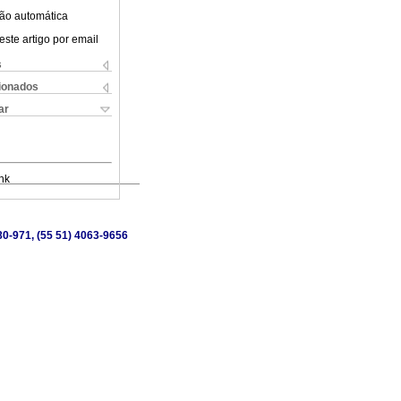
ão automática
este artigo por email
s
cionados
ar
nk
80-971, (55 51) 4063-9656