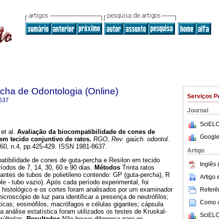
ha de Odontologia (Online)
Serviços P
637
Journal
SciELO
et al.
Avaliação da biocompatibilidade de cones de
Google
em tecido conjuntivo de ratos
.
RGO, Rev. gaúch. odontol.
l.60, n.4, pp.425-429. ISSN 1981-8637.
Artigo
atibilidade de cones de guta-percha e Resilon em tecido
Inglês 
ríodos de 7, 14, 30, 60 e 90 dias.
Métodos
Trinta ratos
antes de tubos de polietileno contendo: GP (guta-percha), R
Artigo
le - tubo vazio). Após cada período experimental, foi
 histológico e os cortes foram analisados por um examinador
Referên
icroscópio de luz para identificar a presença de neutrófilos;
Como ci
ticas; eosinófilos, macrófagos e células gigantes; cápsula
a análise estatística foram utilizados os testes de Kruskal-
SciELO
últiplas.
Resultados
Não houve diferença para os