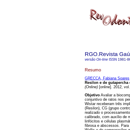
RGO.Revista Gaúc
versão On-line
ISSN
1981-8
Resumo
GRECCA, Fabiana Soares
Resilon e de gutapercha 
(Online)
[online]. 2012, vo
Objetivo
Avaliar a biocomp
conjuntivo de ratos nos pe
Wistar receberam três impl
(Resilon), CG (grupo contro
realizado o processamento
calibrado, com auxílio de m
linfócitos e células plasmá
fibrosa e abscessos. Para 
Wallis e de comparações m