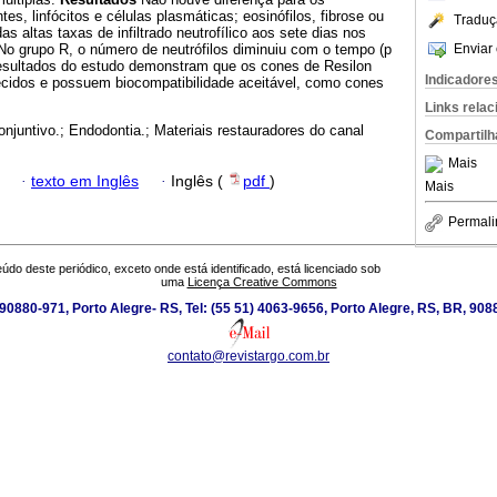
es, linfócitos e células plasmáticas; eosinófilos, fibrose ou
Traduç
 altas taxas de infiltrado neutrofílico aos sete dias nos
Enviar 
No grupo R, o número de neutrófilos diminuiu com o tempo (p
sultados do estudo demonstram que os cones de Resilon
Indicadore
ecidos e possuem biocompatibilidade aceitável, como cones
Links rela
onjuntivo.; Endodontia.; Materiais restauradores do canal
Compartilh
Mais
·
texto em Inglês
·
Inglês (
pdf
)
Mais
Permali
údo deste periódico, exceto onde está identificado, está licenciado sob
uma
Licença Creative Commons
0880-971, Porto Alegre- RS, Tel: (55 51) 4063-9656, Porto Alegre, RS, BR, 908
contato@revistargo.com.br