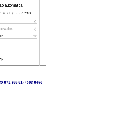
ão automática
este artigo por email
s
cionados
ar
nk
80-971, (55 51) 4063-9656