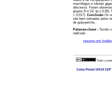
macrófagos e células gigant
abscesso. Foram observadas
grupos R e GC (p ≤ 0,05). 
= 0,017).
Conclusão
Os re
são bem tolerados pelos t
de guta-percha.
Palavras-chave :
Tecido c
radicular..
·
resumo em Inglês
Todo o conte
Caixa Postal 16519 CEP 9