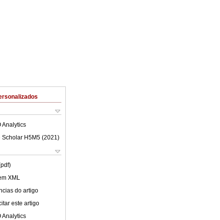
ersonalizados
 Analytics
 Scholar H5M5 (
2021
)
(pdf)
 em XML
cias do artigo
tar este artigo
 Analytics