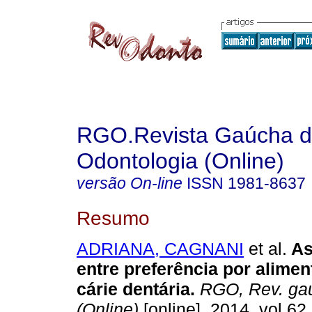
RGO.Revista Gaúcha 
Odontologia (Online)
versão On-line
ISSN
1981-8637
Resumo
ADRIANA, CAGNANI
et al.
As
entre preferência por alime
cárie dentária
.
RGO, Rev. gaú
(Online)
[online]. 2014, vol.62,