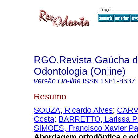
RGO.Revista Gaúcha 
Odontologia (Online)
versão On-line
ISSN
1981-8637
Resumo
SOUZA, Ricardo Alves
;
CARVA
Costa
;
BARRETTO, Larissa P
SIMOES, Francisco Xavier P
Abordagem ortodôntica e od