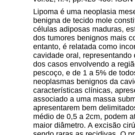
Lipoma é uma neoplasia mes
benigna de tecido mole consti
células adiposas maduras, es
dos tumores benignos mais 
entanto, é relatada como in
cavidade oral, representando
dos casos envolvendo a regi
pescoço, e de 1 a 5% de todo
neoplasmas benignos da cavi
características clínicas, apre
associado a uma massa subm
apresentarem bem delimitados
médio de 0,5 a 2cm, podem a
maior diâmetro. A excisão cir
sendo raras as recidivas. O p