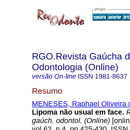
RGO.Revista Gaúcha 
Odontologia (Online)
versão On-line
ISSN
1981-8637
Resumo
MENESES, Raphael Oliveira 
Lipoma não usual em face
.
R
gaúch. odontol. (Online)
[onlin
vol.62, n.4, pp.425-430. ISSN