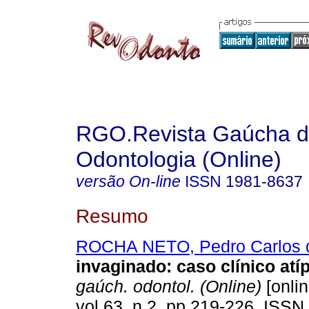
RGO.Revista Gaúcha 
Odontologia (Online)
versão On-line
ISSN
1981-8637
Resumo
ROCHA NETO, Pedro Carlos 
invaginado: caso clínico atí
gaúch. odontol. (Online)
[onlin
vol.63, n.2, pp.219-226. ISSN