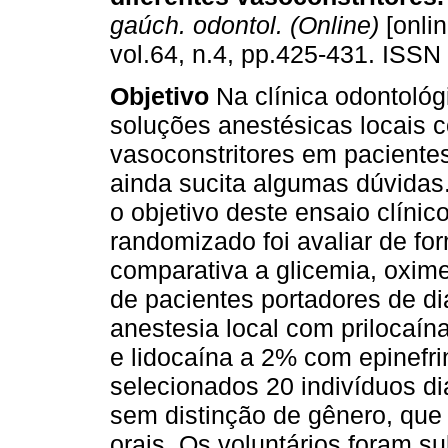
gaúch. odontol. (Online)
[onlin
vol.64, n.4, pp.425-431. ISSN
Objetivo
Na clínica odontológ
soluções anestésicas locais 
vasoconstritores em pacientes
ainda sucita algumas dúvidas
o objetivo deste ensaio clínic
randomizado foi avaliar de fo
comparativa a glicemia, oxime
de pacientes portadores de di
anestesia local com prilocaín
e lidocaína a 2% com epinefr
selecionados 20 indivíduos di
sem distinção de gênero, que
orais. Os voluntários foram 