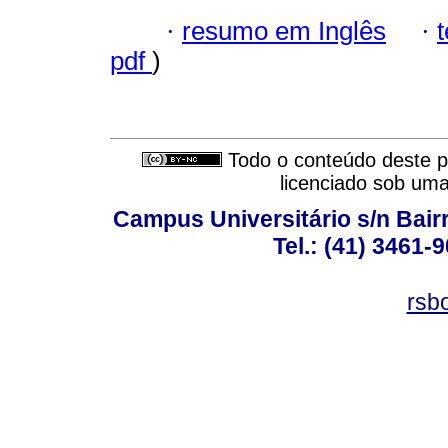
·
resumo em Inglês
·
pdf
)
Todo o conteúdo deste pe
licenciado sob um
Campus Universitário s/n Bair
Tel.: (41) 3461-
rsb