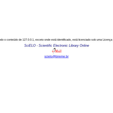
do o conteúdo de 127.0.0.1, exceto onde está identificado, está licenciado sob uma
Licença
SciELO - Scientific Electronic Library Online
scielo@bireme.br