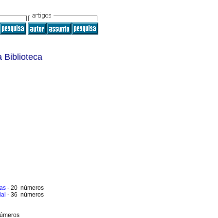
 Biblioteca
tas
- 20 números
ial
- 36 números
números