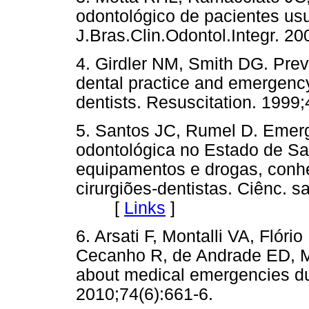
odontológico de pacientes us
J.Bras.Clin.Odontol.Integr.
4. Girdler NM, Smith DG. Prev
dental practice and emergency
dentists. Resuscitation. 19
5. Santos JC, Rumel D. Emerg
odontológica no Estado de San
equipamentos e drogas, conh
cirurgiões-dentistas. Ciênc. s
[
Links
]
6. Arsati F, Montalli VA, Fló
Cecanho R, de Andrade ED, Mot
about medical emergencies du
2010;74(6):661-6.