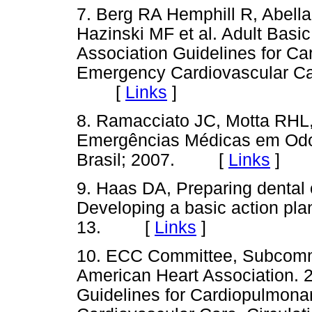
7. Berg RA Hemphill R, Abell
Hazinski MF et al. Adult Basi
Association Guidelines for C
Emergency Cardiovascular Car
[
Links
]
8. Ramacciato JC, Motta RHL
Emergências Médicas em Odon
Brasil; 2007. [
Links
]
9. Haas DA, Preparing dental 
Developing a basic action pla
13. [
Links
]
10. ECC Committee, Subcommi
American Heart Association. 
Guidelines for Cardiopulmona