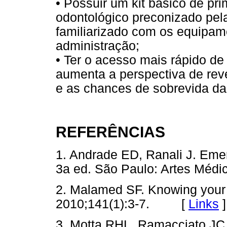
• Possuir um kit básico de pri
odontológico preconizado pela
familiarizado com os equipam
administração;
• Ter o acesso mais rápido de
aumenta a perspectiva de rev
e as chances de sobrevida da 
REFERÊNCIAS
1. Andrade ED, Ranali J. Em
3a ed. São Paulo: Artes Mé
2. Malamed SF. Knowing your 
2010;141(1):3-7. [
Links
]
3. Motta RHL, Ramacciato JC,