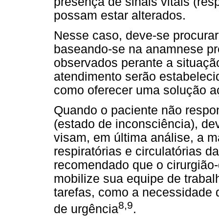
presença de sinais vitais (res
possam estar alterados.
Nesse caso, deve-se procurar f
baseando-se na anamnese pré
observados perante a situaçã
atendimento serão estabeleci
como oferecer uma solução aç
Quando o paciente não respon
(estado de inconsciência), d
visam, em última análise, a 
respiratórias e circulatórias 
recomendado que o cirurgião-
mobilize sua equipe de trabal
tarefas, como a necessidade 
8,9
de urgência
.