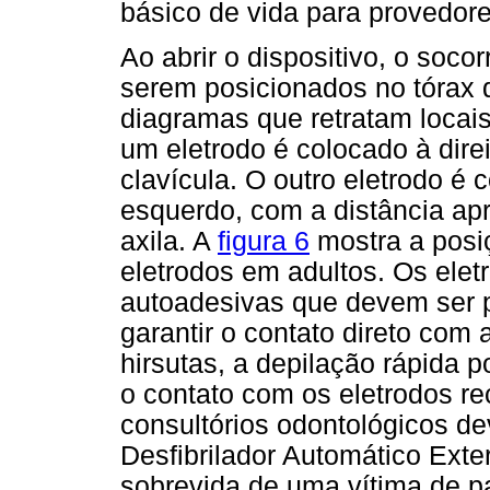
básico de vida para provedor
Ao abrir o dispositivo, o socor
serem posicionados no tórax d
diagramas que retratam locai
um eletrodo é colocado à dire
clavícula. O outro eletrodo é
esquerdo, com a distância a
axila. A
figura 6
mostra a posi
eletrodos em adultos. Os elet
autoadesivas que devem ser 
garantir o contato direto com 
hirsutas, a depilação rápida p
o contato com os eletrodos r
consultórios odontológicos d
Desfibrilador Automático Exte
sobrevida de uma vítima de 