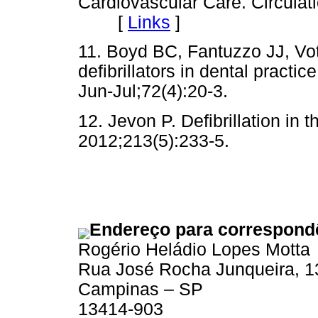
Cardiovascular Care. Circulat
[
Links
]
11. Boyd BC, Fantuzzo JJ, Vot
defibrillators in dental pra
Jun-Jul;72(4):20-3.
12. Jevon P. Defibrillation in t
2012;213(5):233-5.
Endereço para correspond
Rogério Heládio Lopes Motta
Rua José Rocha Junqueira, 1
Campinas – SP
13414-903