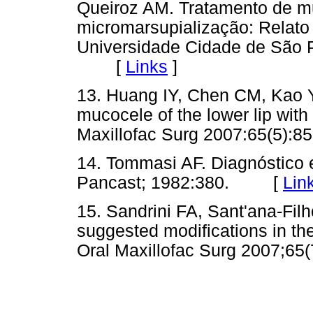
Queiroz AM. Tratamento de mu
micromarsupialização: Relato
Universidade Cidade de São P
[
Links
]
13. Huang IY, Chen CM, Kao Y
mucocele of the lower lip with
Maxillofac Surg 2007:65(5
14. Tommasi AF. Diagnóstico e
Pancast; 1982:380. [
Lin
15. Sandrini FA, Sant'ana-Fi
suggested modifications in th
Oral Maxillofac Surg 2007;