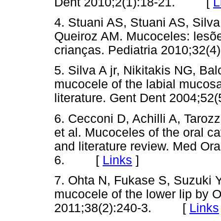
Dent 2010;2(1):18-21. [
L
4. Stuani AS, Stuani AS, Sil
Queiroz AM. Mucoceles: lesõe
crianças. Pediatria 2010;3
5. Silva A jr, Nikitakis NG, Ba
mucocele of the labial mucosa
literature. Gent Dent 2004;
6. Cecconi D, Achilli A, Taroz
et al. Mucoceles of the oral c
and literature review. Med Ora
6. [
Links
]
7. Ohta N, Fukase S, Suzuki Y
mucocele of the lower lip by 
2011;38(2):240-3. [
Links