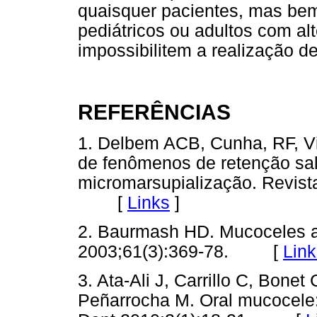
quaisquer pacientes, mas bem
pediátricos ou adultos com al
impossibilitem a realização d
REFERÊNCIAS
1. Delbem ACB, Cunha, RF, Vi
de fenômenos de retenção sal
micromarsupialização. Revist
[
Links
]
2. Baurmash HD. Mucoceles an
2003;61(3):369-78. [
Link
3. Ata-Ali J, Carrillo C, Bone
Peñarrocha M. Oral mucocele: r