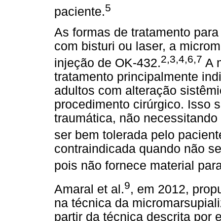
5
paciente.
As formas de tratamento para
com bisturi ou laser, a microm
2,3,4,6,7
injeção de OK-432.
A m
tratamento principalmente ind
adultos com alteração sistêm
procedimento cirúrgico. Isso 
traumática, não necessitando d
ser bem tolerada pelo pacient
contraindicada quando não se 
pois não fornece material pa
9
Amaral et al.
, em 2012, prop
na técnica da micromarsupiali
partir da técnica descrita por