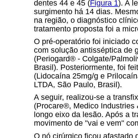
dentes 44 e 45 (
Figura 1
). A 
surgimento há 14 dias. Mesmo
na região, o diagnóstico clíni
tratamento proposta foi a mic
O pré-operatório foi iniciado
com solução antisséptica de 
(Periogard® - Colgate/Palmol
Brasil). Posteriormente, foi 
(Lidocaína 25mg/g e Prilocaí
LTDA, São Paulo, Brasil).
A seguir, realizou-se a transf
(Procare®, Medico Industries
longo eixo da lesão. Após a t
movimento de "vai e vem" com 
O nó cirúrgico ficou afastado