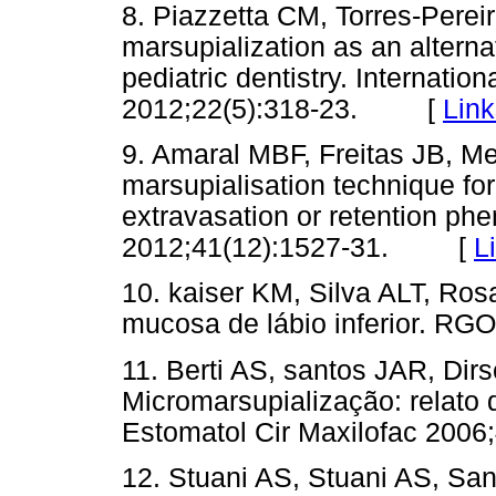
8. Piazzetta CM, Torres-Pere
marsupialization as an alterna
pediatric dentistry. Internation
2012;22(5):318-23. [
Link
9. Amaral MBF, Freitas JB, Me
marsupialisation technique f
extravasation or retention ph
2012;41(12):1527-31. [
L
10. kaiser KM, Silva ALT, Ro
mucosa de lábio inferior. 
11. Berti AS, santos JAR, Di
Micromarsupialização: relato 
Estomatol Cir Maxilofac 20
12. Stuani AS, Stuani AS, Sa