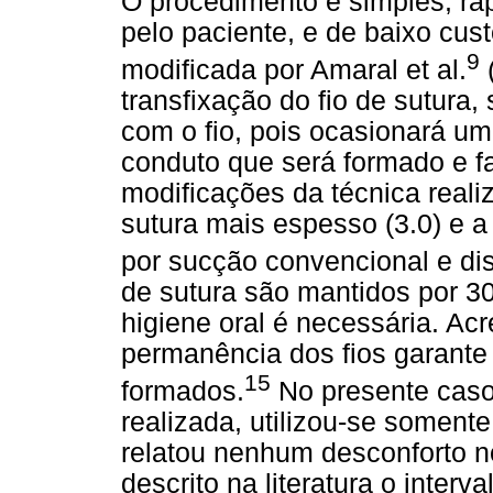
O procedimento é simples, rá
pelo paciente, e de baixo cus
9
modificada por Amaral et al.
(
transfixação do fio de sutura,
com o fio, pois ocasionará u
conduto que será formado e f
modificações da técnica realiz
sutura mais espesso (3.0) e 
por sucção convencional e di
de sutura são mantidos por 3
higiene oral é necessária. Ac
permanência dos fios garante
15
formados.
No presente caso 
realizada, utilizou-se somente
relatou nenhum desconforto no
descrito na literatura o inte