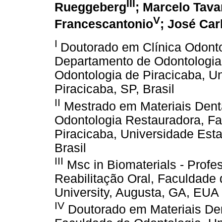
III
Rueggeberg
; Marcelo Tava
V
Francescantonio
; José Ca
I
Doutorado em Clínica Odonto
Departamento de Odontologia
Odontologia de Piracicaba, U
Piracicaba, SP, Brasil
II
Mestrado em Materiais Dent
Odontologia Restauradora, F
Piracicaba, Universidade Est
Brasil
III
Msc in Biomaterials - Profe
Reabilitação Oral, Faculdade
University, Augusta, GA, EUA
IV
Doutorado em Materiais Den