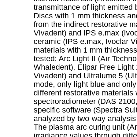
transmittance of light emitted b
Discs with 1 mm thickness a
from the indirect restorative 
Vivadent) and IPS e.max (Ivoc
ceramic (IPS e.max, Ivoclar Vi
materials with 1 mm thickness. 
tested: Arc Light II (Air Tech
Whaledent), Elipar Free Light 
Vivadent) and Ultralume 5 (Ul
mode, only light blue and only
different restorative materia
spectroradiometer (DAS 2100,
specific software (Spectra Su
analyzed by two-way analysis 
The plasma arc curing unit (Ar
irradiance values through diffe