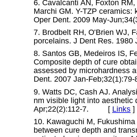
6. Cavalcanti AN, Foxton RM, 
Marchi GM. Y-TZP ceramics: ke
Oper Dent. 2009 May-Jun;3
7. Brodbelt RH, O'Brien WJ, F
porcelains. J Dent Res. 19
8. Santos GB, Medeiros IS, F
Composite depth of cure obta
assessed by microhardness a
Dent. 2007 Jan-Feb;32(1):
9. Watts DC, Cash AJ. Analysi
nm visible light into aesthetic
Apr;22(2):112-7. [
Links
]
10. Kawaguchi M, Fukushima T
between cure depth and transmi