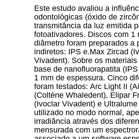
Este estudo avaliou a influên
odontológicas (óxido de zircôni
transmitância da luz emitida p
fotoativadores. Discos com 
diâmetro foram preparados a p
indiretos: IPS e.Max Zircad (I
Vivadent). Sobre os materiais 
base de nanofluorapatita (IPS
1 mm de espessura. Cinco dif
foram testados: Arc Light II (
(Coltène Whaledent), Elipar F
(Ivoclar Vivadent) e Ultralume
utilizado no modo normal, ape
irradiância através dos difere
mensurada com um espectror
associado a um software espec