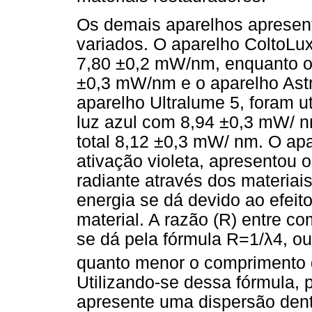
Os demais aparelhos apresent
variados. O aparelho ColtoLu
7,80 ±0,2 mW/nm, enquanto o 
±0,3 mW/nm e o aparelho Astr
aparelho Ultralume 5, foram 
luz azul com 8,94 ±0,3 mW/ n
total 8,12 ±0,3 mW/ nm. O ap
ativação violeta, apresentou 
radiante através dos materiai
energia se dá devido ao efeito
material. A razão (R) entre c
se dá pela fórmula R=1/λ4, o
quanto menor o comprimento d
Utilizando-se dessa fórmula, 
apresente uma dispersão den