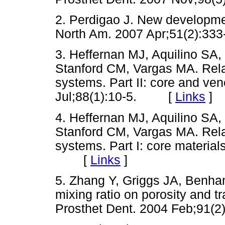
2. Perdigao J. New developmen
North Am. 2007 Apr;51(2):33
3. Heffernan MJ, Aquilino SA
Stanford CM, Vargas MA. Relat
systems. Part II: core and ven
Jul;88(1):10-5. [
Links
]
4. Heffernan MJ, Aquilino SA
Stanford CM, Vargas MA. Relat
systems. Part I: core material
[
Links
]
5. Zhang Y, Griggs JA, Benham
mixing ratio on porosity and t
Prosthet Dent. 2004 Feb;9