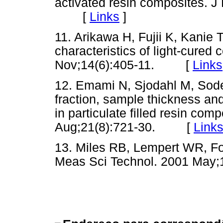
activated resin composites. J
[
Links
]
11. Arikawa H, Fujii K, Kanie 
characteristics of light-cured
Nov;14(6):405-11. [
Links
12. Emami N, Sjodahl M, Soderh
fraction, sample thickness and 
in particulate filled resin com
Aug;21(8):721-30. [
Link
13. Miles RB, Lempert WR, Fo
Meas Sci Technol. 2001 Ma