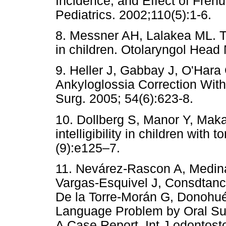
Incidence, and Effect of Fren
Pediatrics. 2002;110(5):1-6.
8. Messner AH, Lalakea ML. T
in children. Otolaryngol Head
9. Heller J, Gabbay J, O'Hara
Ankyloglossia Correction With
Surg. 2005; 54(6):623-8.
10. Dollberg S, Manor Y, Maka
intelligibility in children with
(9):e125–7.
11. Nevárez-Rascon A, Medi
Vargas-Esquivel J, Consdtan
De la Torre-Morán G, Donohué
Language Problem by Oral Sur
A Case Report. Int J odontost