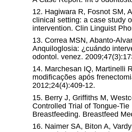
12. Hagiwara R, Fosnot SM, A
clinical setting: a case study o
intervention. Clin Linguist Ph
13. Correa MSN, Abanto-Alvar
Anquiloglosia: ¿cuándo interv
odontol. venez. 2009;47(3):17
14. Marchesan IQ, Martinelli 
modificações após frenectomi
2012;24(4):409-12.
15. Berry J, Griffiths M, Wes
Controlled Trial of Tongue-Tie
Breastfeeding. Breastfeed Med
16. Naimer SA, Biton A, Vardy 