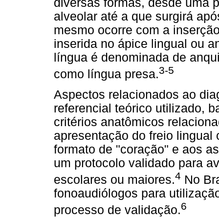
diversas formas, desde uma p
alveolar até a que surgirá ap
mesmo ocorre com a inserção 
inserida no ápice lingual ou a
língua é denominada de anqui
3-5
como língua presa.
Aspectos relacionados ao dia
referencial teórico utilizado,
critérios anatômicos relacion
apresentação do freio lingua
formato de "coração" e aos as
um protocolo validado para av
4
escolares ou maiores.
No Bra
fonoaudiólogos para utilizaç
6
processo de validação.