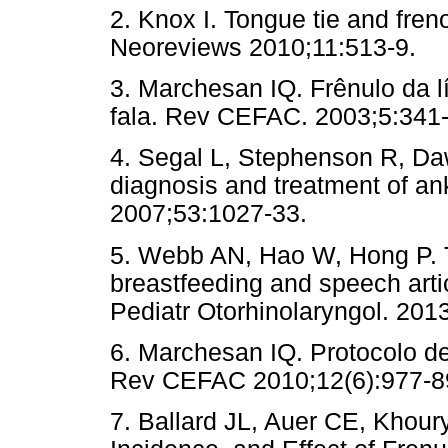
2. Knox I. Tongue tie and fre
Neoreviews 2010;11:513-9.
3. Marchesan IQ. Frênulo da lí
fala. Rev CEFAC. 2003;5:341-
4. Segal L, Stephenson R, Da
diagnosis and treatment of a
2007;53:1027-33.
5. Webb AN, Hao W, Hong P. Th
breastfeeding and speech artic
Pediatr Otorhinolaryngol. 201
6. Marchesan IQ. Protocolo d
Rev CEFAC 2010;12(6):977-8
7. Ballard JL, Auer CE, Khour