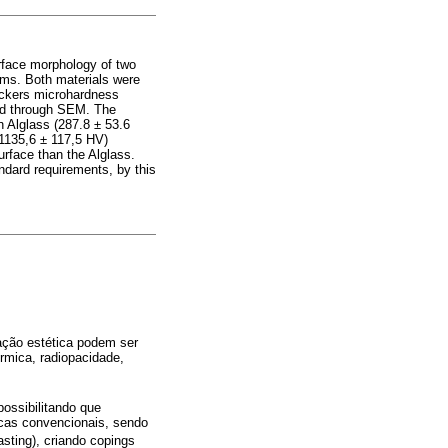
urface morphology of two
tems. Both materials were
ickers microhardness
ved through SEM. The
 Alglass (287.8 ± 53.6
 1135,6 ± 117,5 HV)
rface than the Alglass.
ndard requirements, by this
zação estética podem ser
rmica, radiopacidade,
possibilitando que
cas convencionais, sendo
asting), criando copings