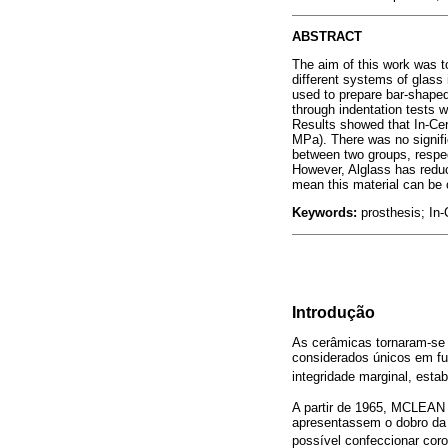
ABSTRACT
The aim of this work was t
different systems of glass
used to prepare bar-shape
through indentation tests
Results showed that In-Cer
MPa). There was no signifi
between two groups, respec
However, Alglass has reduc
mean this material can be 
Keywords:
prosthesis; In
Introdução
As cerâmicas tornaram-se a
considerados únicos em fun
integridade marginal, estab
A partir de 1965, MCLE
apresentassem o dobro da
possível confeccionar cor