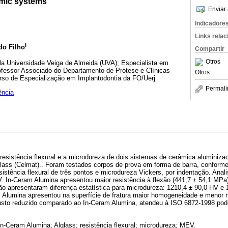
ramic systems
Enviar 
Indicadore
Links rela
I
do Filho
Compartir
Otros
la Universidade Veiga de Almeida (UVA); Especialista em
fessor Associado do Departamento de Prótese e Clínicas
Otros
urso de Especialização em Implantodontia da FO/Uerj
Permali
ência
 resistência flexural e a microdureza de dois sistemas de cerâmica aluminizada 
glass (Celmat).. Foram testados corpos de prova em forma de barra, conform
istência flexural de três pontos e microdureza Vickers, por indentação. Anali
. In-Ceram Alumina apresentou maior resistência à flexão (441,7 ± 54,1 MPa)
o apresentaram diferença estatística para microdureza: 1210,4 ± 90,0 HV e 
 Alumina apresentou na superfície de fratura maior homogeneidade e menor 
custo reduzido comparado ao In-Ceram Alumina, atendeu à ISO 6872-1998 po
In-Ceram Alumina; Alglass; resistência flexural; microdureza; MEV.