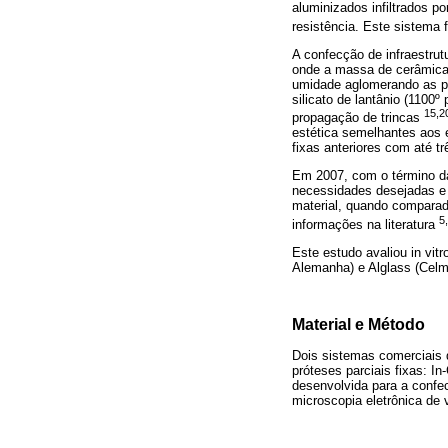
aluminizados infiltrados 
resistência. Este sistema
A confecção de infraestrut
onde a massa de cerâmica 
umidade aglomerando as par
silicato de lantânio (1100º
15,2
propagação de trincas
estética semelhantes aos e
fixas anteriores com até t
Em 2007, com o término da 
necessidades desejadas e
material, quando comparad
5
informações na literatura
Este estudo avaliou in vit
Alemanha) e Alglass (Celmat
Material e Método
Dois sistemas comerciais d
próteses parciais fixas: I
desenvolvida para a confec
microscopia eletrônica de 