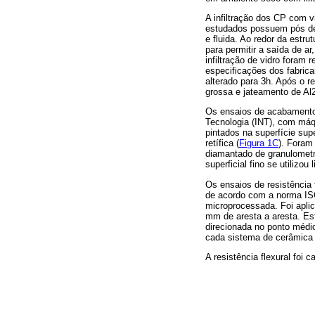
A infiltração dos CP com vi
estudados possuem pós de 
e fluida. Ao redor da estr
para permitir a saída de ar
infiltração de vidro foram
especificações dos fabrica
alterado para 3h. Após o 
grossa e jateamento de Al
Os ensaios de acabamento 
Tecnologia (INT), com máq
pintados na superfície sup
retífica (
Figura 1C
). Foram
diamantado de granulometr
superficial fino se utilizou
Os ensaios de resistência 
de acordo com a norma ISO
microprocessada. Foi aplic
mm de aresta a aresta. Es
direcionada no ponto médi
cada sistema de cerâmica 
A resistência flexural foi