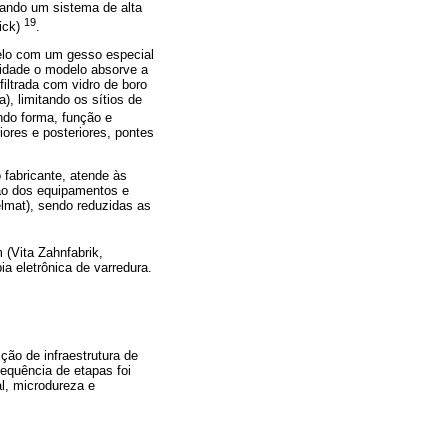
iando um sistema de alta
19
ick)
.
delo com um gesso especial
idade o modelo absorve a
filtrada com vidro de boro
), limitando os sítios de
ndo forma, função e
iores e posteriores, pontes
 fabricante, atende às
ão dos equipamentos e
lmat), sendo reduzidas as
 (Vita Zahnfabrik,
ia eletrônica de varredura.
ção de infraestrutura de
sequência de etapas foi
al, microdureza e