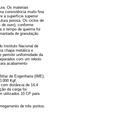
tura. Os materiais
a consistência muito fina
e a superfície superior
rutura porosa. Os ciclos de
% de ouro), conforme
a o tempo de queima foi
amantada de granulação
 Instituto Nacional de
ma chapa metálica e
e permitir uniformidade da
reparados com um rebolo
 Para acabamento
ilitar de Engenharia (IME),
0.000 Kgf,
P com distância de 14,4
ão da carga foi
m utilizados 10 CP para
rregamento de três pontos.