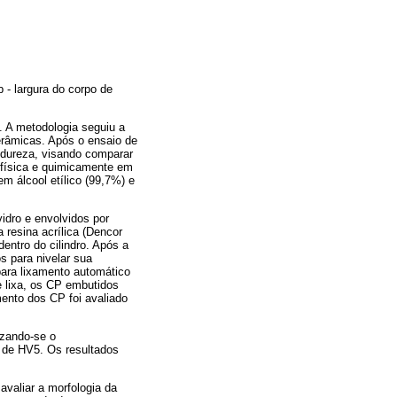
b - largura do corpo de
. A metodologia seguiu a
râmicas. Após o ensaio de
rodureza, visando comparar
 física e quimicamente em
m álcool etílico (99,7%) e
idro e envolvidos por
 resina acrílica (Dencor
entro do cilindro. Após a
s para nivelar sua
 para lixamento automático
e lixa, os CP embutidos
ento dos CP foi avaliado
izando-se o
 de HV5. Os resultados
avaliar a morfologia da