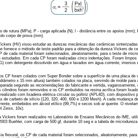
o de rutura (MPa); P - carga aplicada (N); l - distância entre os apoios (mm); 
 do corpo de prova (mm).
ickers (HV) visou estudar as durezas mecânicas das cerâmicas sinterizadas
fornece o método de teste padrão para a obtenção da dureza Vickers de ce
 CP de cada material foram selecionados, aleatoriamente, para o teste de mic
is estudados. Em cada CP foram realizadas cinco indentações. Foram limpos
G) com detergente dissolvido em água e lavados em água corrente, imersos e
 os CP foram colados com Super Bonder sobre a superfície de uma placa de v
 diâmetro x 15 mm altura) também colados na placa, servindo de molde para a
 preparada segundo as recomendações do fabricante e vertida, vagarosamente, d
s cilindros foram removidos e os CP embutidos na resina acrílica foram lixado
 realizado com lixadeira elétrica circular ou politriz (APL4D), com dispositivo
s de carbeto de silício (120, 320, 400, 600 e 1200 Mesh). A cada mudança d
rente, embebidos em álcool etílico (99,7%) e secos sob ar quente. O nivelam
l Zeiss, 10x).
 Vickers foram realizados no Laboratório de Ensaios Mecânicos do IME, util
003 Buehler, com carga de 500 gf, durante 10 seg e a tabela de microdureza
ia flexural, os CP de cada material foram selecionados, aleatoriamente, para 