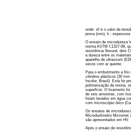
onde: σf é o valor da tensã
prova (mm); h - espessura
O ensaio de microdureza V
norma ASTM C1327-08, que 
resistência flexural, dois
a dureza entre os materia
aparelho de ultrassom (ED
secos com ar quente.
Para o embutimento a frio
cilindros plásticos (30 mm
Incolor, Brasil). Esta foi
polimerização da resina, o
superfície. O lixamento foi
de seis amostras, com lixa
foram lavados em água cor
com microscópio ótico (Car
Os ensaios de microdureza
Microdurômetro Micromet 2
são apresentados em HV.
Após o ensaio de resistênc