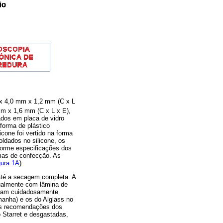
x 4,0 mm x 1,2 mm (C x L
mm x 1,6 mm (C x L x E),
xados em placa de vidro
 forma de plástico
cone foi vertido na forma
oldados no silicone, os
forme especificações dos
mas de confecção. As
gura 1A
).
até a secagem completa. A
nualmente com lâmina de
foram cuidadosamente
manha) e os do Alglass no
 as recomendações dos
 Starret e desgastadas,