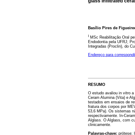
glass infiltrated ce
Basílio Pires de Figueire
I
MSc Reabilitação Oral pe
Endodontia pela UFRJ; Pro
Integradas (Proclin), do C
Endereço para correspond
RESUMO
O estudo avaliou in vitro a
Ceram Alumina (Vita) e Al
testados em ensaios de res
fratura dos corpos por MEV
53,6 MPa). Os sistemas nã
respectivamente. In-Ceram
Alglass. O Alglass, com 
clinicamente.
Palavras-chave:
prótese; 