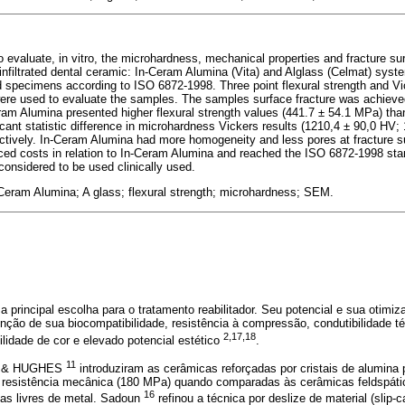
o evaluate, in vitro, the microhardness, mechanical properties and fracture s
 infiltrated dental ceramic: In-Ceram Alumina (Vita) and Alglass (Celmat) sys
d specimens according to ISO 6872-1998. Three point flexural strength and V
 were used to evaluate the samples. The samples surface fracture was achie
am Alumina presented higher flexural strength values (441.7 ± 54.1 MPa) than
cant statistic difference in microhardness Vickers results (1210,4 ± 90,0 HV;
tively. In-Ceram Alumina had more homogeneity and less pores at fracture su
ed costs in relation to In-Ceram Alumina and reached the ISO 6872-1998 sta
considered to be used clinically used.
-Ceram Alumina; A glass; flexural strength; microhardness; SEM.
 principal escolha para o tratamento reabilitador. Seu potencial e sua otimi
ção de sua biocompatibilidade, resistência à compressão, condutibilidade té
2,17,18
ilidade de cor e elevado potencial estético
.
11
AN & HUGHES
introduziram as cerâmicas reforçadas por cristais de alumina 
 resistência mecânica (180 MPa) quando comparadas às cerâmicas feldspáti
16
oas livres de metal. Sadoun
refinou a técnica por deslize de material (slip-c