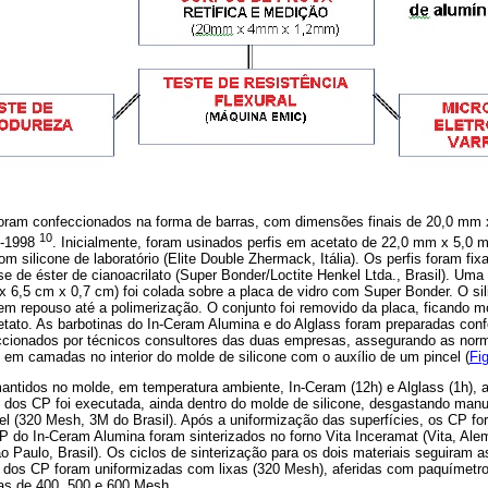
oram confeccionados na forma de barras, com dimensões finais de 20,0 mm 
10
2-1998
. Inicialmente, foram usinados perfis em acetato de 22,0 mm x 5,0 
m silicone de laboratório (Elite Double Zhermack, Itália). Os perfis foram fi
e de éster de cianoacrilato (Super Bonder/Loctite Henkel Ltda., Brasil). Uma
x 6,5 cm x 0,7 cm) foi colada sobre a placa de vidro com Super Bonder. O sili
em repouso até a polimerização. O conjunto foi removido da placa, ficando m
cetato. As barbotinas do In-Ceram Alumina e do Alglass foram preparadas con
ccionados por técnicos consultores das duas empresas, assegurando as nor
 em camadas no interior do molde de silicone com o auxílio de um pincel (
Fi
ntidos no molde, em temperatura ambiente, In-Ceram (12h) e Alglass (1h), 
ie dos CP foi executada, ainda dentro do molde de silicone, desgastando ma
papel (320 Mesh, 3M do Brasil). Após a uniformização das superfícies, os CP 
 do In-Ceram Alumina foram sinterizados no forno Vita Inceramat (Vita, Ale
o Paulo, Brasil). Os ciclos de sinterização para os dois materiais seguiram
es dos CP foram uniformizadas com lixas (320 Mesh), aferidas com paquímetro
as de 400, 500 e 600 Mesh.