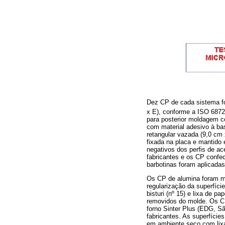
Dez CP de cada sistema f
x E), conforme a ISO 687
para posterior moldagem co
com material adesivo à bas
retangular vazada (9,0 cm 
fixada na placa e mantido 
negativos dos perfis de a
fabricantes e os CP confe
barbotinas foram aplicadas
Os CP de alumina foram ma
regularização da superfíc
bisturi (nº 15) e lixa de 
removidos do molde. Os CP
forno Sinter Plus (EDG, Sã
fabricantes. As superfíci
em ambiente seco com lix