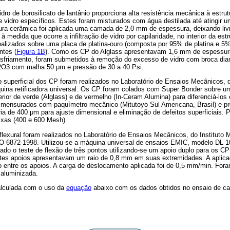
dro de borosilicato de lantânio proporciona alta resistência mecânica à estru
vidro específicos. Estes foram misturados com água destilada até atingir um
utura cerâmica foi aplicada uma camada de 2,0 mm de espessura, deixando livr
, à medida que ocorre a infiltração de vidro por capilaridade, no interior da est
 realizados sobre uma placa de platina-ouro (composta por 95% de platina e 5
ntes (
Figura 1B
). Como os CP do Alglass apresentavam 1,6 mm de espessur
resfriamento, foram submetidos à remoção do excesso de vidro com broca di
2O3 com malha 50 μm e pressão de 30 a 40 Psi.
superficial dos CP foram realizados no Laboratório de Ensaios Mecânicos, do
uina retificadora universal. Os CP foram colados com Super Bonder sobre u
erior de verde (Alglass) e de vermelho (In-Ceram Alumina) para diferenciá-los 
 mensurados com paquímetro mecânico (Mitutoyo Sul Americana, Brasil) e p
ia de 400 μm para ajuste dimensional e eliminação de defeitos superficiais.
 lixas (400 e 600 Mesh).
flexural foram realizados no Laboratório de Ensaios Mecânicos, do Instituto M
 6872-1998. Utilizou-se a máquina universal de ensaios EMIC, modelo DL 1
ado o teste de flexão de três pontos utilizando-se um apoio duplo para os C
tes apoios apresentavam um raio de 0,8 mm em suas extremidades. A aplicaç
o entre os apoios. A carga de deslocamento aplicada foi de 0,5 mm/min. Fora
aluminizada.
 calculada com o uso da
equação
abaixo com os dados obtidos no ensaio de ca