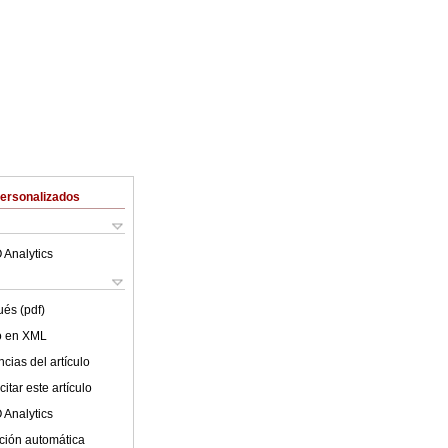
Personalizados
 Analytics
ués (pdf)
lo en XML
cias del artículo
itar este artículo
 Analytics
ción automática