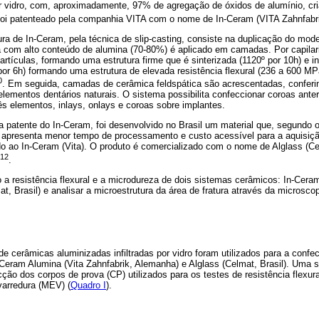
por vidro, com, aproximadamente, 97% de agregação de óxidos de alumínio, cr
 foi patenteado pela companhia VITA com o nome de In-Ceram (VITA Zahnfabr
ura de In-Ceram, pela técnica de slip-casting, consiste na duplicação do mo
com alto conteúdo de alumina (70-80%) é aplicado em camadas. Por capilar
tículas, formando uma estrutura firme que é sinterizada (1120º por 10h) e in
 por 6h) formando uma estrutura de elevada resistência flexural (236 a 600 MPa
0
. Em seguida, camadas de cerâmica feldspática são acrescentadas, conferi
lementos dentários naturais. O sistema possibilita confeccionar coroas anter
rês elementos, inlays, onlays e coroas sobre implantes.
patente do In-Ceram, foi desenvolvido no Brasil um material que, segundo o
 apresenta menor tempo de processamento e custo acessível para a aquisiç
o ao In-Ceram (Vita). O produto é comercializado com o nome de Alglass (Ce
,12
.
ro a resistência flexural e a microdureza de dois sistemas cerâmicos: In-Ceram
, Brasil) e analisar a microestrutura da área de fratura através da microscop
e cerâmicas aluminizadas infiltradas por vidro foram utilizados para a confec
n-Ceram Alumina (Vita Zahnfabrik, Alemanha) e Alglass (Celmat, Brasil). Uma 
ção dos corpos de prova (CP) utilizados para os testes de resistência flexur
varredura (MEV) (
Quadro I
).