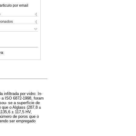
articulo por email
s
cionados
nk
infiltrada por vidro: In-
e a ISO 6872-1998, foram
sou- se a superfície de
 que o Alglass (287,8 ±
1135,6 ± 117,5 HV,
número de poros que o
dendo ser empregado