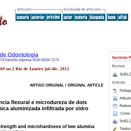
a de Odontologia
Servicios 
3747
versión impresa
ISSN
0034-7272
Revista
69 no.2 Rio de Janeiro jul./dic. 2012
SciELO
Articulo
ARTIGO ORIGINAL / ORIGINAL ARTICLE
Portug
Articu
ncia flexural e microdureza de dois
Referen
ca aluminizada infiltrada por vidro
Como c
SciELO
 strength and microhardness of two alumina
Traduc