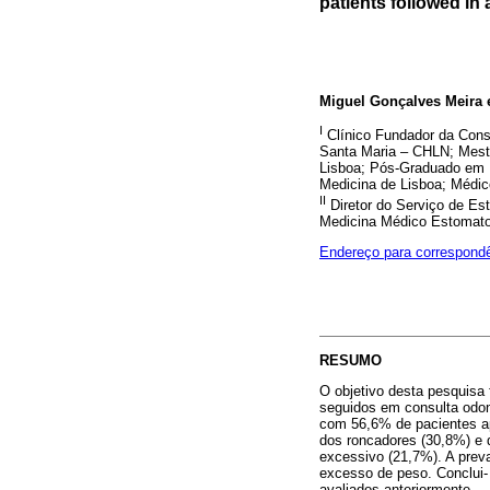
patients followed in 
Miguel Gonçalves Meira 
I
Clínico Fundador da Cons
Santa Maria – CHLN; Mest
Lisboa; Pós-Graduado em 
Medicina de Lisboa; Médic
II
Diretor do Serviço de Es
Medicina Médico Estomato
Endereço para correspond
RESUMO
O objetivo desta pesquisa 
seguidos em consulta odont
com 56,6% de pacientes ap
dos roncadores (30,8%) e
excessivo (21,7%). A prev
excesso de peso. Conclui-
avaliados anteriormente.