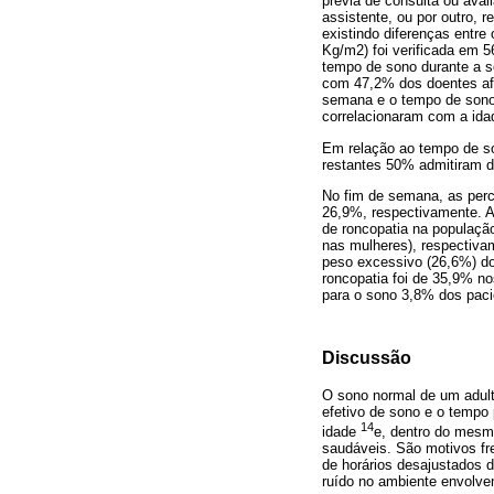
prévia de consulta ou aval
assistente, ou por outro, 
existindo diferenças entre
Kg/m2) foi verificada em 
tempo de sono durante a se
com 47,2% dos doentes afi
semana e o tempo de sono 
correlacionaram com a ida
Em relação ao tempo de s
restantes 50% admitiram d
No fim de semana, as perc
26,9%, respectivamente. A
de roncopatia na populaç
nas mulheres), respectiva
peso excessivo (26,6%) do
roncopatia foi de 35,9% 
para o sono 3,8% dos paci
Discussão
O sono normal de um adul
efetivo de sono e o tempo
14
idade
e, dentro do mesmo
saudáveis. São motivos fr
de horários desajustados d
ruído no ambiente envolve