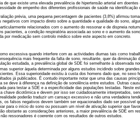
cia de que existe uma elevada prevalência de hipertensão arterial em doen
essidade de empenho dos diferentes profissionais de saúde na identificação 
liação prévia, uma pequena percentagem de pacientes (3,8%) afirmou tomar
s negativos com impacto direto sobre a quantidade e qualidade do sono, algu
 particularmente relacionados com o aumento do ressonar e de dispneia notur
ns pacientes, a condição respiratória associada ao sono e o aumento da sono
da por medicação sem controlo médico sobre este aspecto em concreto.
omo excessiva quando interfere com as actividades diurnas tais como trabalhar
nsequência mais frequente da falta de sono, resultante, quer da diminuição 
lação estudada, a prevalência global de SDE foi semelhante à observada no
 mas superior àquela determinada por alguns estudos incidindo sobre grand
cientes. Essa superioridade existiu à custa dos homens dado que, no sexo f
ltados já publicados. É contudo importante notar que uma das causas princip
a se deve à diferença na definição de sonolência entre estudos. Outras caus
izada para testar a SDE e a especificidade das populações testadas. Neste es
ma chave dicotômica e devem por isso ser cuidadosamente interpretados, sen
 realidade poderão traduzir um cansaço excessivo e não uma verdadeira tend
s, os falsos negativos devem também ser equacionados dado ser possível 
ar para o início do sono ou possuam um nível de ativação superior que favo
ão obstante as considerações anteriores, a maior prevalência de SDE em r
ão ressonadores é coerente com os resultados de outros estudos.