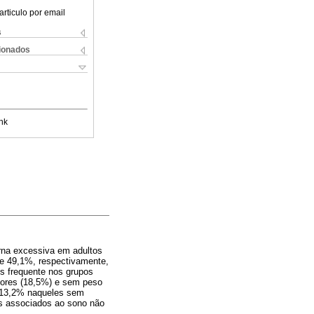
articulo por email
s
cionados
nk
urna excessiva em adultos
 e 49,1%, respectivamente,
s frequente nos grupos
dores (18,5%) e sem peso
e 13,2% naqueles sem
as associados ao sono não