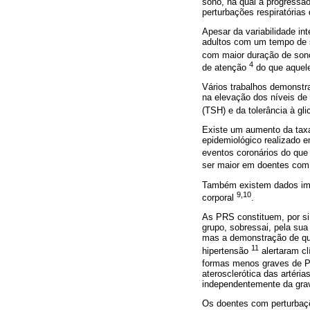
sono, na qual a progressã
perturbações respiratórias
Apesar da variabilidade in
adultos com um tempo de s
com maior duração de so
4
de atenção
do que aquele
Vários trabalhos demonstr
na elevação dos níveis de 
(TSH) e da tolerância à gl
Existe um aumento da tax
epidemiológico realizado 
eventos coronários do qu
ser maior em doentes com
Também existem dados imp
9,10
corporal
.
As PRS constituem, por si
grupo, sobressai, pela su
mas a demonstração de qu
11
hipertensão
alertaram cl
formas menos graves de P
aterosclerótica das artéri
independentemente da grav
Os doentes com perturbaç