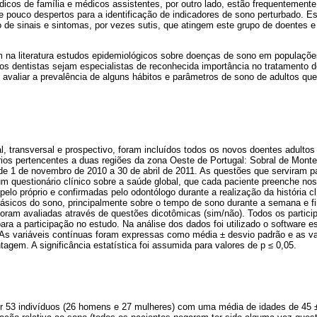
icos de família e médicos assistentes, por outro lado, estão frequentemente
e pouco despertos para a identificação de indicadores de sono perturbado. E
o de sinais e sintomas, por vezes sutis, que atingem este grupo de doentes 
em na literatura estudos epidemiológicos sobre doenças de sono em populaçõe
 os dentistas sejam especialistas de reconhecida importância no tratamento 
i avaliar a prevalência de alguns hábitos e parâmetros de sono de adultos qu
, transversal e prospectivo, foram incluídos todos os novos doentes adultos
rios pertencentes a duas regiões da zona Oeste de Portugal: Sobral de Monte
de 1 de novembro de 2010 a 30 de abril de 2011. As questões que serviram p
um questionário clínico sobre a saúde global, que cada paciente preenche no
pelo próprio e confirmadas pelo odontólogo durante a realização da história c
básicos do sono, principalmente sobre o tempo de sono durante a semana e f
foram avaliadas através de questões dicotômicas (sim/não). Todos os partic
ra a participação no estudo. Na análise dos dados foi utilizado o software e
 As variáveis contínuas foram expressas como média ± desvio padrão e as var
gem. A significância estatística foi assumida para valores de p ≤ 0,05.
r 53 indivíduos (26 homens e 27 mulheres) com uma média de idades de 45 ±