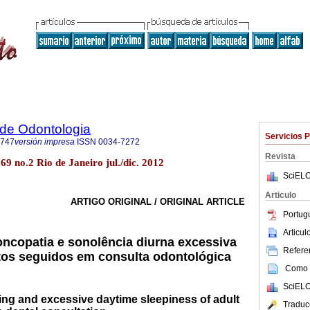
a de Odontologia
Servicios 
3747
versión impresa
ISSN
0034-7272
Revista
69 no.2 Rio de Janeiro jul./dic. 2012
SciELO
Articulo
ARTIGO ORIGINAL / ORIGINAL ARTICLE
Portug
Articu
ncopatia e sonolência diurna excessiva
Referen
tos seguidos em consulta odontológica
Como c
SciELO
ing and excessive daytime sleepiness of adult
Traduc