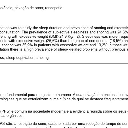
olência; privação de sono; roncopatia.
igation was to study the sleep duration and prevalence of snoring and excess
l consultation. The prevalence of subjective sleepiness and snoring was 24,5
senting with excessive weight (BMI>24,9 Kg/m2). Sleepiness was more frequen
ients with excessive weight (26,6%) than the group of non-snorers (18,5%) a
f snoring was 35,9% in patients with excessive weight and 13,2% in those wi
lation there is a high prevalence of sleep- -related problems without previous 
ss; sleep deprivation; snoring.
 e fundamental para o organismo humano. A sua privação, intencional ou inv
atológicas que se exteriorizam numa clínica da qual se destaca frequentement
o (PPS) é comum na sociedade moderna e a evidência reunida sobre os seus e
mas orgânicos.
 são: a restrição de sono, caracterizada por uma redução do tempo de so
1