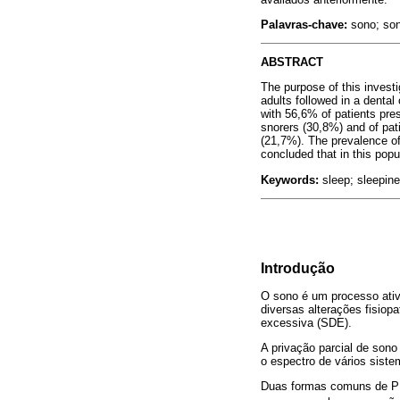
Palavras-chave:
sono; son
ABSTRACT
The purpose of this invest
adults followed in a denta
with 56,6% of patients pre
snorers (30,8%) and of pat
(21,7%). The prevalence o
concluded that in this popu
Keywords:
sleep; sleepine
Introdução
O sono é um processo ativo
diversas alterações fisiop
excessiva (SDE).
A privação parcial de son
o espectro de vários siste
Duas formas comuns de PPS