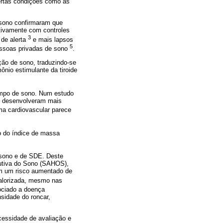
ertas condições como as
o sono confirmaram que
tivamente com controles
3
 de alerta
e mais lapsos
5
essoas privadas de sono
.
ção de sono, traduzindo-se
ônio estimulante da tiroide
empo de sono. Num estudo
h desenvolveram mais
ma cardiovascular parece
o do índice de massa
e sono e de SDE. Deste
rutiva do Sono (SAHOS),
m um risco aumentado de
valorizada, mesmo nas
ociado a doença
sidade do roncar,
essidade de avaliação e