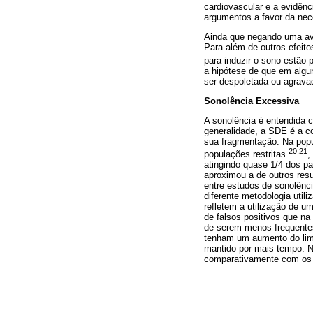
cardiovascular e a evidên
argumentos a favor da nec
Ainda que negando uma ava
Para além de outros efeito
para induzir o sono estão
a hipótese de que em algu
ser despoletada ou agrava
Sonolência Excessiva
A sonolência é entendida c
generalidade, a SDE é a co
sua fragmentação. Na popu
20,21
populações restritas
,
atingindo quase 1/4 dos pa
aproximou a de outros resu
entre estudos de sonolênci
diferente metodologia util
refletem a utilização de u
de falsos positivos que na
de serem menos frequente
tenham um aumento do limi
mantido por mais tempo. N
comparativamente com os n