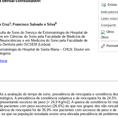
a dental consultation
Enviar 
Indicadore
Links rela
I
II
e Cruz
; Francisco Salvado e Silva
Compartir
Otros
ulta de Sono do Serviço de Estomatologia do Hospital de
re em Ciências do Sono pela Faculdade de Medicina de
Otros
Neurociências e em Medicina do Sono pela Faculdade de
o Dentista pelo ISCSEM (Lisboa)
Permali
tomatologia do Hospital de Santa Maria – CHLN; Doutor em
logista
ência
foi a avaliação do tempo de sono, prevalência de roncopatia e sonolência di
ológica. A prevalência de sonolência subjetiva e de roncopatia foi de 24,5%
resentando excesso de peso (> 24,9 Kg/m2). A queixa de sonolência foi mai
 de pacientes com peso excessivo (26,6%) do que nos grupos dos não ronca
alência de roncopatia foi de 35,9% nos pacientes com excesso de peso e d
 -se que na população estudada existe uma elevada prevalência de problem