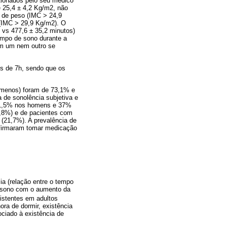
stionados pelo seu médico
e 25,4 ± 4,2 Kg/m2, não
o de peso (IMC > 24,9
 (IMC > 29,9 Kg/m2). O
 vs 477,6 ± 35,2 minutos)
empo de sono durante a
em um nem outro se
s de 7h, sendo que os
u menos) foram de 73,1% e
a de sonolência subjetiva e
(61,5% nos homens e 37%
0,8%) e de pacientes com
(21,7%). A prevalência de
Afirmaram tomar medicação
ia (relação entre o tempo
e sono com o aumento da
xistentes em adultos
ra de dormir, existência
ociado à existência de