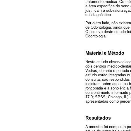
tratamento médico. Os méd
a área específica do sono 
justificam a subvalorizaçã
subdiagnóstico.
Por outro lado, não exist
de Odontologia, ainda que
O objetivo deste estudo fo
Odontologia.
Material e Método
Neste estudo observacional
dois centros médico-dentá
Vedras, durante o período 
estudo estão integradas n
consulta, são respondidas 
incidiram sobre aspectos 
roncopatia e a sonolência 
consentimento informado pa
17.0; SPSS; Chicago, IL).
apresentadas como percenta
Resultados
A amostra foi composta po