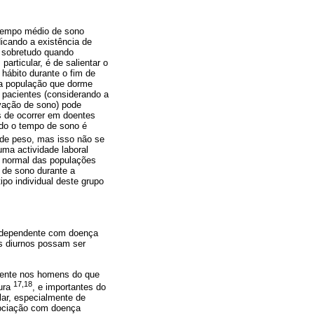
 tempo médio de sono
icando a existência de
, sobretudo quando
ticular, é de salientar o
hábito durante o fim de
na população que dorme
 pacientes (considerando a
vação de sono) pode
s de ocorrer em doentes
do o tempo de sono é
 de peso, mas isso não se
uma actividade laboral
a normal das populações
 de sono durante a
po individual deste grupo
independente com doença
as diurnos possam ser
quente nos homens do que
17,18
tura
, e importantes do
lar, especialmente de
sociação com doença