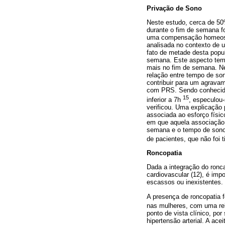
Privação de Sono
Neste estudo, cerca de 5
durante o fim de semana f
uma compensação homeostát
analisada no contexto de 
fato de metade desta popu
semana. Este aspecto tem 
mais no fim de semana. Ne
relação entre tempo de so
contribuir para um agrava
com PRS. Sendo conhecida
15
inferior a 7h
, especulou
verificou. Uma explicação 
associada ao esforço físic
em que aquela associação 
semana e o tempo de sono 
de pacientes, que não foi 
Roncopatia
Dada a integração do ronc
cardiovascular (12), é imp
escassos ou inexistentes.
A presença de roncopatia 
nas mulheres, com uma rel
ponto de vista clínico, po
hipertensão arterial. A a