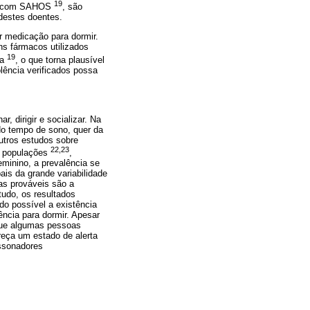
19
tes com SAHOS
, são
destes doentes.
 medicação para dormir.
ns fármacos utilizados
19
na
, o que torna plausível
lência verificados possa
, dirigir e socializar. Na
do tempo de sono, quer da
utros estudos sobre
22,23
es populações
,
eminino, a prevalência se
ais da grande variabilidade
as prováveis são a
tudo, os resultados
do possível a existência
ência para dormir. Apesar
que algumas pessoas
reça um estado de alerta
essonadores