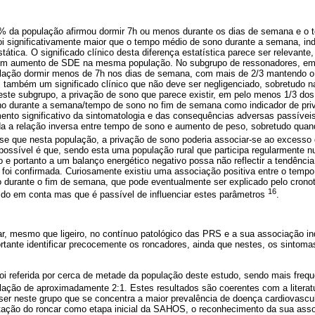
0% da população afirmou dormir 7h ou menos durante os dias de semana e o
oi significativamente maior que o tempo médio de sono durante a semana, ind
ica. O significado clínico desta diferença estatística parece ser relevante
um aumento de SDE na mesma população. No subgrupo de ressonadores, em par
lação dormir menos de 7h nos dias de semana, com mais de 2/3 mantendo o 
também um significado clínico que não deve ser negligenciado, sobretudo 
ste subgrupo, a privação de sono que parece existir, em pelo menos 1/3 dos
no durante a semana/tempo de sono no fim de semana como indicador de pri
mento significativo da sintomatologia e das consequências adversas passívei
 a relação inversa entre tempo de sono e aumento de peso, sobretudo quan
-se que nesta população, a privação de sono poderia associar-se ao excesso
possível é que, sendo esta uma população rural que participa regularmente n
o e
portanto a um balanço energético negativo possa não reflectir a tendênci
foi confirmada. Curiosamente existiu uma associação positiva entre o tempo
durante o fim de semana, que pode eventualmente ser explicado pelo cronoti
16
tido em conta mas que é passível de influenciar estes parâmetros
.
ar, mesmo que ligeiro, no contínuo patológico das PRS e a sua associação 
ortante identificar precocemente os roncadores, ainda que nestes, os sintom
foi referida por cerca de metade da população deste estudo, sendo mais fre
ação de aproximadamente 2:1. Estes resultados são coerentes com a litera
r ser neste grupo que se concentra a maior prevalência de doença cardiovascu
ceitação do roncar como etapa inicial da SAHOS, o reconhecimento da sua as