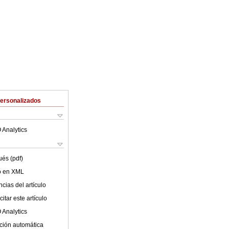
Personalizados
 Analytics
ués (pdf)
lo en XML
cias del artículo
itar este artículo
 Analytics
ción automática