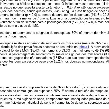
iação relativa ao sono (todos os pacientes negaram ter sido alguma vez que
relativamente a hábitos ou queixas de sono). O índice de massa corporal foi d
 os sexos no que respeita a este parâmetro (p = 0,2). A existência de excess
56,6% dos doentes, sendo que destes, 9,4% atingiu a classificação de obeso
mana foi inferior (p = 0,0) ao tempo de sono no fim de semana (441,6 ± 29,2
rmaram dormir menos de 7h/noite. Existiu uma correlação positiva entre o t
durante o fim de semana para a população global (r = 0,65; p = 0,0) mas n
de ou com a classe de IMC.
ono durante a semana no subgrupo de roncopatas, 50% afirmaram dormir mai
ormir 7h ou menos.
entagens relativas ao tempo de sono entre os roncadores (mais de 7h/7h o
 distribuição das prevalências encontra-se resumida na
tabela I
. A prevalênci
ão global foi de 24,5% (15,4% nos homens e 33,3% nas mulheres) e 49,1% 
mente. A percentagem de sonolentos foi maior nos grupos dos roncadores (3
 que nos grupos dos não roncadores (18,5%) e de pacientes normoponderais 
nos doentes com excesso de peso e de 13,2% nos doentes normoponderais. 
entes.
13
to jovem saudável compreende cerca de 7h a 8h por dia
, com uma eficiênc
 passado na cama) igual ou superior a 85%. É normal a redução do tempo d
 escalão etário, várias razões contribuem para a variabilidade de padrões e
equentes, a má higiene do sono, comportamentos inadequados próximos da ho
o ritmo fisiológico individual do sono e fragmentação do sono, sobretudo ass
nte.