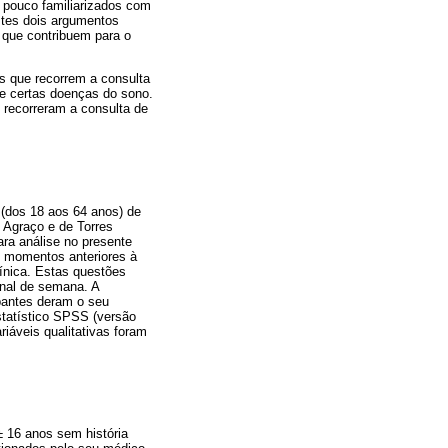
 pouco familiarizados com
stes dois argumentos
e que contribuem para o
s que recorrem a consulta
de certas doenças do sono.
e recorreram a consulta de
 (dos 18 aos 64 anos) de
 Agraço e de Torres
ara análise no presente
s momentos anteriores à
línica. Estas questões
inal de semana. A
ipantes deram o seu
statístico SPSS (versão
iáveis qualitativas foram
 16 anos sem história