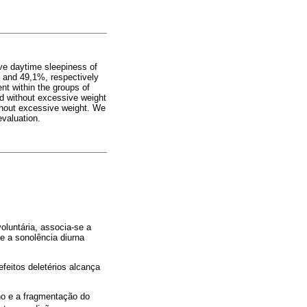
ive daytime sleepiness of
% and 49,1%, respectively
t within the groups of
nd without excessive weight
thout excessive weight. We
evaluation.
oluntária, associa-se a
e a sonolência diurna
feitos deletérios alcança
no e a fragmentação do