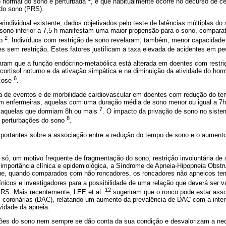
o normal do sono é perturbada
, e que habitualmente ocorre no decurso de c
 do sono (PRS).
terindividual existente, dados objetivados pelo teste de latências múltiplas d
ono inferior a 7,5 h manifestam uma maior propensão para o sono, compara
2
no
. Indivíduos com restrição de sono revelaram, também, menor capacidade
s sem restrição. Estes fatores justificam a taxa elevada de acidentes em p
aram que a função endócrino-metabólica está alterada em doentes com restri
cortisol noturno e da ativação simpática e na diminuição da atividade do horm
6
icose
.
a de eventos e de morbilidade cardiovascular em doentes com redução do t
em enfermeiras, aquelas com uma duração média de sono menor ou igual a 7
7
e aquelas que dormiam 8h ou mais
. O impacto da privação de sono no siste
8
 perturbações do sono
.
ortantes sobre a associação entre a redução do tempo de sono e o aument
 só, um motivo frequente de fragmentação do sono, restrição involuntária d
a importância clínica e epidemiológica, a Síndrome de Apneia-Hipopneia Obst
e, quando comparados com não roncadores, os roncadores não apneicos te
ínicos e investigadores para a possibilidade de uma relação que deverá ser 
12
RS. Mais recentemente, LEE et al.
sugeriram que o ronco pode estar ass
as coronárias (DAC), relatando um aumento da prevalência de DAC com a inten
idade da apneia.
ões do sono nem sempre se dão conta da sua condição e desvalorizam a nec