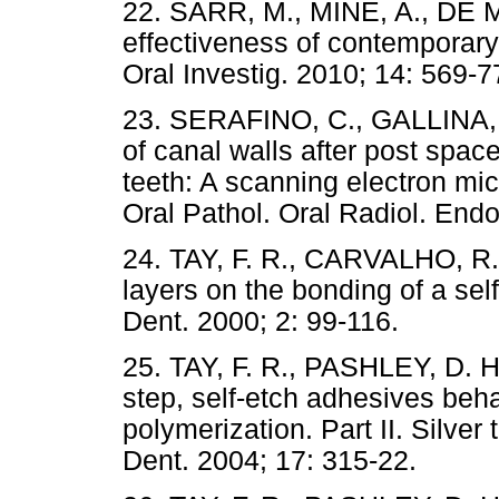
22. SARR, M., MINE, A., DE M
effectiveness of contemporary
Oral Investig. 2010; 14: 569-7
23. SERAFINO, C., GALLINA, G
of canal walls after post spac
teeth: A scanning electron mi
Oral Pathol. Oral Radiol. Endo
24. TAY, F. R., CARVALHO, R.,
layers on the bonding of a sel
Dent. 2000; 2: 99-116.
25. TAY, F. R., PASHLEY, D. H
step, self-etch adhesives be
polymerization. Part II. Silver
Dent. 2004; 17: 315-22.