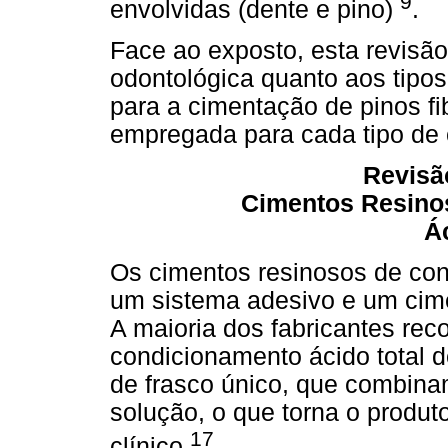
9
envolvidas (dente e pino)
.
Face ao exposto, esta revisão 
odontológica quanto aos tipo
para a cimentação de pinos fi
empregada para cada tipo de 
Revisão
Cimentos Resino
Ác
Os cimentos resinosos de co
um sistema adesivo e um cime
A maioria dos fabricantes rec
condicionamento ácido total 
de frasco único, que combin
solução, o que torna o produto
17
clínico
.