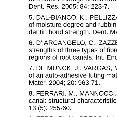
Dent. Res. 2005; 84: 223-7.
5. DAL-BIANCO, K., PELLIZZAR
of moisture degree and rubbin
dentin bond strength. Dent. Ma
6. D';ARCANGELO, C., ZAZZER
strengths of three types of fib
regions of root canals. Int. En
7. DE MUNCK, J., VARGAS, M
of an auto-adhesive luting mat
Mater. 2004; 20: 963-71.
8. FERRARI, M., MANNOCCI, F.,
canal: structural characteristi
13 (5): 255-60.