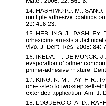
Mater. 2006; 22: 560-8.
14. HASHIMOTO, M., SANO, H.,
multiple adhesive coatings on
29: 416-23.
15. HEBLING, J., PASHLEY, D
orhexidine arrests subclinical 
vivo. J. Dent. Res. 2005; 84: 
16. IKEDA, T., DE MUNCK, J., 
evaporation of primer compone
primer-adhesive mixture. Dent
17. KING, N. M., TAY, F. R., P
one- -step to two-step self-et
extended application. Am. J. 
18. LOGUERCIO, A. D., RAFFO,