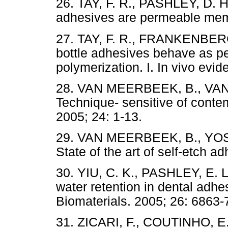
26. TAY, F. R., PASHLEY, D. H.
adhesives are permeable memb
27. TAY, F. R., FRANKENBERGE
bottle adhesives behave as 
polymerization. I. In vivo evid
28. VAN MEERBEEK, B., VAN 
Technique- sensitive of conte
2005; 24: 1-13.
29. VAN MEERBEEK, B., YOSH
State of the art of self-etch a
30. YIU, C. K., PASHLEY, E. L
water retention in dental adhe
Biomaterials. 2005; 26: 6863-
31. ZICARI, F., COUTINHO, E.