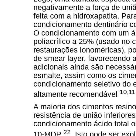
negativamente a força de uni
feita com a hidroxapatita. Pa
condicionamento dentinário co
O condicionamento com um ác
poliacrílico a 25% (usado no 
restaurações ionoméricas), p
de smear layer, favorecendo 
adicionais ainda são necessár
esmalte, assim como os cimen
condicionamento seletivo do e
10,11
altamente recomendável
A maioria dos cimentos resino
resistência de união inferior
condicionamento ácido total 
22
10-MDP
. Isto pode ser exp