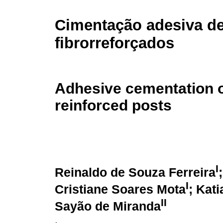
Cimentação adesiva de
fibrorreforçados
Adhesive cementation o
reinforced posts
I
Reinaldo de Souza Ferreira
I
Cristiane Soares Mota
; Kat
II
Sayão de Miranda