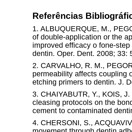
Referências Bibliográfi
1. ALBUQUERQUE, M., PEGORA
of double-application or the ap
improved efficacy o fone-step
dentin. Oper. Dent. 2008; 
2. CARVALHO, R. M., PEGORARO
permeability affects coupling o
etching primers to dentin. J. 
3. CHAIYABUTR, Y., KOIS, J. C
cleasing protocols on the bond
cement to contaminated dentin
4. CHERSONI, S., ACQUAVIVA, G
movement through dentin adhes