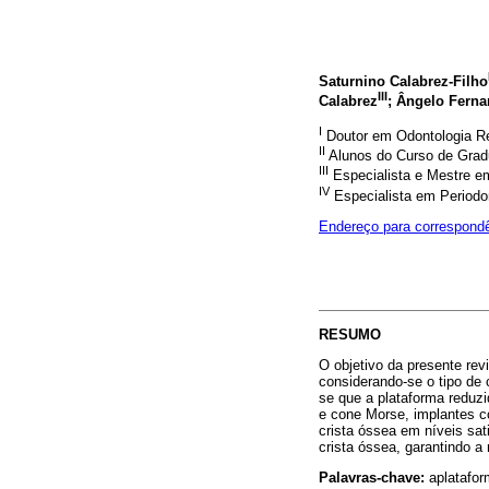
Saturnino Calabrez-Filho
III
Calabrez
; Ângelo Fern
I
Doutor em Odontologia Re
II
Alunos do Curso de Grad
III
Especialista e Mestre e
IV
Especialista em Periodo
Endereço para correspond
RESUMO
O objetivo da presente revi
considerando-se o tipo de 
se que a plataforma reduzi
e cone Morse, implantes 
crista óssea em níveis sat
crista óssea, garantindo a
Palavras-chave:
aplatafor