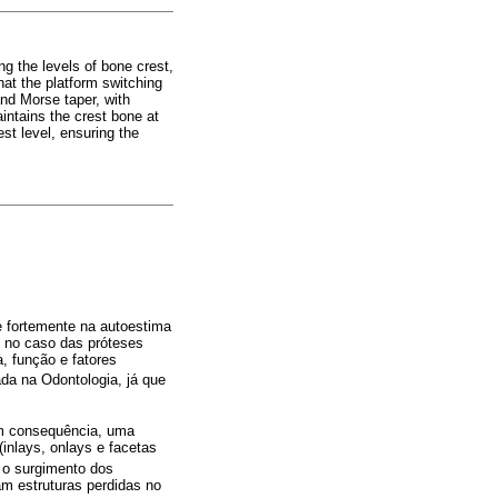
ng the levels of bone crest,
hat the platform switching
and Morse taper, with
intains the crest bone at
est level, ensuring the
e fortemente na autoestima
, no caso das próteses
, função e fatores
da na Odontologia, já que
em consequência, uma
(inlays, onlays e facetas
 o surgimento dos
am estruturas perdidas no