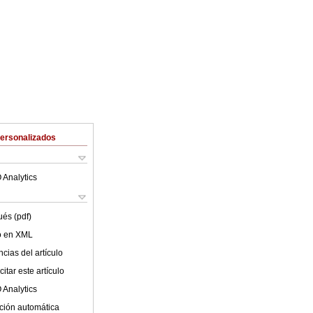
Personalizados
 Analytics
ués (pdf)
lo en XML
cias del artículo
itar este artículo
 Analytics
ción automática