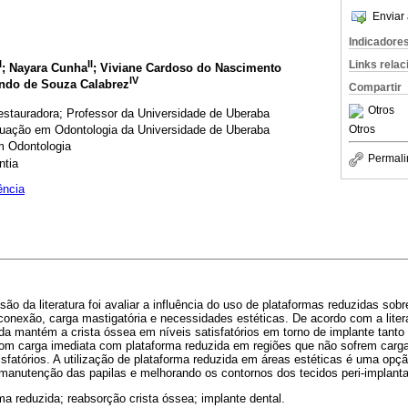
Enviar 
Indicadore
I
II
Links rela
; Nayara Cunha
; Viviane Cardoso do Nascimento
IV
ando de Souza Calabrez
Compartir
Otros
stauradora; Professor da Universidade de Uberaba
uação em Odontologia da Universidade de Uberaba
Otros
m Odontologia
Permali
ntia
ência
são da literatura foi avaliar a influência do uso de plataformas reduzidas sob
conexão, carga mastigatória e necessidades estéticas. De acordo com a liter
da mantém a crista óssea em níveis satisfatórios em torno de implante tanto
com carga imediata com plataforma reduzida em regiões que não sofrem car
isfatórios. A utilização de plataforma reduzida em áreas estéticas é uma opç
 manutenção das papilas e melhorando os contornos dos tecidos peri-implanta
ma reduzida; reabsorção crista óssea; implante dental.