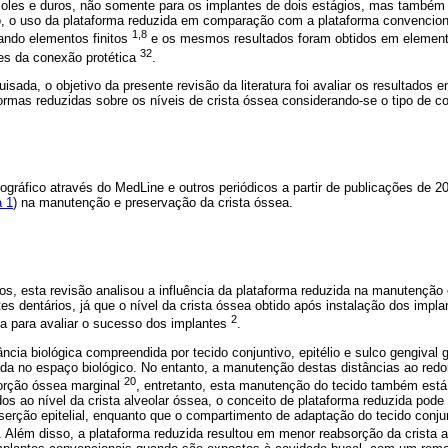
oles e duros, não
somente para os implantes de dois estágios, mas também
o, o uso da plataforma reduzida em comparação com a plataforma convencio
1,8
zando elementos finitos
e os mesmos resultados foram obtidos em elemento
32
s da conexão protética
.
isada, o objetivo da presente revisão da literatura foi avaliar os resultados 
formas reduzidas sobre os níveis de crista óssea considerando-se o tipo de c
liográfico através do MedLine e outros periódicos a partir de publicações de 
a 1
) na manutenção e preservação da crista óssea.
s, esta revisão analisou a influência da plataforma reduzida na manutenção 
es dentários, já que o nível da crista óssea obtido após instalação dos impl
2
ia para avaliar o sucesso dos implantes
.
tância biológica compreendida por tecido conjuntivo, epitélio e sulco gengiva
ada no espaço biológico. No entanto, a manutenção destas distâncias ao redo
20
sorção óssea marginal
, entretanto, esta manutenção do tecido também está
os ao nível da crista alveolar óssea, o conceito de plataforma reduzida pod
serção epitelial, enquanto que o compartimento de adaptação do tecido conj
. Além disso, a plataforma reduzida resultou em menor reabsorção da crista 