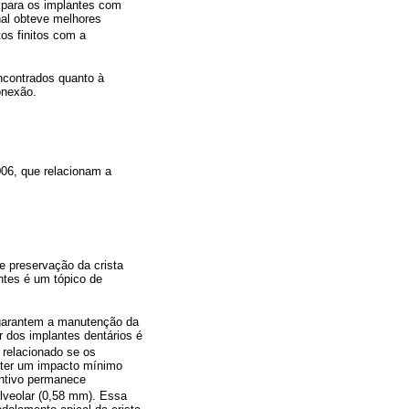
 para os implantes com
nal obteve melhores
s finitos com a
encontrados quanto à
onexão.
2006, que relacionam a
e preservação da crista
antes é um tópico de
l garantem a manutenção da
r dos implantes dentários é
 relacionado se os
e ter um impacto mínimo
untivo permanece
alveolar (0,58 mm). Essa