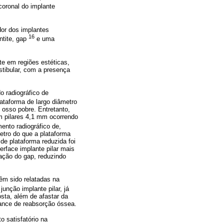
coronal do implante
dor dos implantes
16
ntite, gap
e uma
te em regiões estéticas,
stibular, com a presença
o radiográfico de
ataforma de largo diâmetro
osso pobre. Entretanto,
m pilares 4,1 mm ocorrendo
nto radiográfico de,
tro do que a plataforma
e plataforma reduzida foi
terface implante pilar mais
nação do gap, reduzindo
êm sido relatadas na
unção implante pilar, já
sta, além de afastar da
hance de reabsorção óssea.
 satisfatório na