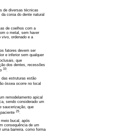
s de diversas técnicas
 da coroa do dente natural
ias de coelhos com a
com o metal, sem haver
o vivo, ordenado e a
os fatores devem ser
or e inferior sem qualquer
oclusais, que
ção dos dentes, recessões
33
so
.
 das estruturas estão
ão óssea ocorre no local
 um remodelamento apical
osca, sendo considerado um
de saucerização, que
25
 paciente
.
 meio bucal, após
 em consequência de um
mar uma barreira, como forma