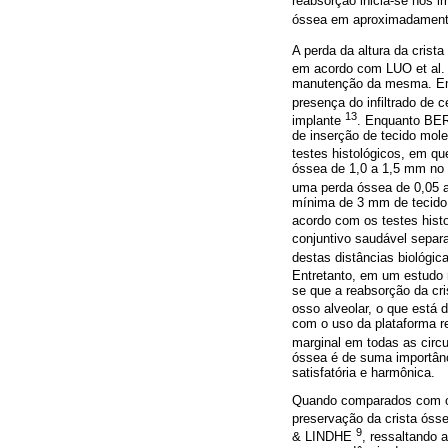
reabsorção inicia-se nos 
óssea em aproximadamente
A perda da altura da crist
em acordo com LUO et al
manutenção da mesma. Em 
presença do infiltrado de c
13
implante
. Enquanto B
de inserção de tecido mol
testes histológicos, em qu
óssea de 1,0 a 1,5 mm no 
uma perda óssea de 0,05 
mínima de 3 mm de tecido 
acordo com os testes hist
conjuntivo saudável separa
destas distâncias biológic
Entretanto, em um estudo 
se que a reabsorção da cris
osso alveolar, o que está
com o uso da plataforma re
marginal em todas as circ
óssea é de suma importânc
satisfatória e harmônica.
Quando comparados com os 
preservação da crista ós
9
& LINDHE
, ressaltando