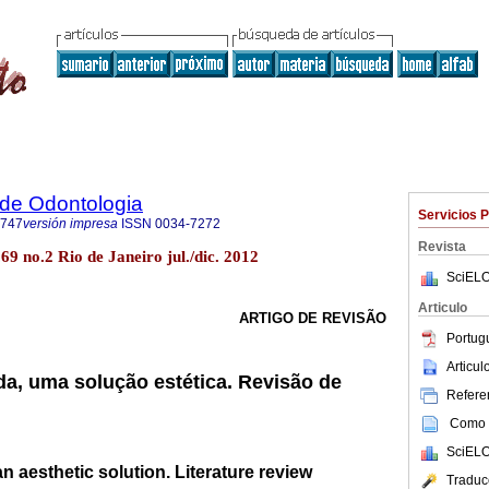
a de Odontologia
Servicios 
3747
versión impresa
ISSN
0034-7272
Revista
69 no.2 Rio de Janeiro jul./dic. 2012
SciELO
Articulo
ARTIGO DE REVISÃO
Portug
Articu
da, uma solução estética. Revisão de
Referen
Como c
SciELO
n aesthetic solution. Literature review
Traduc