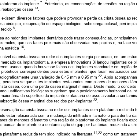
7
plataforma do implante
. Entretanto, as concentrações de tensões na região 
13
a reabsorção óssea
.
 existem diversos fatores que podem provocar a perda da crista óssea ao re
a cirúrgico, recuperação do espaço biológico, sobrecarga oclusal, peri-impla
8
 tecido
.
ea ao redor dos implantes dentários pode trazer consequências, principalmen
os moles, que nas faces proximais são observadas nas papilas e, na face ve
16
 na estética
.
o nível da crista óssea ao redor dos implantes surgiu por acaso, em um estud
mercado da Implantodontia, a empresa Innovations 3i lançou implantes de pl
erem usados quando houvesse falhas nos implantes standard e em região de 
protéticos correspondentes para estes implantes, que foram restaurados co
22
adiograficamente uma variação de 0,45 mm a 0,95 mm
. Após acompanhame
 percebeu-se que estes implantes restaurados com pilares de menores diâme
rista óssea, com uma perda óssea marginal mínima. Deste modo, o conceito d
Como justificativas biológicas sugeriram que o posicionamento horizontal da in
 maior área da superfície do implante e afastaria do osso alveolar a contami
22
eabsorção óssea marginal dos tecidos peri-implantar
.
reservação da crista óssea ao redor dos implantes com plataforma reduzida t
do estar relacionada com a mudança do infiltrado inflamatório para dentro da j
lares de menores diâmetros uma região da plataforma do implante ficaria expo
as bordas do implante e a contaminação do gap por bactérias, reduzindo a c
14,22
a plataforma reduzida tem sido indicado na literatura
como um tratamento