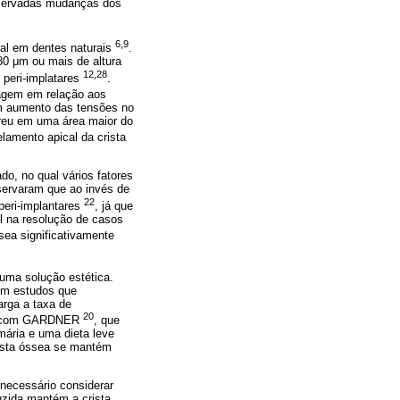
bservadas mudanças dos
6,9
al em dentes naturais
.
0 μm ou mais de altura
12,28
 peri-implatares
.
tagem em relação aos
um aumento das tensões no
rreu em uma área maior do
lamento apical da crista
o, no qual vários fatores
servaram que ao invés de
22
 peri-implantares
, já que
el na resolução de casos
sea significativamente
 uma solução estética.
u em estudos que
rga a taxa de
20
cia com GARDNER
, que
mária e uma dieta leve
crista óssea se mantém
é necessário considerar
uzida mantém a crista