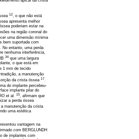
delamento apical da crista
12
óssea
, o que não está
óssea apresenta melhor
óssea poderiam estar na
nsões na região coronal do
lecer uma dimensão mínima
ais bem suportada com
. No entanto, uma perda
re nenhuma interferência,
34
ARB
que uma largura
plante, o que está em
de 1 mm de tecido
ntradição, a manutenção
17
sorção da crista óssea
.
rma do implante percebeu-
rface implante pilar do
15
O et al.
, afirmam que
mizar a perda óssea
e a manutenção da crista
endo uma estética
presentou vantagem na
onfirmado com BERGLUNDH
vo de implantes com