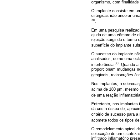
organismo, com finalidade 
O implante consiste em um 
cirúrgicas irão ancorar um
30
.
Em uma pesquisa realizada
ajuda de uma câmara de ob
rejeição surgindo o termo 
superfície do implante sub
O sucesso do implante nã
analisados, como uma oclus
33
interferência
.
Quando a 
proporcionam mudanças no 
gengivais, reabsorções ós
Nos implantes, a sobrecar
acima de 180 μm, mesmo n
de uma reação inflamatóri
Entretanto, nos implantes
da crista óssea de, aproxi
critério de sucesso para 
acomete todos os tipos de
O remodelamento apical da
colocação de um cicatriza
infiltrado inflamatório pre