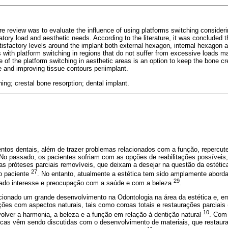
ure review was to evaluate the influence of using platforms switching consideri
tory load and aesthetic needs. According to the literature, it was concluded t
tisfactory levels around the implant both external hexagon, internal hexagon 
 with platform switching in regions that do not suffer from excessive loads ma
e of the platform switching in aesthetic areas is an option to keep the bone cr
e and improving tissue contours periimplant.
ing; crestal bone resorption; dental implant.
ntos dentais, além de trazer problemas relacionados com a função, repercut
. No passado, os pacientes sofriam com as opções de reabilitações possíveis
s próteses parciais removíveis, que deixam a desejar na questão da estética
27
do paciente
. No entanto, atualmente a estética tem sido amplamente aborda
29
ado interesse e preocupação com a saúde e com a beleza
.
cionado um grande desenvolvimento na Odontologia na área da estética e, 
ções com aspectos naturais, tais como coroas totais e restaurações parciais 
10
olver a harmonia, a beleza e a função em relação à dentição natural
. Com
ticas vêm sendo discutidas com o desenvolvimento de materiais, que restaur