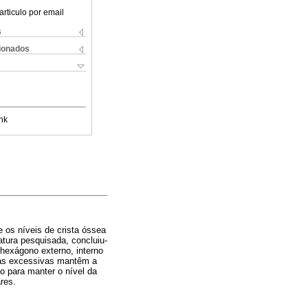
articulo por email
s
cionados
nk
re os níveis de crista óssea
atura pesquisada, concluiu-
 hexágono externo, interno
gas excessivas mantêm a
ão para manter o nível da
res.