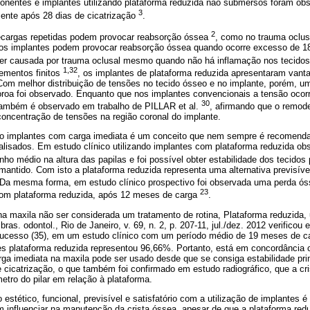
onentes e implantes utilizando plataforma reduzida não submersos foram o
3
mente após 28 dias de cicatrização
.
2
ecargas repetidas podem provocar reabsorção óssea
, como no trauma oclus
os implantes podem provocar reabsorção óssea quando ocorre excesso de 18
ser causada por trauma oclusal mesmo quando não há inflamação nos tecidos
1,32
ementos finitos
, os implantes de plataforma reduzida apresentaram van
Com melhor distribuição de tensões no tecido ósseo e no implante, porém, 
oroa foi observado. Enquanto que nos implantes convencionais a tensão oco
30
e também é observado em trabalho de PILLAR et al.
, afirmando que o remode
concentração de tensões na região coronal do implante.
ando implantes com carga imediata é um conceito que nem sempre é recomendad
lisados. Em estudo clínico utilizando implantes com plataforma reduzida ob
ho médio na altura das papilas e foi possível obter estabilidade dos tecidos
i mantido. Com isto a plataforma reduzida representa uma alternativa previsív
 Da mesma forma, em estudo clínico prospectivo foi observada uma perda ós
23
com plataforma reduzida, após 12 meses de carga
.
a maxila não ser considerada um tratamento de rotina, Plataforma reduzida,
bras. odontol., Rio de Janeiro, v. 69, n. 2, p. 207-11, jul./dez. 2012 verifico
ucesso (35), em um estudo clínico com um período médio de 19 meses de ca
tes plataforma reduzida representou 96,66%. Portanto, está em concordân
rga imediata na maxila pode ser usado desde que se consiga estabilidade pri
de cicatrização, o que também foi confirmado em estudo radiográfico, que a 
tro do pilar em relação à plataforma.
estético, funcional, previsível e satisfatório com a utilização de implantes 
m influenciar na manutenção da crista óssea, apesar de que a plataforma red