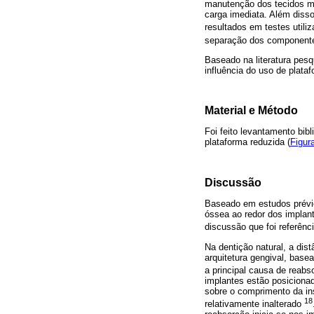
manutenção dos tecidos m
carga imediata. Além diss
resultados em testes utili
separação dos componente
Baseado na literatura pesqu
influência do uso de plata
Material e Método
Foi feito levantamento bib
plataforma reduzida (
Figur
Discussão
Baseado em estudos prévio
óssea ao redor dos implant
discussão que foi referênc
Na dentição natural, a dis
arquitetura gengival, base
a principal causa de reab
implantes estão posicionad
sobre o comprimento da in
18
relativamente inalterado