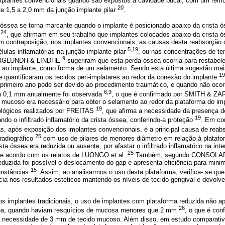
implantes convencionais quando são expostos à cavidade bucal, com um remo
20
 1,5 a 2,0 mm da junção implante pilar
.
a óssea se torna marcante quando o implante é posicionado abaixo da crista 
24
.
, que afirmam em seu trabalho que implantes colocados abaixo da crista 
contraposição, nos implantes convencionais, as causas desta reabsorção 
5,19
élulas inflamatórias na junção implante pilar
, ou nas concentrações de te
9
ERGLUNDH & LINDHE
sugeriram que esta perda óssea ocorria para restabe
e ao implante, como forma de um selamento. Sendo esta última sugestão m
19
e quantificaram os tecidos peri-implatares ao redor da conexão do implante
primeiro ano pode ser devido ao procedimento traumático, e quando não ocor
6,9
a 0,1 mm anualmente foi observada
, o que é confirmado por SMITH & Z
mucoso era necessário para obter o selamento ao redor da plataforma do im
19
ológicos realizados por FREITAS
, que afirma a necessidade da presença 
19
ndo o infiltrado inflamatório da crista óssea, conferindo-a proteção
. Em co
as, após exposição dos implantes convencionais, é a principal causa de reab
25
radiográfico
com uso de pilares de menores diâmetro em relação à platafo
ta óssea era reduzida ou ausente, por afastar o infiltrado inflamatório na inte
25
 de acordo com os relatos de LUONGO et al.
Também, segundo CONSOLAR
duzida foi possível o deslocamento do gap e apresenta eficiência para mini
15
unstâncias
. Assim, ao analisarmos o uso desta plataforma, verifica- se qu
ia nos resultados estéticos mantendo os níveis de tecido gengival e devolv
implantes tradicionais, o uso de implantes com plataforma reduzida não a
26
sea, quando haviam resquícios de mucosa menores que 2 mm
, o que é c
 a necessidade de 3 mm de tecido mucoso. Além disso, em estudo comparati