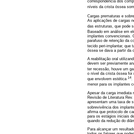
correspondência dos comp
níveis da crista óssea so
Cargas prematuras e sobr
As aplicações de cargas n
das estruturas, que pode 
Baseado em análise em el
implantes convencionais. 
parafuso de retenção da c
tecido peri-implantar, qu
óssea se dava a partir da 
A reabilitação oral utiliz
devem ser previamente ana
ter recessão, houve um gan
o nível da crista óssea fo
14
que envolvem estética
.
menor para os implantes 
Apesar da carga imediata n
Revisão de Literatura Rev. 
apresentam uma taxa de s
sobrevivência dos implan
afirma que protocolo de ca
para os estágios iniciais 
quando da redução do diâme
Para alcançar um resultado 
todos os fatores que pode