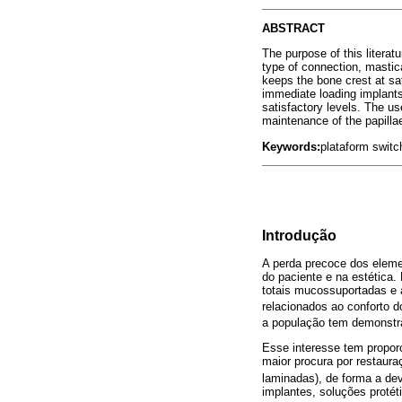
ABSTRACT
The purpose of this literat
type of connection, mastica
keeps the bone crest at sa
immediate loading implants
satisfactory levels. The us
maintenance of the papilla
Keywords:
plataform switch
Introdução
A perda precoce dos eleme
do paciente e na estética
totais mucossuportadas e a
relacionados ao conforto 
a população tem demonstr
Esse interesse tem propor
maior procura por restaura
laminadas), de forma a dev
implantes, soluções proté