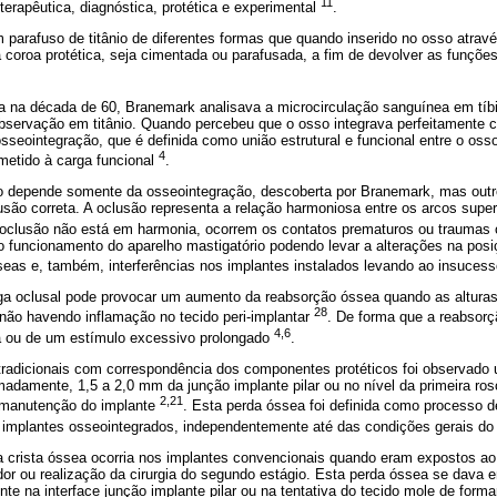
11
terapêutica, diagnóstica, protética e experimental
.
parafuso de titânio de diferentes formas que quando inserido no osso atravé
a coroa protética, seja cimentada ou parafusada, a fim de devolver as funções
 na década de 60, Branemark analisava a microcirculação sanguínea em tíb
servação em titânio. Quando percebeu que o osso integrava perfeitamente 
osseointegração, que é definida como união estrutural e funcional entre o oss
4
metido à carga funcional
.
o depende somente da osseointegração, descoberta por Branemark, mas outr
ão correta. A oclusão representa a relação harmoniosa entre os arcos superi
oclusão não está em harmonia, ocorrem os contatos prematuros ou traumas 
funcionamento do aparelho mastigatório podendo levar a alterações na posi
seas e, também, interferências nos implantes instalados levando ao insuces
ga oclusal pode provocar um aumento da reabsorção óssea quando as alturas
28
ão havendo inflamação no tecido peri-implantar
. De forma que a reabsorç
4,6
a ou de um estímulo excessivo prolongado
.
 tradicionais com correspondência dos componentes protéticos foi observado
madamente, 1,5 a 2,0 mm da junção implante pilar ou no nível da primeira r
2,21
a manutenção do implante
. Esta perda óssea foi definida como processo 
 implantes osseointegrados, independentemen
te até das condições gerais do
 crista óssea ocorria nos implantes convencionais quando eram expostos ao
dor ou realização da cirurgia do segundo estágio. Esta perda óssea se dava
sente na interface junção implante pilar ou na tentativa do tecido mole de for