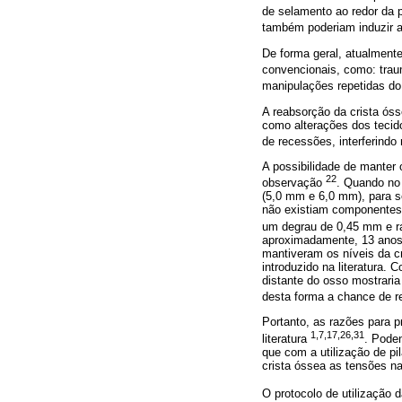
de selamento ao redor da 
também poderiam induzir 
De forma geral, atualmente
convencionais, como: traum
manipulações repetidas do
A reabsorção da crista óss
como alterações dos tecid
de recessões, interferindo
A possibilidade de manter 
22
observação
. Quando no 
(5,0 mm e 6,0 mm), para s
não existiam componentes 
um degrau de 0,45 mm e r
aproximadamente, 13 anos,
mantiveram os níveis da c
introduzido na literatura. 
distante do osso mostraria
desta forma a chance de r
Portanto, as razões para p
1,7,17,26,31
literatura
. Poden
que com a utilização de pi
crista óssea as tensões n
O protocolo de utilização d