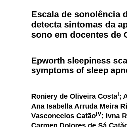
Escala de sonolência 
detecta sintomas da a
sono em docentes de 
Epworth sleepiness sca
symptoms of sleep apnea
I
Roniery de Oliveira Costa
; 
Ana Isabella Arruda Meira R
IV
Vasconcelos Catão
; Ivna 
Carmen Dolores de Sá Catã