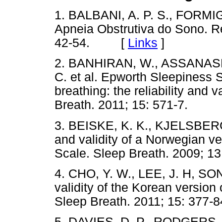
1. BALBANI, A. P. S., FORMI
Apneia Obstrutiva do Sono. Re
42-54. [
Links
]
2. BANHIRAN, W., ASSANA
C. et al. Epworth Sleepiness S
breathing: the reliability and v
Breath. 2011; 15: 571-7.
3. BEISKE, K. K., KJELSBERG, 
and validity of a Norwegian v
Scale. Sleep Breath. 2009; 13
4. CHO, Y. W., LEE, J. H, SON, 
validity of the Korean version
Sleep Breath. 2011; 15: 377-8
5. DAVIES, D. P., RODGERS, 