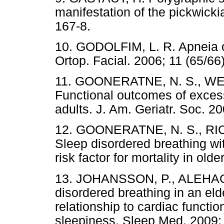
manifestation of the pickwick
167-8.
10. GODOLFIM, L. R. Apneia ob
Ortop. Facial. 2006; 11 (65/66
11. GOONERATNE, N. S., WEAV
Functional outcomes of excess
adults. J. Am. Geriatr. Soc. 20
12. GOONERATNE, N. S., RICH
Sleep disordered breathing wi
risk factor for mortality in old
13. JOHANSSON, P., ALEHAGE
disordered breathing in an eld
relationship to cardiac funct
sleepiness. Sleep Med. 2009;