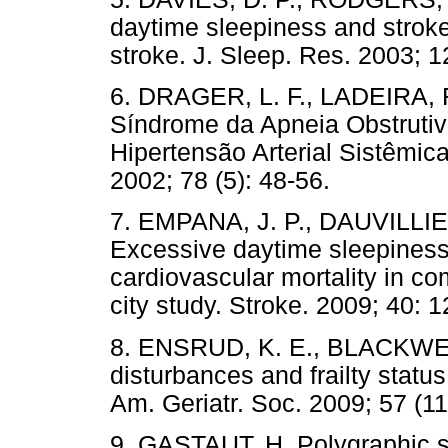
daytime sleepiness and stroke:
stroke. J. Sleep. Res. 2003; 1
6. DRAGER, L. F., LADEIRA, R
Síndrome da Apneia Obstrutiv
Hipertensão Arterial Sistêmica
2002; 78 (5): 48-56.
7. EMPANA, J. P., DAUVILLIER
Excessive daytime sleepiness 
cardiovascular mortality in co
city study. Stroke. 2009; 40: 
8. ENSRUD, K. E., BLACKWELL
disturbances and frailty statu
Am. Geriatr. Soc. 2009; 57 (11
9. GASTAUT, H. Polygraphic st