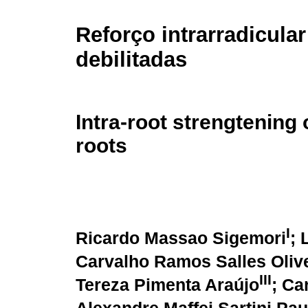
Reforço intrarradicular
debilitadas
Intra-root strengtening
roots
I
Ricardo Massao Sigemori
; 
Carvalho Ramos Salles Oliv
III
Tereza Pimenta Araújo
; Ca