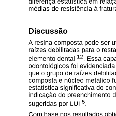
diferença estatística em rela
médias de resistência à fratu
Discussão
A resina composta pode ser ut
raízes debilitadas para o rest
12
elemento dental
. Essa cap
odontológicos foi evidenciada
que o grupo de raízes debilit
composta e núcleo metálico f
estatística significativa do c
indicação do preenchimento da
5
sugeridas por LUI
.
Com base nos resultados obti