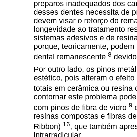
preparos inadequados dos can
desses dentes necessita de 
devem visar o reforço do rem
longevidade ao tratamento res
sistemas adesivos e de resin
porque, teoricamente, podem f
8
dental remanescente
devido
Por outro lado, os pinos met
estético, pois alteram o efeit
totais em cerâmica ou resina 
contornar este problema pode-s
9
com pinos de fibra de vidro
e
resinas compostas e fibras de
16
Ribbon)
, que também apres
intrarradicular.