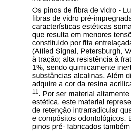
Os pinos de fibra de vidro - L
fibras de vidro pré-impregnad
características estéticas som
que resulta em menores tensõ
constituído por fita entrelaçad
(AIIied Signal, Petersburgh, 
à tração; alta resistência à f
1%, sendo quimicamente inert
substâncias alcalinas. Além d
adquire a cor da resina acríl
11
. Por ser material altament
estética, este material repre
de retenção intrarradicular q
e compósitos odontológicos. E
pinos pré- fabricados também