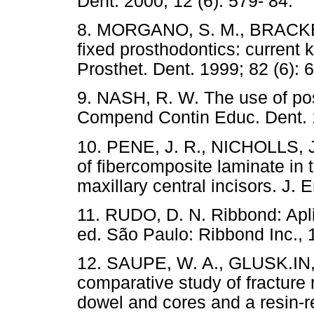
Dent. 2000; 12 (6): 579- 84.
8. MORGANO, S. M., BRACKETT
fixed prosthodontics: current 
Prosthet. Dent. 1999; 82 (6): 
9. NASH, R. W. The use of pos
Compend Contin Educ. Dent. 1
10. PENE, J. R., NICHOLLS, 
of fibercomposite laminate in 
maxillary central incisors. J. 
11. RUDO, D. N. Ribbond: Apl
ed. São Paulo: Ribbond Inc., 
12. SAUPE, W. A., GLUSK.IN, 
comparative study of fracture
dowel and cores and a resin-r