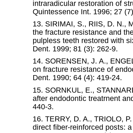
intraradicular restoration of s
Quintessence Int. 1996; 27 (7)
13. SIRIMAI, S., RIIS, D. N.,
the fracture resistance and the
pulpless teeth restored with s
Dent. 1999; 81 (3): 262-9.
14. SORENSEN, J. A., ENGELM
on fracture resistance of endod
Dent. 1990; 64 (4): 419-24.
15. SORNKUL, E., STANNARD, 
after endodontic treatrnent and
440-3.
16. TERRY, D. A., TRIOLO, P. T
direct fiber-reinforced posts: 