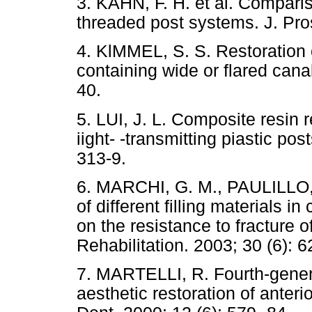
3. KAHN, F. H. et al. Comparis
threaded post systems. J. Pros
4. KlMMEL, S. S. Restoration o
containing wide or flared cana
40.
5. LUI, J. L. Composite resin 
iight- -transmitting piastic po
313-9.
6. MARCHI, G. M., PAULILLO, L
of different filling materials i
on the resistance to fracture o
Rehabilitation. 2003; 30 (6): 6
7. MARTELLI, R. Fourth-generat
aesthetic restoration of anteri