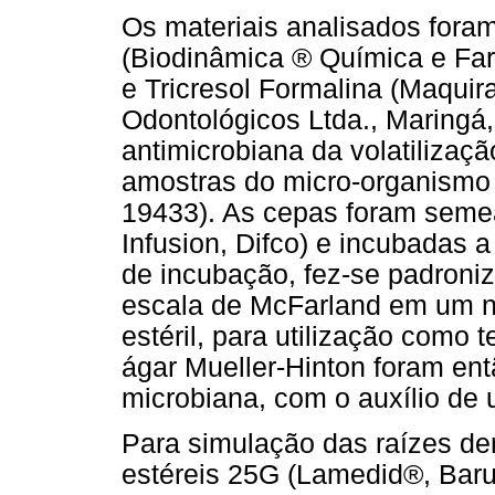
Os materiais analisados fora
(Biodinâmica ® Química e Farm
e Tricresol Formalina (Maquir
Odontológicos Ltda., Maringá, 
antimicrobiana da volatilizaç
amostras do micro-organismo
19433). As cepas foram seme
Infusion, Difco) e incubadas 
de incubação, fez-se padroniz
escala de McFarland em um n
estéril, para utilização como 
ágar Mueller-Hinton foram en
microbiana, com o auxílio de 
Para simulação das raízes den
estéreis 25G (Lamedid®, Barue