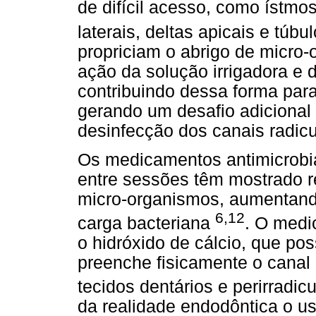
de difícil acesso, como ístmos
laterais, deltas apicais e túbu
propriciam o abrigo de micro-
ação da solução irrigadora e 
contribuindo dessa forma par
gerando um desafio adicional
desinfecção dos canais radicu
Os medicamentos antimicrobian
entre sessões têm mostrado r
micro-organismos, aumentan
6,12
carga bacteriana
. O medi
o hidróxido de cálcio, que poss
preenche fisicamente o canal 
tecidos dentários e perirradic
da realidade endodôntica o u