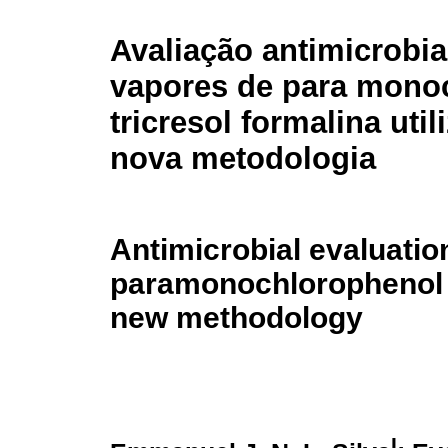
Avaliação antimicrobi
vapores de para monoc
tricresol formalina uti
nova metodologia
Antimicrobial evaluatio
paramonochlorophenol a
new methodology
I