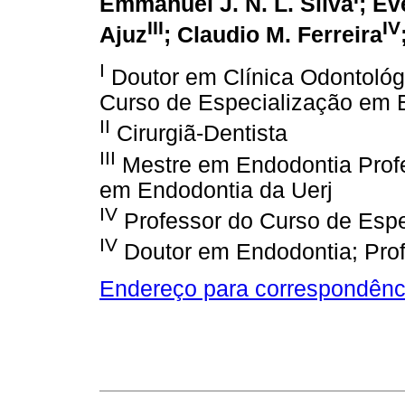
Emmanuel J. N. L. Silva
; Ev
III
IV
Ajuz
; Claudio M. Ferreira
I
Doutor em Clínica Odontológi
Curso de Especialização em 
II
Cirurgiã-Dentista
III
Mestre em Endodontia Profe
em Endodontia da Uerj
IV
Professor do Curso de Espe
IV
Doutor em Endodontia; Prof
Endereço para correspondênc