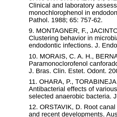
Clinical and laboratory asse
monochlorophenol in endodonti
Pathol. 1988; 65: 757-62.
9. MONTAGNER, F., JACINTO, 
Clustering behavior in microb
endodontic infections. J. End
10. MORAIS, C. A. H., BERNAR
Paramonoclorofenol canforado
J. Bras. Clin. Estet. Odont. 20
11. OHARA, P., TORABINEJAD
Antibacterial effects of vari
selected anaerobic bacteria. 
12. ORSTAVIK, D. Root canal d
and recent developments. Aust