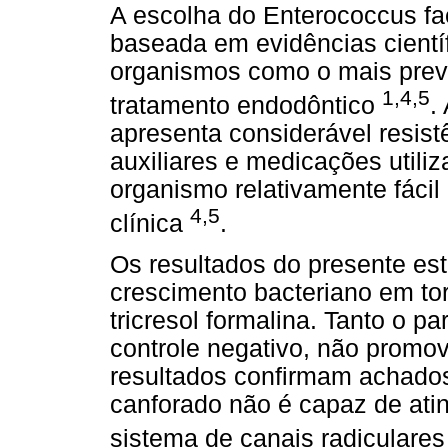
A escolha do Enterococcus fae
baseada em evidências cientí
organismos como o mais prev
1,4,5
tratamento endodôntico
.
apresenta considerável resist
auxiliares e medicações util
organismo relativamente fácil 
4,5
clínica
.
Os resultados do presente es
crescimento bacteriano em t
tricresol formalina. Tanto o 
controle negativo, não promo
resultados confirmam achados
canforado não é capaz de atin
sistema de canais radiculare