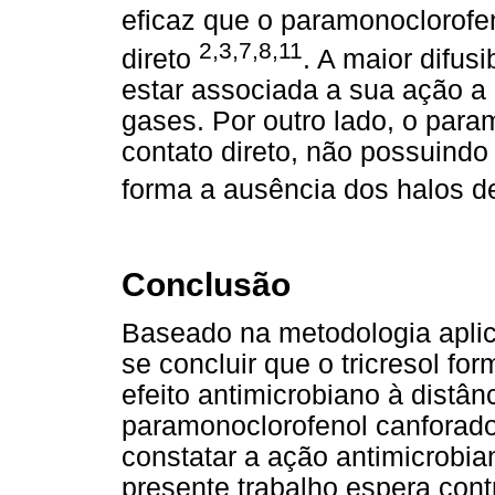
eficaz que o paramonoclorof
2,3,7,8,11
direto
. A maior difusi
estar associada a sua ação a 
gases. Por outro lado, o para
contato direto, não possuindo
forma a ausência dos halos d
Conclusão
Baseado na metodologia aplic
se concluir que o tricresol fo
efeito antimicrobiano à distâ
paramonoclorofenol canforado
constatar a ação antimicrobi
presente trabalho espera contr