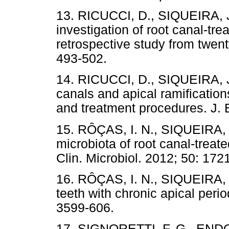
13. RICUCCI, D., SIQUEIRA, J. 
investigation of root canal-trea
retrospective study from twent
493-502.
14. RICUCCI, D., SIQUEIRA, J. F
canals and apical ramification
and treatment procedures. J. 
15. RÔÇAS, I. N., SIQUEIRA, J.
microbiota of root canal-treat
Clin. Microbiol. 2012; 50: 172
16. RÔÇAS, I. N., SIQUEIRA, J
teeth with chronic apical period
3599-606.
17. SIGNORETTI, F. G., ENDO,