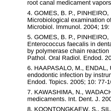
root canal medicament vapors.
4. GOMES, B. P., PINHEIRO, E
Microbiological examination of
Microbiol. Immunol. 2004; 19:
5. GOMES, B. P., PINHEIRO, E.
Enterococcus faecalis in denta
by polymerase chain reaction 
Pathol. Oral Radiol. Endod. 2
6. HAAPASALO, M., ENDAL, U.,
endodontic infection by instrum
Endod. Topics. 2005; 10: 77-1
7. KAWASHIMA, N., WADACHI, 
medicaments. Int. Dent. J. 200
8. KOONTONGKAEW, S., SIL