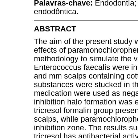
Palavras-chave:
Endodontia; 
endodôntica.
ABSTRACT
The aim of the present study w
effects of paramonochlorophen
methodology to simulate the vo
Enterococcus faecalis were in
and mm scalps containing cott
substances were stucked in the
medication were used as negat
inhibition halo formation was 
tricresol formalin group prese
scalps, while paramochloroph
inhibition zone. The results s
tricresol has antibacterial ac