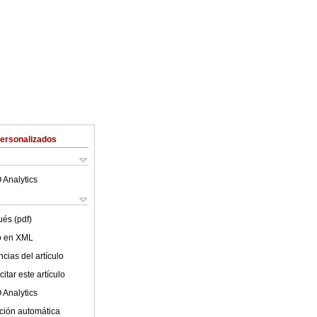
Personalizados
 Analytics
ués (pdf)
lo en XML
cias del artículo
itar este artículo
 Analytics
ción automática