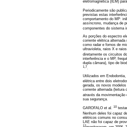
eletromagnética (IEM) par
Periodicamente são publica
previstas estas interferên
comportamento do MP: inib
assíncrono, mudança de p
componentes do sistema i
As porções do espectro el
corrente elétrica alternad
como radar e fornos de mic
ultravioleta, raios X e rai
diretamente os circuitos 
interferência e o MP, frequ
dupla câmara), tipo de bio
1,7
.
Utilizados em Endodontia, 
elétrica entre dois eletrod
gerada, os novos modelos f
corrente alternada (leitur
através da movimentação d
sua segurança.
10
GAROFALO et al.
testa
Nenhum deles foi capaz d
elétricos comuns no consu
LAE não foi capaz de prov
12
monitoraram, em 2006, 2