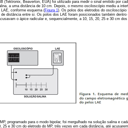
(Tektronix, Beaverton, EUA) foi utilizado para medir o sinal emitido por c
lina, a uma distância de 10 cm. Depois, o mesmo osciloscópio mediu a inter
 LAE, conforme esquema (
Figura 1
). Os polos dos eletrodos do osciloscópio
m de distância entre si. Os polos dos LAE foram posicionados também dentro 
acusavam o ápice radicular e, sequencialmente, a 10, 15, 20, 25 e 30 cm dos 
 MP, programado para o modo bipolar, foi mergulhado na solução salina e cad
0, 25 e 30 cm do eletrodo do MP, três vezes em cada distância, até acusarem 