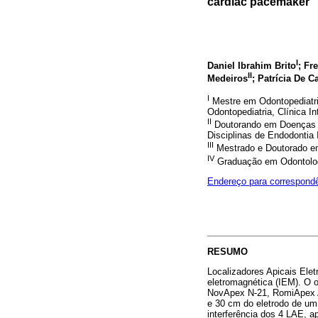
cardiac pacemaker
I
Daniel Ibrahim Brito
; Fr
II
Medeiros
; Patrícia De 
I
Mestre em Odontopediatr
Odontopediatria, Clínica I
II
Doutorando em Doenças 
Disciplinas de Endodontia I
III
Mestrado e Doutorado em
IV
Graduação em Odontol
Endereço para correspond
RESUMO
Localizadores Apicais Elet
eletromagnética (IEM). O o
NovApex N-21, RomiApex A-
e 30 cm do eletrodo de um
interferência dos 4 LAE, a