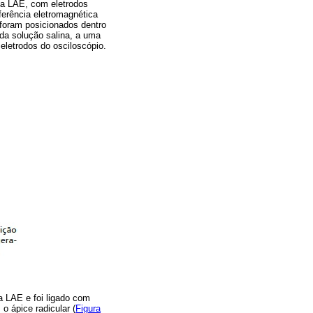
ada LAE, com eletrodos
ferência eletromagnética
 foram posicionados dentro
da solução salina, a uma
eletrodos do osciloscópio.
a LAE e foi ligado com
o ápice radicular (
Figura