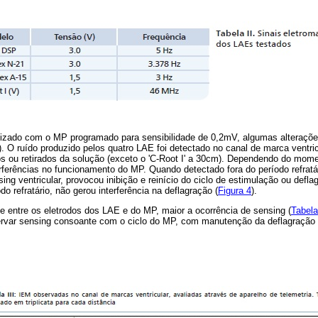
lizado com o MP programado para sensibilidade de 0,2mV, algumas alterações
). O ruído produzido pelos quatro LAE foi detectado no canal de marca ventr
s ou retirados da solução (exceto o 'C-Root I' a 30cm). Dependendo do mome
erferências no funcionamento do MP. Quando detectado fora do período refratá
ing ventricular, provocou inibição e reinício do ciclo de estimulação ou defla
o refratário, não gerou interferência na deflagração (
Figura 4
).
e entre os eletrodos dos LAE e do MP, maior a ocorrência de sensing (
Tabela 
ervar sensing consoante com o ciclo do MP, com manutenção da deflagração 
.