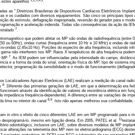
a estes aparelhos
.
das as ";Diretrizes Brasileiras de Dispositivos Cardíacos Eletrônicos Implant
cias e os cuidados com diversos equipamentos. São cinco os principais tipos 
ição do estímulo, deflagração inapropriada, reversão do gerador para o mod
rogramação e aceleração indevida. Todas são consequências da ação da IEM
7
nstalado
.
etromagnético que podem afetar os MP são ondas de radiofrequência (entre 0
a (50 ou 60Hz), ondas curtas (frequência entre 10 Hz e 10 MHz) e ondas de rádi
ro-ondas (2,45x10 Hz). Porções do espectro de alta frequência, incluindo infr
os gama não interferem nos MP. Raios X terapêuticos de alta frequência podem,
7
do MP
. As IEM podem ser influenciadas pela intensidade do campo, distância
ência e a forma da onda do sinal, orientação física do MP, tipo de sistema impl
detector, programação da sensibilidade e o modo de funcionamento (deflagrado
os Localizadores Apicais Elerônicos (LAE) realizam a medição do canal radi
8
os
. Diferente das primeiras gerações de LAE, em que a determinação era fei
uncionam através da identificação de valores de resistência elétrica em fun
a da impedância frequência-dependente). A diferença entre as variações de imp
8,9
a lima no interior do canal
. Isto não apenas melhorou sua confiabilidad
ram in vitro o efeito de cinco diferentes LAE em um MP programado para o m
11
e desprogramá-lo, mesmo em ligação direta. Em 2005, PATEL et al.
testara
ltório odontológico, inclusive um LAE, sobre diversos modelos de MP impla
ocar alterações na telemetria dos MP nem no eletrocardiograma (ECG) deste
7 pacientes portadores de DCEI com ECG e telemetria do seu respectivo MP o