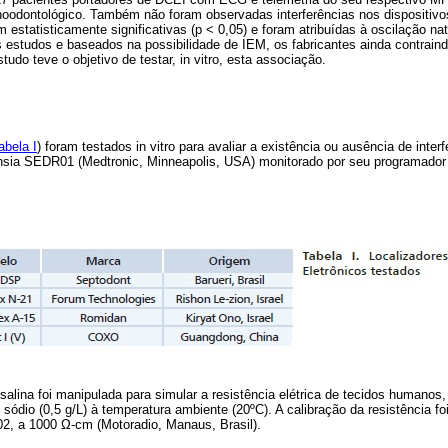
hoodontológico. Também não foram observadas interferências nos dispositi
 estatisticamente significativas (p < 0,05) e foram atribuídas à oscilação nat
estudos e baseados na possibilidade de IEM, os fabricantes ainda contrai
udo teve o objetivo de testar, in vitro, esta associação.
abela I
) foram testados in vitro para avaliar a existência ou ausência de inte
sia SEDR01 (Medtronic, Minneapolis, USA) monitorado por seu programador 
salina foi manipulada para simular a resistência elétrica de tecidos humanos,
e sódio (0,5 g/L) à temperatura ambiente (20ºC). A calibração da resistência f
02, a 1000 Ω-cm (Motoradio, Manaus, Brasil).