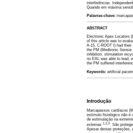
interferências. Independe
Quando em máxima sensibil
Palavras-chave:
marcapass
ABSTRACT
Electronic Apex Locators 
of this article was to ev
A-15, C-ROOT I) had their 
the PM (Medtronic Sensia S
inhibition, stimulation rec
no EAL was able to lead, 
the PM suffered interference
Keywords:
artificial pacem
Introdução
Marcapassos cardíacos (MP
estímulo fisiológico não 
de estimulação na extremi
1,2,3
externas
. São protegi
Apesar destas proteções, d