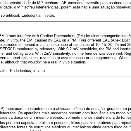
nte da sensibilidade do MP, nenhum LAE provocou reversão para assíncrono 
idade, o MP sofreu interferências, porém esta não é uma situação observada
o artificial; Endodontia; in vitro.
(EAL) may interfere with Cardiac Pacemakers (PM) by electromangnetic interf
aluate, in vitro, the EMI caused by EAL on a PM. Four different EAL (Apex D
electrodes immersed in a saline solution at distances of 10, 15, 20, 25 and 3
EDR01) monitored by telemetry. With 0.2 mV sensitivity, the PM had interfer
ycle, and deflagration. With 2mV sensitivity, no interference was observed. Re
even at short distances, reversion to asynchronous or deprogramming. When s
, although that wouldn't be a real in vivo situation.
aker; Endodontics; in vitro.
) monitoram constantemente a atividade elétrica do coração, gerando um pu
é detectado. Os aparelhos mais modernos operam com frequência em modo bi
dade cardíaca de um mesmo eletrodo, sofrendo menos interferência de fonte
dos por uma cápsula metálica e possuem filtros passivos e ativos para rejeiçã
iferentes fontes de estímulos elétricos ou mecânicos ainda geram risco de in
1,2,3,4,5