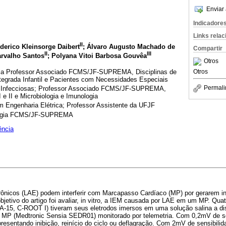
Enviar 
Indicadore
Links rela
II
ederico Kleinsorge Daibert
; Álvaro Augusto Machado de
Compartir
II
III
Carvalho Santos
; Polyana Vitoi Barbosa Gouvêa
Otros
ia Professor Associado FCMS/JF-SUPREMA, Disciplinas de
Otros
ntegrada Infantil e Pacientes com Necessidades Especiais
Permali
Infecciosas; Professor Associado FCMS/JF-SUPREMA,
 e II e Microbiologia e Imunologia
 Engenharia Elétrica; Professor Assistente da UFJF
ogia FCMS/JF-SUPREMA
ência
rônicos (LAE) podem interferir com Marcapasso Cardíaco (MP) por gerarem in
bjetivo do artigo foi avaliar, in vitro, a IEM causada por LAE em um MP. Qu
15, C-ROOT I) tiveram seus eletrodos imersos em uma solução salina a dis
 MP (Medtronic Sensia SEDR01) monitorado por telemetria. Com 0,2mV de se
presentando inibição, reinício do ciclo ou deflagração. Com 2mV de sensibili