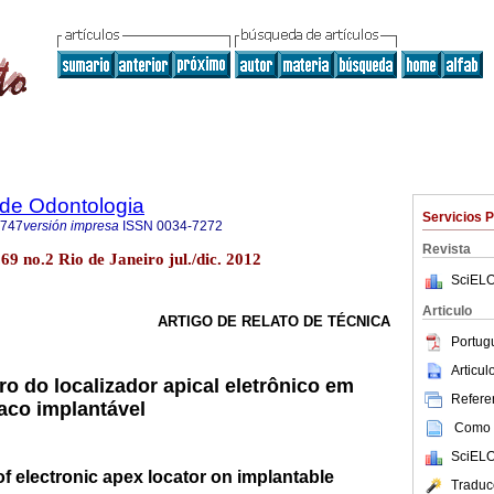
a de Odontologia
Servicios 
3747
versión impresa
ISSN
0034-7272
Revista
69 no.2 Rio de Janeiro jul./dic. 2012
SciELO
Articulo
ARTIGO DE RELATO DE TÉCNICA
Portug
Articu
itro do localizador apical eletrônico em
Referen
aco implantável
Como c
SciELO
 of electronic apex locator on implantable
Traduc