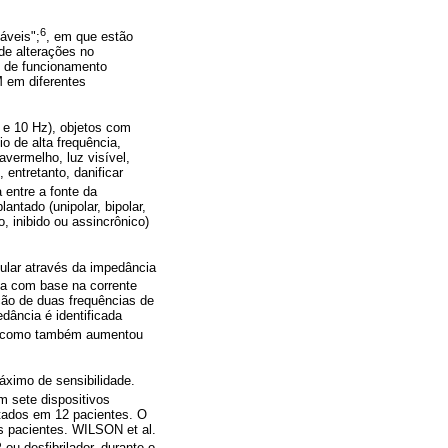
6
áveis";
, em que estão
de alterações no
o de funcionamento
 em diferentes
 e 10 Hz), objetos com
o de alta frequência,
avermelho, luz visível,
 entretanto, danificar
 entre a fonte da
antado (unipolar, bipolar,
, inibido ou assincrônico)
cular através da impedância
ta com base na corrente
ção de duas frequências de
edância é identificada
e, como também aumentou
áximo de sensibilidade.
m sete dispositivos
ntados em 12 pacientes. O
s pacientes. WILSON et al.
u desfibrilador, durante o