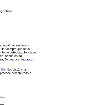
 significativas foram
icular sempre que seus
nto de detecção, foi capaz
rio, sendo então
gração precoce (
Figura 3
).
III
). Nas distâncias
precoce durante todo o