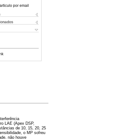
articulo por email
s
cionados
nk
terferência
atro LAE (Apex DSP,
tâncias de 10, 15, 20, 25
nsibilidade, o MP sofreu
dade, não houve