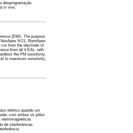
ou desprogramação.
 in vivo.
erence (EMI). The purpose
SP, NovApex N-21, RomiApex
0 cm from the electrode of
ence from all 4 EAL, with
gardless the PM sensitivity,
et to maximum sensitivity,
lso elétrico quando um
polar, com ambos os pólos
s eletromagnéticas
o de interferências.
terferência