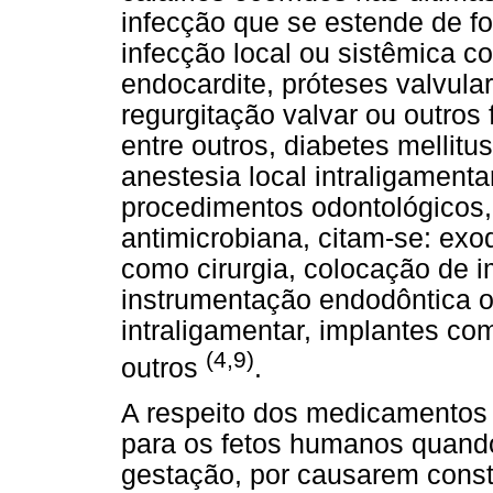
infecção que se estende de f
infecção local ou sistêmica co
endocardite, próteses valvular
regurgitação valvar ou outros
entre outros, diabetes mellitus
anestesia local intraligamenta
procedimentos odontológicos,
antimicrobiana, citam-se: exo
como cirurgia, colocação de i
instrumentação endodôntica o
intraligamentar, implantes c
(4,9)
outros
.
A respeito dos medicamentos 
para os fetos humanos quando 
gestação, por causarem constr