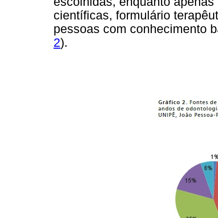
escolhidas, enquanto apenas (
científicas, formulário terapê
pessoas com conhecimento bá
2
).