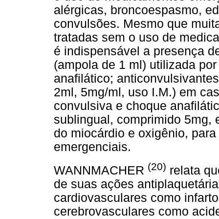
alérgicas, broncoespasmo, ede
convulsões. Mesmo que muit
tratadas sem o uso de medica
é indispensável a presença d
(ampola de 1 ml) utilizada p
anafilático; anticonvulsivan
2ml, 5mg/ml, uso I.M.) em ca
convulsiva e choque anafilático
sublingual, comprimido 5mg, e
do miocárdio e oxigênio, para
emergenciais.
(20)
WANNMACHER
relata qu
de suas ações antiplaquetári
cardiovasculares como infarto
cerebrovasculares como acide