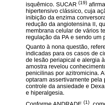
(19)
isquêmico. SUCAR
afirma
hipertensivo clássico, cuja a
inibição da enzima conversor
redução da angiotensina II, qu
membrana celular de vários te
regulação da PA e sendo um p
Quanto à nona questão, refer
indicadas para os casos de c
de lesão periapical e alergia 
amostra revelou conhecimento 
penicilinas por azitromicina. 
optaram assertivamente pela 
controle da ansiedade e Dex
e hiperalgesia.
(1)
Conforme ANDRADE
, com