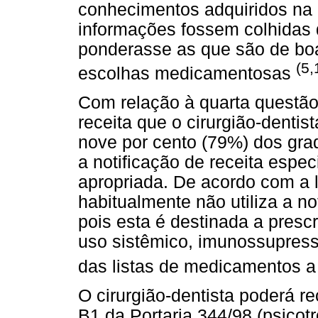
conhecimentos adquiridos na
informações fossem colhidas d
ponderasse as que são de boa
(5,
escolhas medicamentosas
Com relação à quarta questão,
receita que o cirurgião-dentis
nove por cento (79%) dos gr
a notificação de receita especi
apropriada. De acordo com a li
habitualmente não utiliza a not
pois esta é destinada a presc
uso sistêmico, imunossupress
das listas de medicamentos a
O cirurgião-dentista poderá r
B1 da Portaria 344/98 (psicot