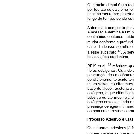
O esmalte dental é um tec
por fosfato de cálcio na fo
principalmente por proteín
longo do tempo, sendo os r
A dentina é composta por 
A adesão à dentina é um p
dentinários contendo fluíd
mudar conforme a profund
cárie. Tudo isso se refle
13
a esse substrato
. A pen
localizações da dentina.
18
REIS et al.
referiram qu
fibras colágenas. Quando e
penetração dos monômeros
condicionamento ácido tenh
usam solventes diferentes
base de álcool, acetona e 
colágeno, o que dificultar
adesivo ou até mesmo a a
colágeno descalcificada e 
presença de água intrinse
componentes resinosos na
Processo Adesivo e Clas
Os sistemas adesivos já f
número de etapas que env