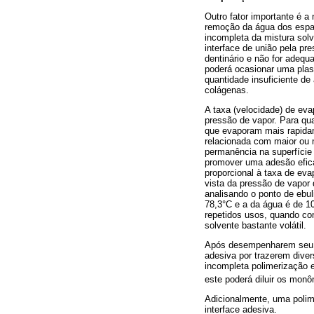
Outro fator importante é 
remoção da água dos espaç
incompleta da mistura sol
interface de união pela p
dentinário e não for adeq
poderá ocasionar uma plast
quantidade insuficiente de
colágenas.
A taxa (velocidade) de ev
pressão de vapor. Para qua
que evaporam mais rapidam
relacionada com maior ou m
permanência na superfície
promover uma adesão efica
proporcional à taxa de e
vista da pressão de vapor
analisando o ponto de ebul
78,3°C e a da água é de 1
repetidos usos, quando co
solvente bastante volátil.
Após desempenharem seu p
adesiva por trazerem diver
incompleta polimerização 
este poderá diluir os monô
Adicionalmente, uma polime
interface adesiva.