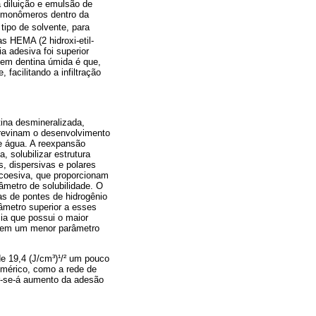
 diluição e emulsão de
s monômeros dentro da
ipo de solvente, para
as HEMA (2 hidroxi-etil-
a adesiva foi superior
 em dentina úmida é que,
facilitando a infiltração
tina desmineralizada,
 previnam o desenvolvimento
de água. A reexpansão
 solubilizar estrutura
s, dispersivas e polares
 coesiva, que proporcionam
âmetro de solubilidade. O
as de pontes de hidrogênio
âmetro superior a esses
cia que possui o maior
a tem um menor parâmetro
e 19,4 (J/cm³)¹/² um pouco
limérico, como a rede de
er-se-á aumento da adesão