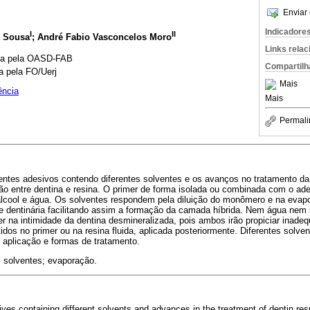
Enviar 
Indicadore
I
II
e Sousa
; André Fabio Vasconcelos Moro
Links rela
ica pela OASD-FAB
Compartilh
a pela FO/Uerj
Mais
ência
Mais
Permali
ntes adesivos contendo diferentes solventes e os avanços no tratamento da
ão entre dentina e resina. O primer de forma isolada ou combinada com o ade
lcool e água. Os solventes respondem pela diluição do monômero e na evap
e dentinária facilitando assim a formação da camada híbrida. Nem água nem 
 na intimidade da dentina desmineralizada, pois ambos irão propiciar inade
os no primer ou na resina fluida, aplicada posteriormente. Diferentes solve
 aplicação e formas de tratamento.
 solventes; evaporação.
es containing different solvents and advances in the treatment of dentin res