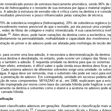
ido mineralizado poroso de estrutura basicamente prismática, sendo 96% d
rma de hidroxiapatita e o restante de sua estrutura por água e material orgâni
as. A adesão à estrutura do esmalte não é crítica como na dentina e é conside
esultados previsíveis e pouco influenciados pelas variações de técnica.
70% de substância inorgânica (hidroxiapatita), 20% de substância orgânica 
rocedimento menos previsível do que o esmalte, por ela possuir uma comple
o, redes de fibras de colágeno e matriz mineralizada. A sua característica m
16
idade
. Além disso, pode haver variações da dentina como a esclerótica, re
te diretamente na permeabilidade, molhabilidade e capacidade dos monômeros
etração do primer e do adesivo pode ser afetada pela morfologia do tecido den
e, para ocorrer uma boa adesão, é necessária a desmineralização da dentina
ssa dentina é desidratada, no entanto, pode ocorrer um colapso das fibras c
 e também a adesão. É requerida umidade na dentina para que os sistemas
am efeito; entretanto, é difícil saber o quão úmida essa dentina deve ficar, 
. Cada sistema adesivo de diferentes solventes exige uma umidade; os solv
água. A água deve ser removida, mas o substrato não pode ser seco para evit
ia a penetração do adesivo. Em contrapartida, umidade em excesso poderia al
ção de seus componentes. MIYAZAKI et al., em 1998, explicaram que a exi
não impregnada por resina como base da camada híbrida pode fragilizar a uni
camente na dentina e solventes como o etanol e a acetona no adesivo pode af
 camada híbrida.
sificação
oram classificados adesivos em gerações. Atualmente a classificação mais a
23
olvem sua utilização
. Convencionais: três passos (Ácido + Primer + Ades