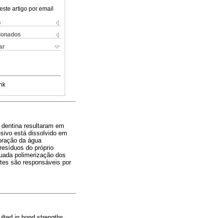
este artigo por email
s
cionados
ar
nk
 dentina resultaram em
sivo está dissolvido em
oração da água
resíduos do próprio
quada polimerização dos
ntes são responsáveis por
ulted in bond strengths