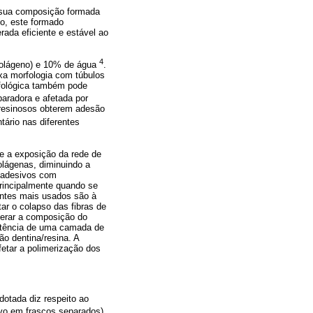
e sua composição formada
co, este formado
rada eficiente e estável ao
4
(colágeno) e 10% de água
.
xa morfologia com túbulos
orfológica também pode
paradora e afetada por
 resinosos obterem adesão
tário nas diferentes
 e a exposição da rede de
olágenas, diminuindo a
 adesivos com
principalmente quando se
entes mais usados são à
ar o colapso das fibras de
terar a composição do
stência de uma camada de
ão dentina/resina. A
etar a polimerização dos
dotada diz respeito ao
ivo em frascos separados)