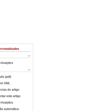
ersonalizados
 Analytics
uês (pdf)
 em XML
cias do artigo
itar este artigo
 Analytics
ão automática