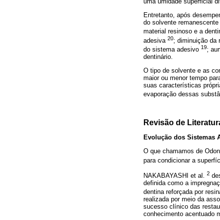
uma umidade superficial d
Entretanto, após desempen
do solvente remanescente 
material resinoso e a den
20
adesiva
; diminuição da
19
do sistema adesivo
; au
dentinário.
O tipo de solvente e as c
maior ou menor tempo para
suas características própr
evaporação dessas substân
Revisão de Literatur
Evolução dos Sistemas A
O que chamamos de Odonto
para condicionar a superf
2
NAKABAYASHI et al.
des
definida como a impregnaç
dentina reforçada por res
realizada por meio da asso
sucesso clínico das restau
conhecimento acentuado ma