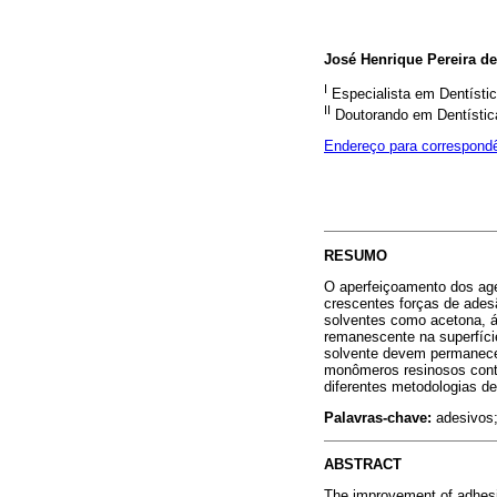
José Henrique Pereira d
I
Especialista em Dentíst
II
Doutorando em Dentístic
Endereço para correspond
RESUMO
O aperfeiçoamento dos age
crescentes forças de ades
solventes como acetona, á
remanescente na superfíci
solvente devem permanecer
monômeros resinosos contid
diferentes metodologias de
Palavras-chave:
adesivos;
ABSTRACT
The improvement of adhesiv