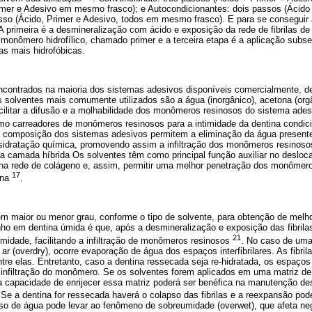
imer e Adesivo em mesmo frasco); e Autocondicionantes: dois passos (Áci
sso (Ácido, Primer e Adesivo, todos em mesmo frasco). E para se conseguir 
 primeira é a desmineralização com ácido e exposição da rede de fibrilas d
or monômero hidrofílico, chamado primer e a terceira etapa é a aplicação su
as mais hidrofóbicas.
contrados na maioria dos sistemas adesivos disponíveis comercialmente, de
 solventes mais comumente utilizados são a água (inorgânico), acetona (orgâ
cilitar a difusão e a molhabilidade dos monômeros resinosos do sistema ade
mo carreadores de monômeros resinosos para a intimidade da dentina condi
 composição dos sistemas adesivos permitem a eliminação da água presente e
sidratação química, promovendo assim a infiltração dos monômeros resinosos
a camada híbrida Os solventes têm como principal função auxiliar no deslo
e na rede de colágeno e, assim, permitir uma melhor penetração dos monômer
17
ina
.
em maior ou menor grau, conforme o tipo de solvente, para obtenção de melho
o em dentina úmida é que, após a desmineralização e exposição das fibrila
21
idade, facilitando a infiltração de monômeros resinosos
. No caso de uma
r (overdry), ocorre evaporação de água dos espaços interfibrilares. As fibri
tre elas. Entretanto, caso a dentina ressecada seja re-hidratada, os espaços 
infiltração do monômero. Se os solventes forem aplicados em uma matriz d
, a capacidade de enrijecer essa matriz poderá ser benéfica na manutenção de
 Se a dentina for ressecada haverá o colapso das fibrilas e a reexpansão pod
so de água pode levar ao fenômeno de sobreumidade (overwet), que afeta neg