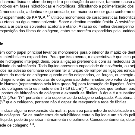
 barreira física e, além de impedir a penetração do adesivo, também causa a
do-os em fases hidrofóbicas e hidrolíticas, dificultando a polimerização do
á mencionado, a dentina exige umidade, em maior ou menor grau conforme o t
12
. O experimento de KANCA
utilizou monômeros de características hidrofílic
u etanol ou água como solvente. Sobre a dentina mantida úmida. A resistênci
 seca a ar para os solventes acetona e etanol. A razão do melhor desempenho
exposição das fibras de colágeno, estas se mantêm expandidas pela umidade, 
.
de
êm como papel principal levar os monômeros para o interior da matriz de den
interfibrilares expandidos. Para que isso ocorra, a expectativa é que eles
 de hidrogênio interpeptídeos, para a ligação preferencial com as moléculas 
dade da substância. Todo líquido apresenta capacidade de solvência, ou seja,
zados na adesão dentinária deveriam ter a função de romper as ligações iônica
ídeos da matriz de colágeno quando estão colapsadas, as forças, ou energia
drogênio entre as moléculas de colágeno são determinadas pelo valor do par
de Hansen (representado pela letra grega ðη) para formação de ligações iônic
s do colágeno está estimado entre 17-19 (J/cm³)¹/². Soluções que tenham par
pontes de hidrogênio do colágeno e expandir as fibrilas. A água é a substân
37,3 (J/cm³)¹/², portanto muito superior ao do colágeno colapsado. A aceton
)¹/² que o colágeno, portanto não é capaz de reexpandir a rede de fibrilas.
induzir alguma reexpansão da matriz, pois seu parâmetro de solubilidade é d
o colágeno. Se os parâmetros de solubilidade entre o líquido e um sólido po
ao líquido, poderão penetrar intimamente no polímero. Consequentemente, obt
1,4
rede de colágeno
.