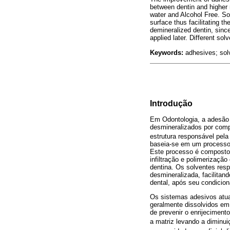
between dentin and higher 
water and Alcohol Free. So
surface thus facilitating th
demineralized dentin, since
applied later. Different so
Keywords:
adhesives; sol
Introdução
Em Odontologia, a adesão 
desmineralizados por comp
estrutura responsável pel
baseia-se em um processo 
Este processo é composto 
infiltração e polimerizaçã
dentina. Os solventes resp
desmineralizada, facilitan
dental, após seu condicio
Os sistemas adesivos atua
geralmente dissolvidos em
de prevenir o enrijeciment
a matriz levando a diminu