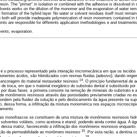
resin. The "primer" in isolation or combined with the adhesive is dissolved in
lvents works on the dilution of the monomer and the evaporation of water rem
e formation of the hybrid layer. No water or solvent residues itself must remain
 both will provide inadequate polymerization of resin monomers contained in th
lvents are responsible for differents application methodologies e and treatments
vents; evaporation.
é o processo representado pela interação micromecânica em que os tecidos 
onentes ácidos, são hibridizados com resinas fluidas (adesivo); dando orige
14
a ancoragem do material restaurador resinoso
. O princípio fundamental de 
de troca, em que o material inorgânico do substrato dental é substituído po
por duas fases: a primeira consiste na remoção de minerais do substrato e 
o de monômeros resinosos através das porosidades previamente criadas no es
ondem pela fluidez da solução e pelo deslocamento da água presente na super
do, dessa forma, a infiltração da mistura monomérica nos espaços microscópi
namento.
is monofrascos se constituem de uma mistura de monômeros resinosos hidróf
 solventes voláteis, como acetona e etanol, podendo ainda conter água. A ág
o dessa matriz, favorecendo a infiltração dos monômeros resinosos enquanto 
15
ição da permeabilidade ao monômero resinoso
. Por esta razão, a dentina c
18