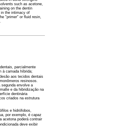
 solvents such as acetone,
aining on the dentin
 in the intimacy of
e "primer" or fluid resin,
.
dentais, parcialmente
m à camada híbrida;
adesão aos tecidos dentais
r monômeros resinosos.
a segunda envolve a
malte e da hibridização na
fície dentinária
cos criados na estrutura
ilos e hidrófobos,
ua, por exemplo, é capaz
a acetona poderá contrair
ondicionada deve exibir