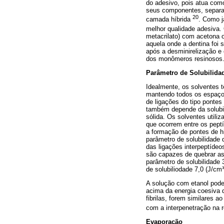
do adesivo, pois atua como
seus componentes, separan
20
camada híbrida
. Como j
melhor qualidade adesiva
metacrilato) com acetona o
aquela onde a dentina foi
após a desminirelização e 
dos monômeros resinosos
Parâmetro de Solubilida
Idealmente, os solventes t
mantendo todos os espaços 
de ligações do tipo pontes
também depende da solubili
sólida. Os solventes utili
que ocorrem entre os pept
a formação de pontes de hi
parâmetro de solubilidade 
das ligações interpeptídeo
são capazes de quebrar as 
parâmetro de solubilidade 
de solubiliodade 7,0 (J/cm³
A solução com etanol pode 
acima da energia coesiva d
fibrilas, forem similares 
com a interpenetração na 
Evaporação