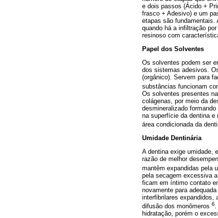
e dois passos (Ácido + Pr
frasco + Adesivo) e um pa
etapas são fundamentais. A
quando há a infiltração p
resinoso com característic
Papel dos Solventes
Os solventes podem ser en
dos sistemas adesivos. Os
(orgânico). Servem para fa
substâncias funcionam co
Os solventes presentes na
colágenas, por meio da de
desmineralizado formando 
na superfície da dentina 
área condicionada da dent
Umidade Dentinária
A dentina exige umidade, 
razão de melhor desempenh
mantêm expandidas pela um
pela secagem excessiva a a
ficam em íntimo contato en
novamente para adequada 
interfibrilares expandidos
6
difusão dos monômeros
.
hidratação, porém o exces