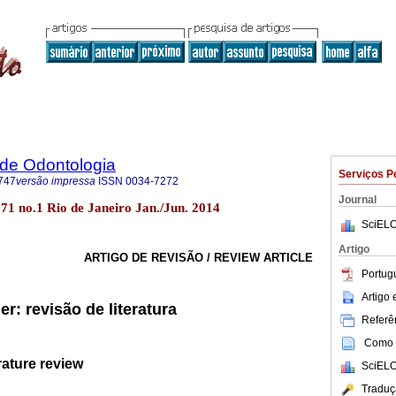
a de Odontologia
Serviços P
747
versão impressa
ISSN
0034-7272
Journal
.71 no.1 Rio de Janeiro Jan./Jun. 2014
SciELO
Artigo
ARTIGO DE REVISÃO / REVIEW ARTICLE
Portug
Artigo
r: revisão de literatura
Referên
Como c
rature review
SciELO
Traduç