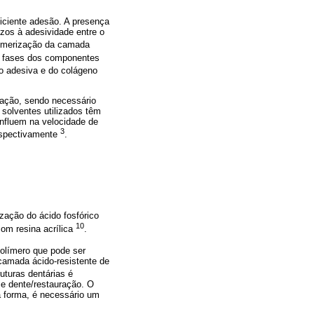
iciente adesão. A presença
zos à adesividade entre o
olimerização da camada
e fases dos componentes
o adesiva e do colágeno
zação, sendo necessário
solventes utilizados têm
influem na velocidade de
3
espectivamente
.
ação do ácido fosfórico
10
om resina acrílica
.
olímero que pode ser
camada ácido-resistente de
uturas dentárias é
ce dente/restauração. O
a forma, é necessário um