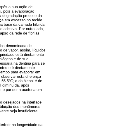
 após a sua ação de
s, pois a evaporação
 a degradação precoce da
eça em excesso no tecido
na base da camada híbrida,
e adesiva. Por outro lado,
pso da rede de fibrilas
idos denominada de
o de vapor, assim, líquidos
priedade está diretamente
colágeno e de sua
essária na dentina para se
ntes e é diretamente
tempo para evaporar em
 observar esta diferença
 56.5°C; a do álcool é de
l diminuída, após
sto por ser a acetona um
 desejados na interface
 diluição dos monômeros,
nte seja insuficiente,
erferir na longevidade da