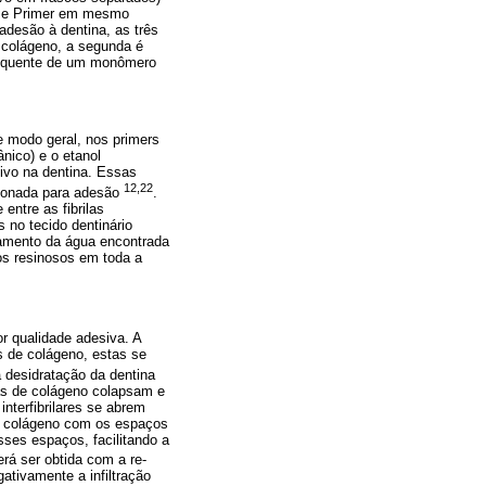
do e Primer em mesmo
adesão à dentina, as três
e colágeno, a segunda é
bsequente de um monômero
 modo geral, nos primers
nico) e o etanol
sivo na dentina. Essas
12,22
cionada para adesão
.
ntre as fibrilas
 no tecido dentinário
camento da água encontrada
os resinosos em toda a
r qualidade adesiva. A
s de colágeno, estas se
 desidratação da dentina
las de colágeno colapsam e
interfibrilares se abrem
e colágeno com os espaços
sses espaços, facilitando a
erá ser obtida com a re-
ativamente a infiltração