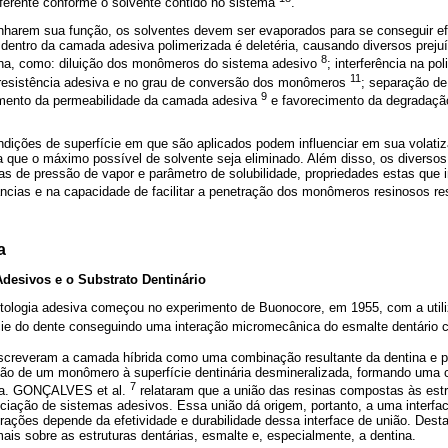
iferente conforme o solvente contido no sistema
.
harem sua função, os solventes devem ser evaporados para se conseguir ef
dentro da camada adesiva polimerizada é deletéria, causando diversos prejuí
8
tina, como: diluição dos monômeros do sistema adesivo
; interferência na p
11
 resistência adesiva e no grau de conversão dos monômeros
; separação d
9
mento da permeabilidade da camada adesiva
e favorecimento da degradaçã
ondições de superfície em que são aplicados podem influenciar em sua volati
 que o máximo possível de solvente seja eliminado. Além disso, os diversos 
ias de pressão de vapor e parâmetro de solubilidade, propriedades estas que 
cias e na capacidade de facilitar a penetração dos monômeros resinosos r
a
desivos e o Substrato Dentinário
logia adesiva começou no experimento de Buonocore, em 1955, com a utiliz
ície do dente conseguindo uma interação micromecânica do esmalte dentário c
creveram a camada híbrida como uma combinação resultante da dentina e p
ão de um monômero à superfície dentinária desmineralizada, formando uma 
7
ina. GONÇALVES et al.
relataram que a união das resinas compostas às estr
ciação de sistemas adesivos. Essa união dá origem, portanto, a uma interfa
rações depende da efetividade e durabilidade dessa interface de união. Dest
is sobre as estruturas dentárias, esmalte e, especialmente, a dentina.