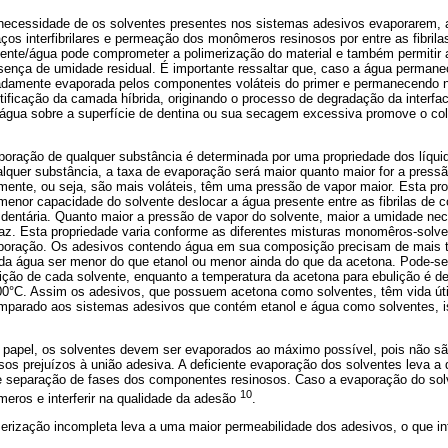
a necessidade de os solventes presentes nos sistemas adesivos evaporarem,
os interfibrilares e permeação dos monômeros resinosos por entre as fibrila
vente/água pode comprometer a polimerização do material e também permitir
resença de umidade residual. É importante ressaltar que, caso a água perman
uadamente evaporada pelos componentes voláteis do primer e permanecendo 
ificação da camada híbrida, originando o processo de degradação da interfac
 água sobre a superfície de dentina ou sua secagem excessiva promove o cola
aporação de qualquer substância é determinada por uma propriedade dos líqu
lquer substância, a taxa de evaporação será maior quanto maior for a pressã
ente, ou seja, são mais voláteis, têm uma pressão de vapor maior. Esta pro
enor capacidade do solvente deslocar a água presente entre as fibrilas de 
 dentária. Quanto maior a pressão de vapor do solvente, maior a umidade nec
z. Esta propriedade varia conforme as diferentes misturas monomêros-solve
vaporação. Os adesivos contendo água em sua composição precisam de mais 
 da água ser menor do que etanol ou menor ainda do que da acetona. Pode-se
ição de cada solvente, enquanto a temperatura da acetona para ebulição é de
00°C. Assim os adesivos, que possuem acetona como solventes, têm vida úti
mparado aos sistemas adesivos que contém etanol e água como solventes, i
apel, os solventes devem ser evaporados ao máximo possível, pois não são
sos prejuízos à união adesiva. A deficiente evaporação dos solventes leva a
e separação de fases dos componentes resinosos. Caso a evaporação do solve
10
meros e interferir na qualidade da adesão
.
rização incompleta leva a uma maior permeabilidade dos adesivos, o que int