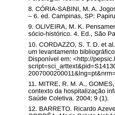
8. CÓRIA-SABINI, M. A. Jogos 
– 6. ed. Campinas, SP: Papiru
9. OLIVEIRA, M. K. Pensamen
sócio-histórico. 4. Ed., São P
10. CORDAZZO, S. T. D. et al.
um levantamento bibliográfico
Disponível em: <http://pepsic
script=sci_arttext&pid=S141
2007000200011&lng=pt&nrm=i
11. MITRE, R. M. A., GOMES, 
contexto da hospitalização in
Saúde Coletiva. 2004; 9 (1).
12. BARRETO. Ricardo Azevedo