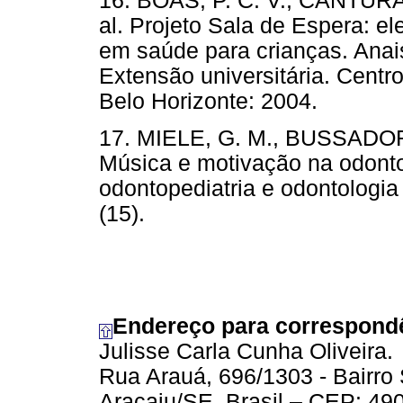
16. BOAS, P. C. V., CANTURATT
al. Projeto Sala de Espera: 
em saúde para crianças. Anais
Extensão universitária. Centro
Belo Horizonte: 2004.
17. MIELE, G. M., BUSSADORI,
Música e motivação na odontope
odontopediatria e odontologia
(15).
Endereço para correspond
Julisse Carla Cunha Oliveira.
Rua Arauá, 696/1303 - Bairro
Aracaju/SE, Brasil – CEP: 49